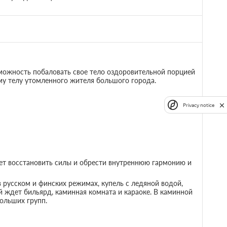
изор
можность побаловать свое тело оздоровительной порцией
му телу утомленного жителя большого города.
Недостаточно мест
Забронировать
Privacy notice
Сменить кол-во гостей
е 2 часов
 предоплаты
ет восстановить силы и обрести внутреннюю гармонию и
 русском и финских режимах, купель с ледяной водой,
изор
й ждет бильярд, каминная комната и караоке. В каминной
ольших групп.