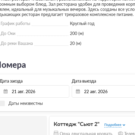
ромным выбором блюд. Зал ресторана удобен для проведения корп
ялем, идеальный для музыкальных вечеров. Здесь созданы все усло
дыхающих ресторан предлагает трехразовое комплексное питание.
График работы
Круглый год
До Оки
200 (м)
До реки Вашана
20 (м)
омера
Дата заезда
Дата выезда
Даты неизвестны
Коттедж "Сьют 2"
Подробнее
Одна двуспальная кровать
Телев