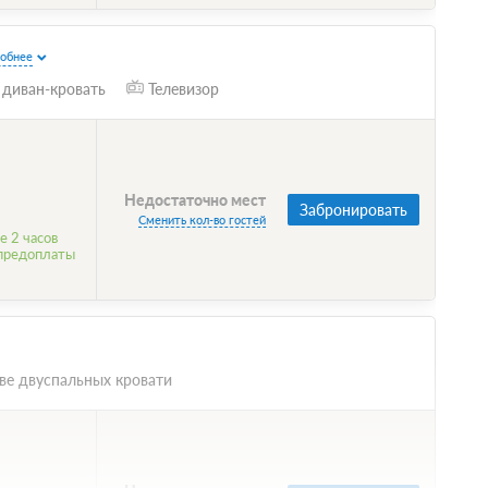
обнее
 диван-кровать
Телевизор
Недостаточно мест
Забронировать
Сменить кол-во гостей
е 2 часов
 предоплаты
ве двуспальных кровати