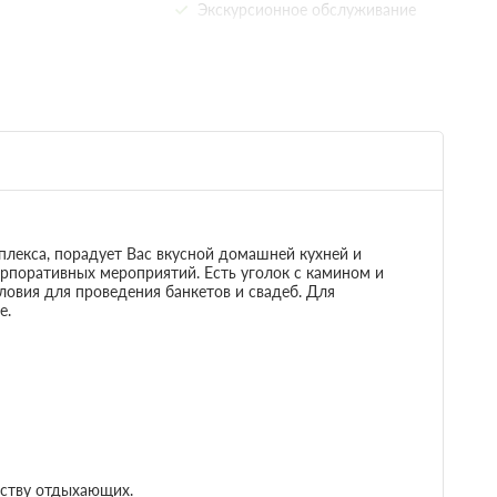
Экскурсионное обслуживание
 диван-кровать
Телевизор
Общие
Камин
Недостаточно мест
Забронировать
Сменить кол-во гостей
е 2 часов
 предоплаты
х
лекса, порадует Вас вкусной домашней кухней и
рпоративных мероприятий. Есть уголок с камином и
ловия для проведения банкетов и свадеб. Для
 диван-кровать
Телевизор
е.
Недостаточно мест
Забронировать
Сменить кол-во гостей
е 2 часов
 предоплаты
еству отдыхающих.