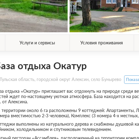
Услуги и сервисы
Условия проживания
аза отдыха Окатур
Тульская область, городской округ Алексин, село Бунырево
Показа
за отдыха «Окатур» приглашает вас отдохнуть на природе среди ве
стей ждет по-настоящему уютная атмосфера. База находится на расс
. от Алексина.
 территории около 6 га расположены 9 коттеджей: Апартаменты, Л
мера вместимостью 2-3 человека), Комплекс (3 номера 4-х местных,
ттеджи выполнены из натурального дерева и снабжены душевой ка
йником, холодильником и спутниковым телевидением.
тный ресторан «Ассамблея», расположенный на территории компле