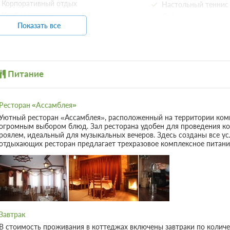
Корпоративный отдых
Настольный теннис
Одна двуспальная кровать
Одна
Конференц-зал
Дайвинг
Показать все
Организация свадеб
Бильярд
4 гостя
Бронирование по запросу
Парковка
Зимний спорт
Бронирование на 1 сутки, Включен завтрак
12 фото
При отмене оплата не возвращается
Автостоянка / Парковка
Лыжи
Питание
Требуется внесение предоплаты в течени
после подтверждения бронирования. Сумма
составляет 0 руб.
Детям
Пляжный отды
Ресторан «Ассамблея»
Детская площадка
Катамараны
Уютный ресторан «Ассамблея», расположенный на территории комп
Игровая комната
Номер (Комплекс 2)
огромным выбором блюд. Зал ресторана удобен для проведения ко
Подробнее
роялем, идеальный для музыкальных вечеров. Здесь созданы все ус
Две односпальных кровати
Одна
отдыхающих ресторан предлагает трехразовое комплексное питани
4 гостя
Бронирование по запросу
Бронирование на 1 сутки, Включен завтрак
5 фото
При отмене оплата не возвращается
Требуется внесение предоплаты в течени
Завтрак
после подтверждения бронирования. Сумма
В стоимость проживания в коттеджах включены завтраки по колич
составляет 0 руб.