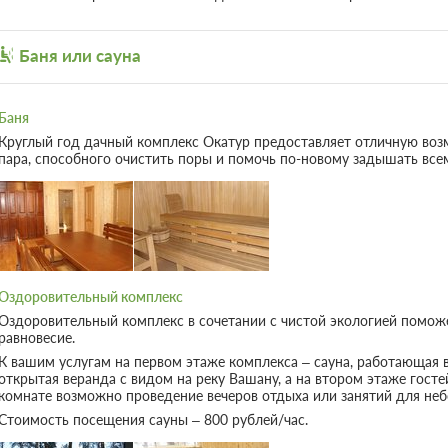
Баня или сауна
Номер (Комплекс 3)
Подробнее
Одна двуспальная кровать
Телев
Баня
Круглый год дачный комплекс Окатур предоставляет отличную воз
2 гостя
пара, способного очистить поры и помочь по-новому задышать все
Бронирование по запросу
Бронирование на 1 сутки, Включен завтрак
6 фото
При отмене оплата не возвращается
Требуется внесение предоплаты в течени
после подтверждения бронирования. Сумма
составляет 0 руб.
Оздоровительный комплекс
Оздоровительный комплекс в сочетании с чистой экологией помож
Номер (Комплекс 4)
Подробнее
равновесие.
К вашим услугам на первом этаже комплекса – сауна, работающая в
Одна двуспальная кровать
Телев
открытая веранда с видом на реку Вашану, а на втором этаже госте
комнате возможно проведение вечеров отдыха или занятий для неб
2 гостя
Стоимость посещения сауны – 800 рублей/час.
Бронирование по запросу