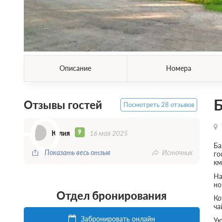
Описание
Номера
Б
Отзывы гостей
Посмотреть 28 отзывов
Ю
9
Юлия
16 мая 2025
Ба
Показать весь отзыв
Источник
го
км
На
но
Отдел бронирования
Ко
ча
Забронировать онлайн
Ую