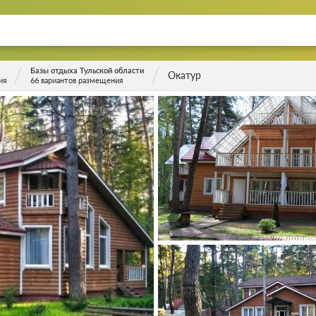
Базы отдыха Тульской области
Окатур
ия
66 вариантов размещения