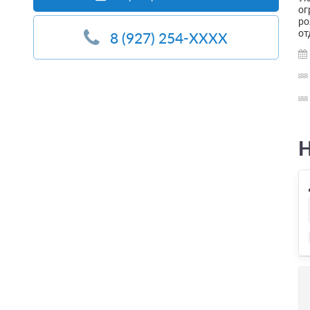
ог
ро
от
8 (927) 254-XXXX
Н