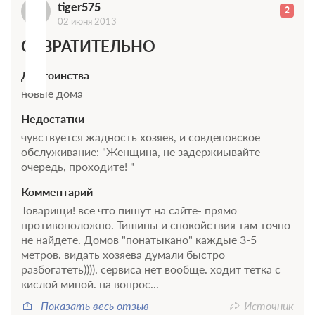
T
tiger575
2
02 июня 2013
ОТВРАТИТЕЛЬНО
Достоинства
новые дома
Недостатки
чувствуется жадность хозяев, и совдеповское
обслуживание: "Женщина, не задержиывайте
очередь, проходите! "
Комментарий
Товарищи! все что пишут на сайте- прямо
противоположно. Тишины и спокойствия там точно
не найдете. Домов "понатыкано" каждые 3-5
метров. видать хозяева думали быстро
разбогатеть)))). сервиса нет вообще. ходит тетка с
кислой миной. на вопрос...
Показать весь отзыв
Источник