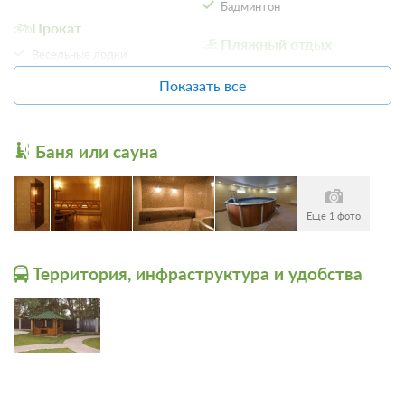
Бадминтон
Прокат
Пляжный отдых
Весельные лодки
Катамараны
Велосипеды
Показать все
SPA
Сауна
Баня или сауна
Еще 1 фото
Территория, инфраструктура и удобства