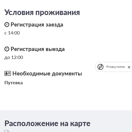
При отмене оплата не возвращается
Условия проживания
Требуется внесение предоплаты в течение 2 часов.
Сумма предоплаты составляет 0 руб.
Регистрация заезда
Недостаточно мест
с 14:00
Сменить кол-во гостей
Регистрация выезда
до 12:00
Privacy notice
Необходимые документы
Путевка
Расположение на карте
2 фото