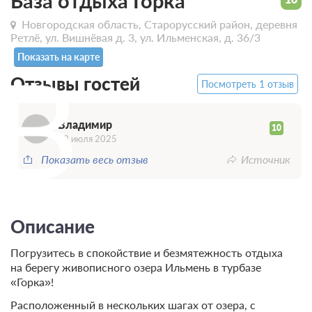
База отдыха Горка
Новгородская область, Старорусский район, деревня
Ретлё, ул. Вишнёвая д. 3, ул. Ильменская, д. 36/3
В
Показать на карте
Отзывы гостей
Посмотреть 1 отзыв
Владимир
10
29 июля 2025
Показать весь отзыв
Источник
Описание
Погрузитесь в спокойствие и безмятежность отдыха
на берегу живописного озера Ильмень в турбазе
«Горка»!
Расположенный в нескольких шагах от озера, с