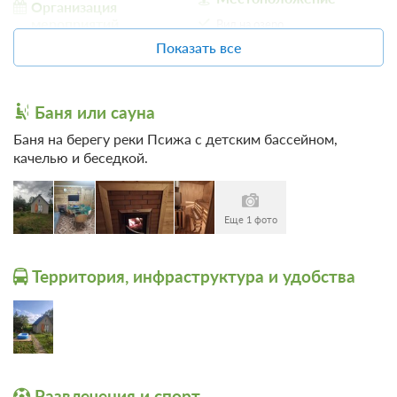
Организация
мероприятий
Вид на озеро
Показать все
Беседка
Баня или сауна
Баня на берегу реки Псижа с детским бассейном,
качелью и беседкой.
Еще 1 фото
11 фото
Территория, инфраструктура и удобства
Домик 2
Подробнее
Домик расположен в 90-то метрах от озера Ильмень, с выходом
на бывший Екатерининский причал, теперь называют
Екатерининская Коса.
2
12м
Две односпальных кровати
Одна диван-кровать
Телевизор
Wi-Fi
Развлечения и спорт