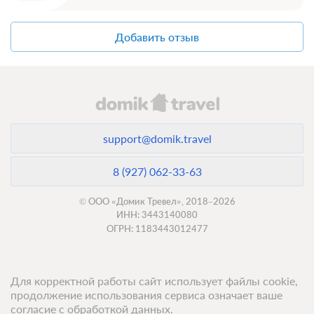
Одна полутороспальная кровать
Телевизор
Добавить отзыв
4 гостя
Моментальное подтверждение
В стоимость входит:
Без питания
При отмене оплата не возвращается
support@domik.travel
Требуется внесение предоплаты в течение 2 часов.
Сумма предоплаты составляет 0 руб.
8 (927) 062-33-63
Недостаточно мест
Сменить кол-во гостей
© ООО «Домик Тревел», 2018–2026
ИНН: 3443140080
ОГРН: 1183443012477
Для корректной работы сайт использует файлы cookie,
продолжение использования сервиса означает ваше
согласие с обработкой данных.