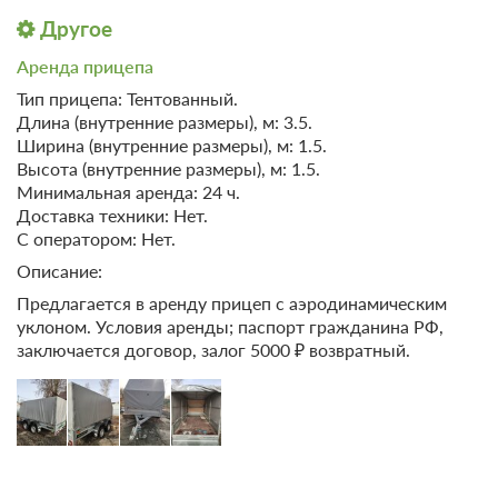
Другое
Аренда прицепа
Тип прицепа: Тентованный.
Длина (внутренние размеры), м: 3.5.
Ширина (внутренние размеры), м: 1.5.
10 фото
Высота (внутренние размеры), м: 1.5.
Домик 3
Подробнее
Минимальная аренда: 24 ч.
Доставка техники: Нет.
Домик расположен в 100 метрах от озера Ильмень, с выходом
на бывший Екатерининский причал, теперь называют
С оператором: Нет.
Екатерининская Коса.
Описание:
2
12м
Две односпальных кровати
Предлагается в аренду прицеп с аэродинамическим
Одна диван-кровать
Телевизор
Wi-Fi
уклоном. Условия аренды; паспорт гражданина РФ,
Ванная комната в номере
заключается договор, залог 5000 ₽ возвратный.
4 гостя
Моментальное подтверждение
В стоимость входит:
Без питания