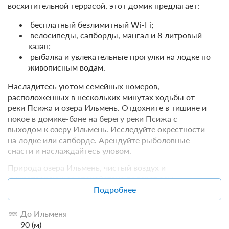
восхитительной террасой, этот домик предлагает:
бесплатный безлимитный Wi-Fi;
велосипеды, сапборды, мангал и 8-литровый
казан;
рыбалка и увлекательные прогулки на лодке по
живописным водам.
Насладитесь уютом семейных номеров,
расположенных в нескольких минутах ходьбы от
реки Псижа и озера Ильмень. Отдохните в тишине и
покое в домике-бане на берегу реки Псижа с
выходом к озеру Ильмень. Исследуйте окрестности
на лодке или сапборде. Арендуйте рыболовные
снасти и наслаждайтесь уловом.
Природа озера Ильмень, чистый воздух и
умиротворяющее спокойствие подарят вам
незабываемый отдых, который вдохновит и освежит.
Подробнее
До Ильменя
90 (м)