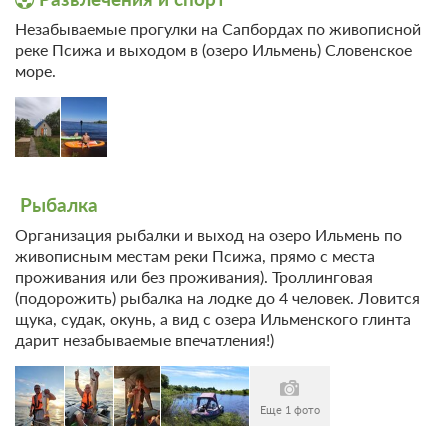
Ванная комната в номере
Незабываемые прогулки на Сапбордах по живописной
реке Псижа и выходом в (озеро Ильмень) Словенское
4 гостя
море.
Моментальное подтверждение
В стоимость входит:
Без питания
При отмене оплата не возвращается
Требуется внесение предоплаты в течение 2 часов.
Рыбалка
Сумма предоплаты составляет 0 руб.
Организация рыбалки и выход на озеро Ильмень по
Недостаточно мест
живописным местам реки Псижа, прямо с места
Сменить кол-во гостей
проживания или без проживания). Троллинговая
(подорожить) рыбалка на лодке до 4 человек. Ловится
щука, судак, окунь, а вид с озера Ильменского глинта
дарит незабываемые впечатления!)
Еще 1 фото