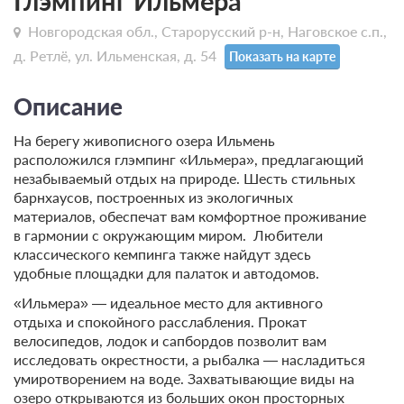
Глэмпинг Ильмера
Новгородская обл., Старорусский р-н, Наговское с.п.,
д. Ретлё, ул. Ильменская, д. 54
Показать на карте
Описание
На берегу живописного озера Ильмень
расположился глэмпинг «Ильмера», предлагающий
незабываемый отдых на природе. Шесть стильных
барнхаусов, построенных из экологичных
материалов, обеспечат вам комфортное проживание
в гармонии с окружающим миром. Любители
классического кемпинга также найдут здесь
удобные площадки для палаток и автодомов.
«Ильмера» — идеальное место для активного
отдыха и спокойного расслабления. Прокат
велосипедов, лодок и сапбордов позволит вам
исследовать окрестности, а рыбалка — насладиться
умиротворением на воде. Захватывающие виды на
озеро открываются из больших окон просторных