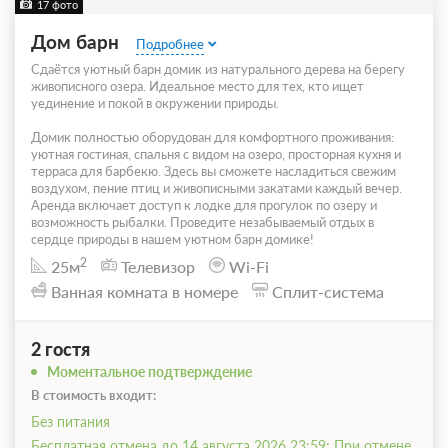
17 фото
Дом барн
Подробнее
Сдаётся уютный барн домик из натурального дерева на берегу
живописного озера. Идеальное место для тех, кто ищет
уединение и покой в окружении природы.
Домик полностью оборудован для комфортного проживания:
уютная гостиная, спальня с видом на озеро, просторная кухня и
терраса для барбекю. Здесь вы сможете насладиться свежим
воздухом, пение птиц и живописными закатами каждый вечер.
Аренда включает доступ к лодке для прогулок по озеру и
возможность рыбалки. Проведите незабываемый отдых в
сердце природы в нашем уютном барн домике!
2
25м
Телевизор
Wi-Fi
Ванная комната в номере
Сплит-система
2 гостя
Моментальное подтверждение
В стоимость входит:
Без питания
Бесплатная отмена до 14 августа 2026 23:59; При отмене