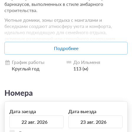
барнхаусов, выполненных в стиле амбарного
строительства.
Уютные домики, зоны отдыха с мангалами и
беседками создают атмосферу уюта и комфорта,
идеально подходящую для семейного отдыха,
активных развлечений или спокойного созерцания
природы. «Ильмера» — это место, где вы найдете
Подробнее
покой и гармонию, и непременно захотите вернуться
сюда снова.
График работы
До Ильменя
Круглый год
113 (м)
Номера
Дата заезда
Дата выезда