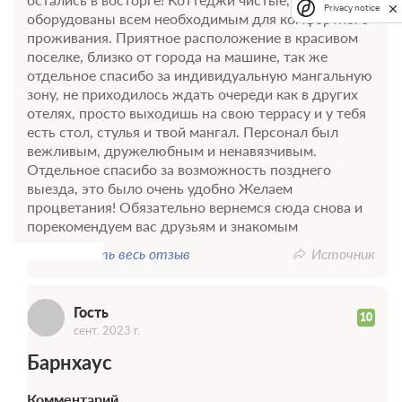
Privacy notice
оборудованы всем необходимым для комфортного
проживания. Приятное расположение в красивом
поселке, близко от города на машине, так же
отдельное спасибо за индивидуальную мангальную
зону, не приходилось ждать очереди как в других
отелях, просто выходишь на свою террасу и у тебя
есть стол, стулья и твой мангал. Персонал был
вежливым, дружелюбным и ненавязчивым.
Отдельное спасибо за возможность позднего
выезда, это было очень удобно Желаем
Г
процветания! Обязательно вернемся сюда снова и
порекомендуем вас друзьям и знакомым
Показать весь отзыв
Источник
Гость
10
сент. 2023 г.
Барнхаус
Комментарий