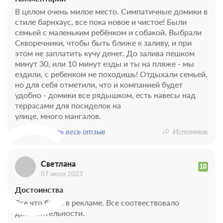
В целом очень милое место. Симпатичные домики в
стиле барнхаус, все пока новое и чистое! Были
семьей с маленьким ребёнком и собакой. Выбрали
Скворечники, чтобы быть ближе к заливу, и при
этом не заплатить кучу денег. До залива пешком
минут 30, или 10 минут езды и ты на пляже - мы
ездили, с ребенком не походишь! Отдыхали семьей,
но для себя отметили, что и компанией будет
удобно - домики все рядышком, есть навесы над
С
террасами для посиделок на
улице, много мангалов.
Показать весь отзыв
Источник
Светлана
10
07 июля 2023
Достоинства
Все что было в рекламе. Все соотвествовало
действительности.