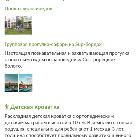
Прокат велосипедов
Групповая прогулка-сафари на Sup-бордах
Настоящая познавательная и захватывающая прогулка
с опытным гидом по заповеднику Сестрорецкое
болото.
4 фото
Апартаменты на 2 этаже с видом на
соседнюю территорию + терраса с
Детская кроватка
мангалом
Подробнее
Раскладная детская кроватка с ортопедическим
2
30м
Одна двуспальная кровать
детским матрасом высотой в 10 см. В комплекте тонкая
Одна диван-кровать
Телевизор
Wi-Fi
подушка, специально для ребенка от 1 месяца-3 лет,
Ванная комната в номере
Сплит-система
толщина способствует правильному развитию шейного