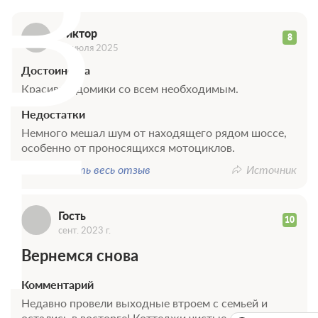
В
Виктор
8
16 июля 2025
Достоинства
Красивые домики со всем необходимым.
Недостатки
Г
Немного мешал шум от находящего рядом шоссе,
особенно от проносящихся мотоциклов.
Показать весь отзыв
Источник
Гость
10
сент. 2023 г.
Вернемся снова
Комментарий
Недавно провели выходные втроем с семьей и
остались в восторге! Коттеджи чистые, уютные и