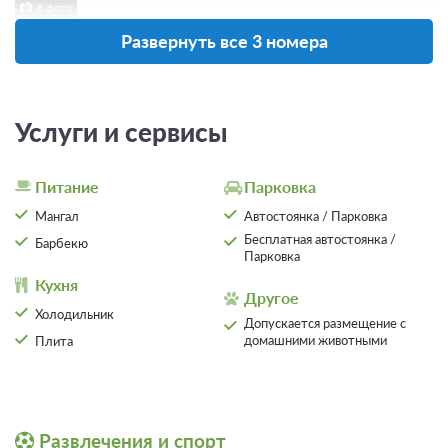
8 фото
Развернуть все 3 номера
Апартаменты на 2 этаже с видом на
патио и мангалом
Подробнее
2
30м
Одна двуспальная кровать
Одна диван-кровать
Телевизор
Wi-Fi
Услуги и сервисы
Ванная комната в номере
Сплит-система
Питание
Парковка
2 гостя
Мангал
Автостоянка / Парковка
Моментальное подтверждение
Бесплатная автостоянка /
Барбекю
В стоимость входит:
Парковка
Невозвратный тариф, Без питания
Кухня
Другое
При отмене оплата не возвращается
Холодильник
Допускается размещение с
Требуется внесение предоплаты в течение 2 часов.
домашними животными
Плита
Сумма предоплаты составляет -1 руб.
Недостаточно мест
Сменить кол-во гостей
Развлечения и спорт