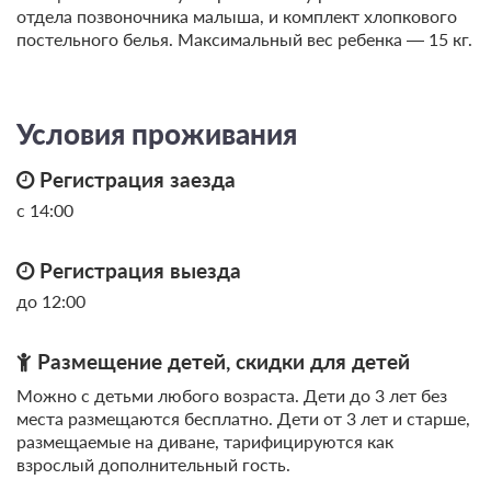
отдела позвоночника малыша, и комплект хлопкового
постельного белья. Максимальный вес ребенка — 15 кг.
2 гостя
Моментальное подтверждение
В стоимость входит:
Условия проживания
Невозвратный тариф, Без питания
При отмене оплата не возвращается
Регистрация заезда
Требуется внесение предоплаты в течение 2 часов.
Сумма предоплаты составляет -1 руб.
с 14:00
Недостаточно мест
Регистрация выезда
Сменить кол-во гостей
до 12:00
Размещение детей, скидки для детей
Можно с детьми любого возраста. Дети до 3 лет без
места размещаются бесплатно. Дети от 3 лет и старше,
размещаемые на диване, тарифицируются как
взрослый дополнительный гость.