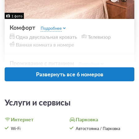
1 фото
Комфорт
Подробнее
Одна двуспальная кровать
Телевизор
Ванная комната в номере
Проживание с питанием
Подробнее
В стоимость входит:
Развернуть все 6 номеров
завтрак
5 200
Услуги и сервисы
ЗА НОЧЬ ДЛЯ 1 ГОСТЯ
Интернет
Парковка
Wi-Fi
Автостоянка / Парковка