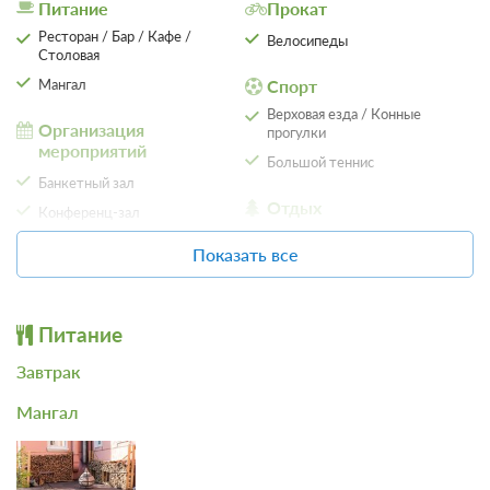
Питание
Прокат
Ресторан / Бар / Кафе /
Велосипеды
Столовая
Мангал
Спорт
Верховая езда / Конные
Организация
прогулки
мероприятий
Большой теннис
Банкетный зал
4 фото
Отдых
Конференц-зал
Зоопарк
Полулюкс
Тим-билдинг
Подробнее
Показать все
Организация свадеб
Одна двуспальная кровать
Телевизор
SPA
Ванная комната в номере
Сауна
Питание
Баня
Проживание с питанием
Завтрак
Подробнее
В стоимость входит:
Мангал
завтрак
6 900