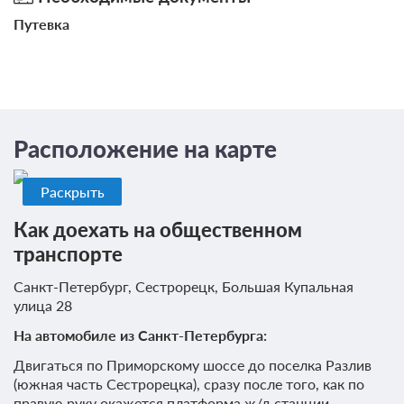
Путевка
4 фото
Расположение на карте
Стандарт
Подробнее
Одна двуспальная кровать
Телевизор
Раскрыть
Ванная комната в номере
Как доехать на общественном
транспорте
Проживание с питанием
Подробнее
Санкт-Петербург, Сестрорецк, Большая Купальная
В стоимость входит:
улица 28
завтрак
На автомобиле из Санкт-Петербурга:
3 100
Двигаться по Приморскому шоссе до поселка Разлив
ЗА НОЧЬ ДЛЯ 1 ГОСТЯ
(южная часть Сестрорецка), сразу после того, как по
правую руку окажется платформа ж/д станции