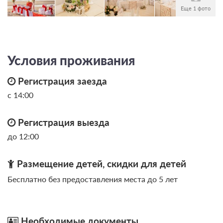
1 фото
Еще 1 фото
Люкс
Подробнее
Одна двуспальная кровать
Телевизор
Ванная комната в номере
Условия проживания
Проживание с питанием
Регистрация заезда
Подробнее
В стоимость входит:
с 14:00
завтрак
Регистрация выезда
19 000
до 12:00
ЗА НОЧЬ ДЛЯ 1 ГОСТЯ
Размещение детей, скидки для детей
Бесплатно без предоставления места до 5 лет
Необходимые документы