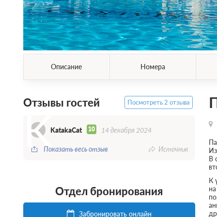
Описание
Номера
П
Отзывы гостей
Посмотреть 2 отзыва
K
10
KatakaCat
14 декабря 2024
Па
Показать весь отзыв
Источник
Из
В 
вт
К 
на
Отдел бронирования
по
ан
др
Забронировать онлайн