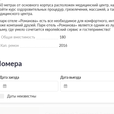
50 метрах от основного корпуса расположен медицинский центр, на
ойти курс оздоровительных процедур, грязелечения, массажей, а т
дицинского центра.
парк-отеле «Романова» есть все необходимое для комфортного, инт
кже компаний друзей. Парк-отель «Романова» является одним из л
ыму, где умело сочетается европейский сервис и гостеприимство!
Общая вместимость
180
Кап. ремон
2016
омера
Дата заезда
Дата выезда
Даты неизвестны
Стандартный 2-местный 1-ком