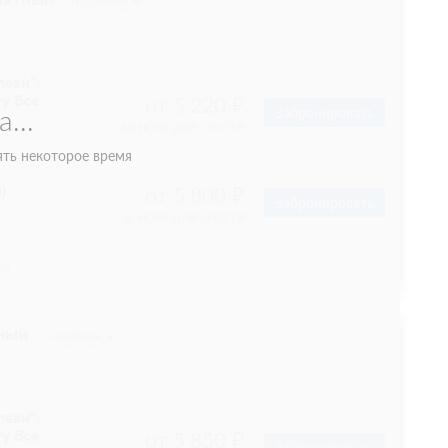
Подробнее
еан":
у Все
от 5 220
...
Забронировать
ЗА НОЧЬ ДЛЯ 1 ГОСТЯ
ять некоторое время
)
от 5 800
Забронировать
ЗА НОЧЬ ДЛЯ 1 ГОСТЯ
ия
тный
Подробнее
еан":
у Все
от 5 850
Забронировать