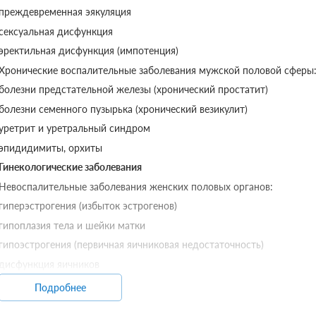
преждевременная эякуляция
сексуальная дисфункция
эректильная дисфункция (импотенция)
Хронические воспалительные заболевания мужской половой сферы
болезни предстательной железы (хронический простатит)
болезни семенного пузырька (хронический везикулит)
уретрит и уретрaльный синдром
эпидидимиты, орхиты
Гинекологические заболевания
Невоспалительные заболевания женских половых органов:
гиперэстрогения (избыток эстрогенов)
гипоплазия тела и шейки матки
гипоэстрогения (первичная яичниковая недостаточность)
дисфункция яичников
женское бесплодие трубного происхождения
Подробнее
избыток эстрогенов