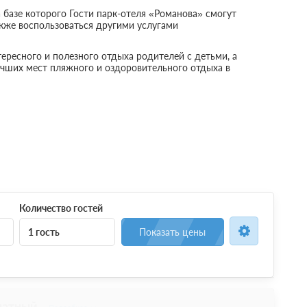
 базе которого Гости парк-отеля «Романова» смогут
акже воспользоваться другими услугами
ересного и полезного отдыха родителей с детьми, а
учших мест пляжного и оздоровительного отдыха в
Количество гостей
1 гость
Показать цены
натный