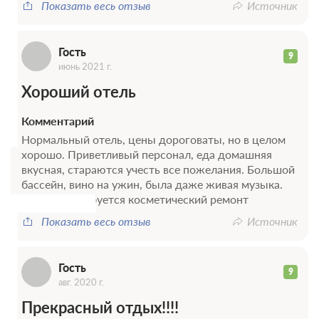
Г
Показать весь отзыв
Источник
Гость
9
июнь 2021 г.
Хороший отель
Комментарий
Г
Нормальный отель, цены дороговаты, но в целом
хорошо. Приветливый персонал, еда домашняя
вкусная, стараются учесть все пожелания. Большой
бассейн, вино на ужин, была даже живая музыка.
Номерам требуется косметический ремонт
Показать весь отзыв
Источник
Гость
9
авг. 2020 г.
Прекрасный отдых!!!!