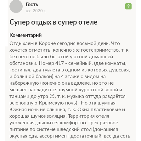
Г
Гость
9
авг. 2020 г.
Супер отдых в супер отеле
Комментарий
Отдыхаем в Короне сегодня восьмой день. Что
хочется отметить: конечно же гостеприимство, т. к.
без него не было бы этой уютной домашней
обстановки. Номер 417 - семейный. (две комнаты,
гостиная, два туалета в одном из которых душевая,
и большой балкон) на 4 этаже с видом на
набережную (конечно она вдалеке, но это не
мешает насладиться шумной курортной зоной и
танцами до утра 😊, т. к. музыка оттуда раздаётся
всю южную Крымскую ночь) . Но эта шумная
Южная ночь не слышна, т. к. Окна пластиковые и
хорошая шумоизоляция. Территория отеля
ухоженная, дышится комфортно. Трех разовое
питание по системе шведский стол (домашняя
вкусная еда, ассортимент достаточный, всегда есть