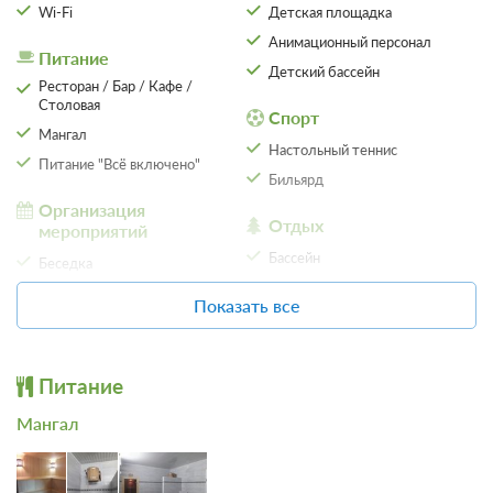
Wi-Fi
Детская площадка
13 333
Забронировать
Анимационный персонал
Питание
Детский бассейн
Ресторан / Бар / Кафе /
Столовая
Спорт
Мангал
Настольный теннис
Питание "Всё включено"
Бильярд
Организация
Отдых
мероприятий
Бассейн
Беседка
Настольные игры
Показать все
Парковка
SPA
Автостоянка / Парковка
Сауна
Питание
5 фото
Баня
2-х комн. улучш.
Мангал
Подробнее
Местоположение
Рядом с центром