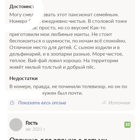
Достоинства
Могу смело назвать этот пансионат семейным.
Номера были ежедневно чистые. В столовой тоже
без изъянов: просто, но со вкусом! Как-то
приготовили мои любимые манты. Не стоит
беспокоиться о шумности, по ночам всё спокойно.
Отличное место для детей. С сыном ходили и в
дельфинарий, и в зоопарки разные. Море чистое,
теплое. Вай-фай ловил хорошо. На территории
Г
живёт милый толстый и добрый пёс.
Недостатки
В номере, правда, не починили телевизор, но он по
сути нам и не нужен был почти.
Показать весь отзыв
Источник
Гость
10
авг. 2021 г.