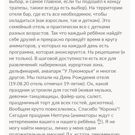
выбор, и самое главное, если ты подошёл к концу
трапезы, также всегда есть выбор). На территории
отеля бар, где есть все необходимое, чтобы
охладиться (как взрослым, так и деткам). Это
семейный отель и практически все с детками
разных возрастов. Так что каждый ребёнок найдёт
себе друзей и прекрасно проведёт время в кругу
аниматоров, у которых на каждый день есть
программа, которая анонсируется. На рецепшене (и
не только). В шаговой доступности есть все для
развлечений: набережная, курортная зона,
дельфинарий, аквапарк "У Лукоморья" и многое
другое. Мы попали на День Рождения отеля
(19.08.20 отель отмечал 19-летие). Ох, какой
праздник устроили для гостей (живая музыка,
девочки-танцовщицы, файер-шоу, салют,
праздничный торт для всех гостей, дискотека).
Вообщем круто повеселились. Спасибо "Корона"!
Сегодня праздник Нептуна (аниматоры ждут с
нетерпением вашего и нашего ребёнка 👌). Я не
могу найти минусы, лично у меня одни
положительные эмоции! Да, кстати, рекомендую