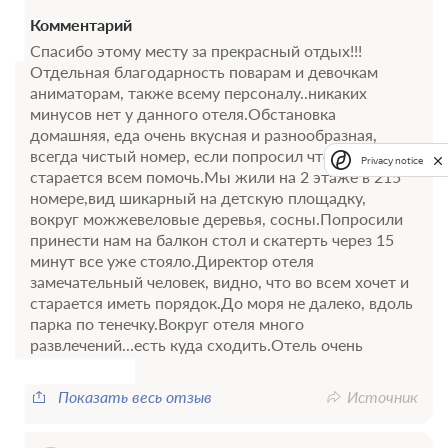
Комментарий
Спасибо этому месту за прекрасный отдых!!!
Отдельная благодарность поварам и девочкам
аниматорам, также всему персоналу..никаких
минусов нет у данного отеля.Обстановка
домашняя, еда очень вкусная и разнообразная,
всегда чистый номер, если попросил что...персонал
Privacy notice
старается всем помочь.Мы жили на 2 этаже в 215
номере,вид шикарный на детскую площадку,
вокруг можжевеловые деревья, сосны.Попросили
принести нам на балкон стол и скатерть через 15
минут все уже стояло.Директор отеля
замечательный человек, видно, что во всем хочет и
старается иметь порядок.До моря не далеко, вдоль
парка по тенечку.Вокруг отеля много
развлечений...есть куда сходить.Отель очень
рекомендуем.
Показать весь отзыв
Источник