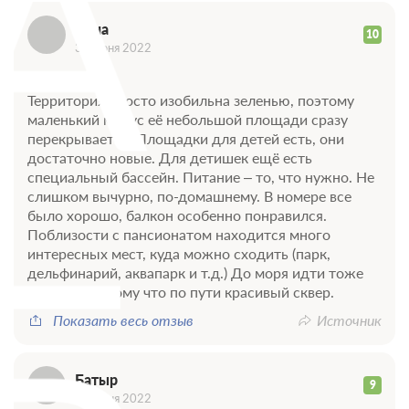
А
Анна
10
30 июня 2022
Достоинства
Территория просто изобильна зеленью, поэтому
маленький минус её небольшой площади сразу
перекрывается. Площадки для детей есть, они
достаточно новые. Для детишек ещё есть
специальный бассейн. Питание – то, что нужно. Не
слишком вычурно, по-домашнему. В номере все
Б
было хорошо, балкон особенно понравился.
Поблизости с пансионатом находится много
интересных мест, куда можно сходить (парк,
дельфинарий, аквапарк и т.д.) До моря идти тоже
приятно, потому что по пути красивый сквер.
Показать весь отзыв
Источник
Батыр
9
21 июня 2022