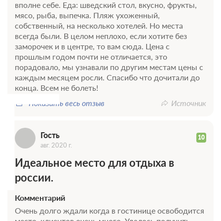
вполне себе. Еда: шведский стол, вкусно, фрукты,
мясо, рыба, выпечка. Пляж ухоженный,
собственный, на несколько хотелей. Но места
всегда были. В целом неплохо, если хотите без
заморочек и в центре, то вам сюда. Цена с
прошлым годом почти не отличается, это
Г
порадовало, мы узнавали по другим местам цены с
каждым месяцем росли. Спасибо что дочитали до
конца. Всем не болеть!
Показать весь отзыв
Источник
Гость
10
авг. 2020 г.
Идеальное место для отдыха в
россии.
Комментарий
Очень долго ждали когда в гостинице освободится
место, клиентов очень много. Удалось получить