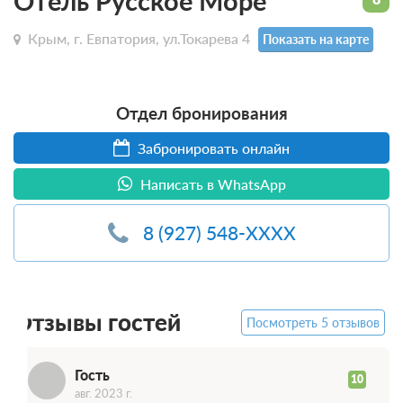
Отель Русское Море
Крым, г. Евпатория, ул.Токарева 4
Показать на карте
Отдел бронирования
Забронировать онлайн
Написать в WhatsApp
8 (927) 548-XXXX
Г
Отзывы гостей
Посмотреть 5 отзывов
Гость
10
авг. 2023 г.