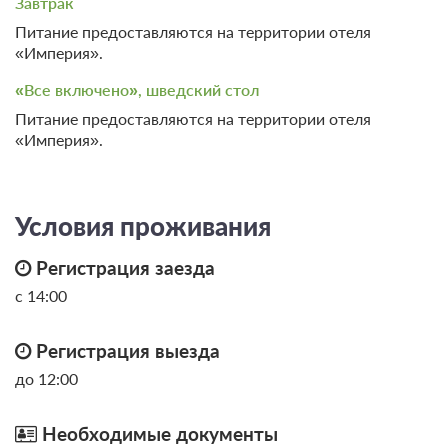
Завтрак
Детский бассейн
SPA
всего 5 предложений
Питание предоставляются на территории отеля
Игровая комната
Сауна
«Империя».
Прокат
Сервисы
«Все включено», шведский стол
Велосипеды
Прачечная / химчистка
Питание предоставляются на территории отеля
Экскурсионное
«Империя».
Спорт
обслуживание
Бильярд
Условия проживания
Регистрация заезда
с 14:00
10 фото
Регистрация выезда
Люкс 2-комнатный 2-местный
Подробнее
до 12:00
2
30м
Необходимые документы