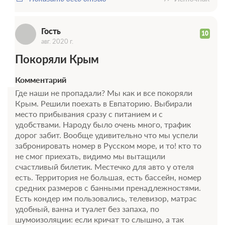
Г
Гость
10
авг. 2020 г.
Покоряли Крым
Комментарий
Где наши не пропадали? Мы как и все покоряли
Крым. Решили поехать в Евпаторию. Выбирали
место прибывания сразу с питанием и с
удобствами. Народу было очень много, трафик
дорог забит. Вообще удивительно что мы успели
забронировать номер в Русском море, и то! кто то
не смог приехать, видимо мы вытащили
счастливый билетик. Местечко для авто у отеля
есть. Территория не большая, есть бассейн, номер
средних размеров с банными пренадлежностями.
Есть кондер им пользовались, телевизор, матрас
удобный, ванна и туалет без запаха, по
шумоизоляции: если кричат то слышно, а так