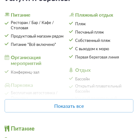
Стандартный 2-местный
Подробнее
2
18м
Питание
Пляжный отдых
Ресторан / Бар / Кафе /
Пляж
Скидка для постоянных клиентов "Алеан":
Столовая
Песчаный пляж
Проживание, обслуживание по пакету Все
Продуктовый магазин рядом
включено
Собственный пляж
Питание "Всё включено"
Требуется предоплата
С выходом к морю
Организация
Первая береговая линия
от 4 770
мероприятий
Забронировать
Отдых
ЗА НОЧЬ ДЛЯ 1 ГОСТЯ
Конференц-зал
Бассейн
Парковка
Трехразовое питание (шведский стол)
Открытый плавательный
бассейн
Бесплатная автостоянка /
Требуется предоплата
Парковка
Крытый плавательный
бассейн
Показать все
от 5 300
Забронировать
Детям
Аквапарк
ЗА НОЧЬ ДЛЯ 1 ГОСТЯ
Детская площадка
Настольные игры
Няня / Услуги по уходу за
Питание
Библиотека
Еще 2 тарифа
детьми