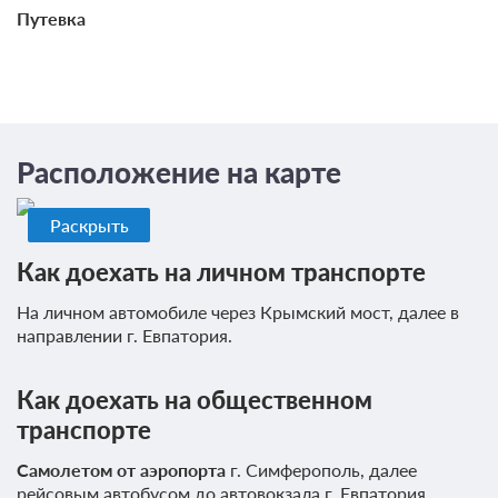
Скидка для постоянных клиентов "Алеан":
Путевка
Проживание, обслуживание по пакету Все
включено
Требуется предоплата
от 7 470
Забронировать
ЗА НОЧЬ ДЛЯ 1 ГОСТЯ
Расположение на карте
Трехразовое питание (шведский стол)
Раскрыть
Требуется предоплата
Как доехать на личном транспорте
от 8 300
Забронировать
На личном автомобиле через Крымский мост, далее в
ЗА НОЧЬ ДЛЯ 1 ГОСТЯ
направлении г. Евпатория.
Еще 1 тариф
Как доехать на общественном
всего 4 предложения
транспорте
Самолетом от аэропорта
г. Симферополь, далее
рейсовым автобусом до автовокзала г. Евпатория,