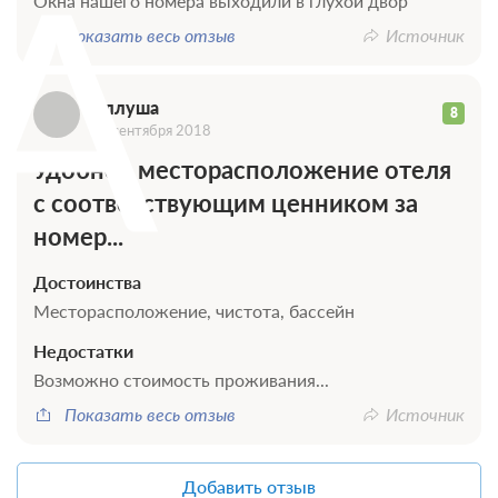
А
Окна нашего номера выходили в глухой двор
Показать весь отзыв
Источник
Аллуша
8
13 сентября 2018
Удобное месторасположение отеля
с соответствующим ценником за
номер...
Достоинства
Месторасположение, чистота, бассейн
Недостатки
Возможно стоимость проживания...
Показать весь отзыв
Источник
Добавить отзыв