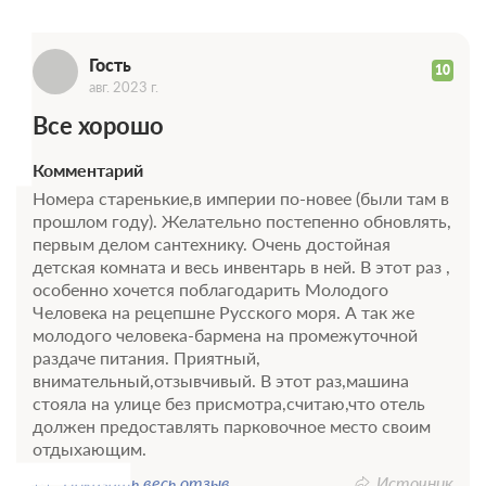
Г
Гость
10
авг. 2023 г.
Все хорошо
Комментарий
Номера старенькие,в империи по-новее (были там в
прошлом году). Желательно постепенно обновлять,
первым делом сантехнику. Очень достойная
детская комната и весь инвентарь в ней. В этот раз ,
особенно хочется поблагодарить Молодого
Человека на рецепшне Русского моря. А так же
молодого человека-бармена на промежуточной
раздаче питания. Приятный,
внимательный,отзывчивый. В этот раз,машина
стояла на улице без присмотра,считаю,что отель
должен предоставлять парковочное место своим
отдыхающим.
Показать весь отзыв
Источник