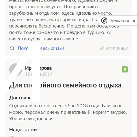
бронь только в августе. По сравнению с
зарубежным отдыхом, здесь идеально чисто,
туалет не пахнет, есть горячая вода. Плюсы можно
Privacy notice
И
перечислять бесконечно. По цене нам обошлось
почти тоже самое что и поездка в Турцию. А
качество услуг намного лучше.
Показать весь отзыв
Источник
Ира Черова
8
12 марта 2019
Для спокойного семейного отдыха
Достоинства
Отдыхали в отеле в сентябре 2018 года. Близко к
морю, персонал очень приветливый, кормят вкусно.
Уборка ежедневная.
Недостатки