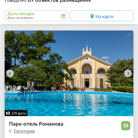
Даты поездки
На карте
Даты не выбраны
179 фото
Парк-отель Романова
10
Евпатория