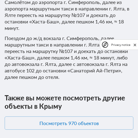
Самолётом до аэропорта г. Симферополь, далее из
Требуется внесение предоплаты в течение 2 часов.
аэропорта маршрутным такси в направлении г. Ялта, в
Сумма предоплаты составляет 4500 руб.
Ялте переесть на маршрутку №107 и доехать до
остановки «Хаста-Баш», далее пешком 1,46 км, ≈ 18
4 500
Забронировать
минут.
Поездом до ж/д вокзала г. Симферополь, далее
2 гостя
маршрутным такси в направлении г. Ялта, в Ялте
Privacy notice
Моментальное подтверждение
переесть на маршрутку №107 и доехать до остановки
«Хаста-Баш», далее пешком 1,46 км, ≈ 18 минут, либо
В стоимость входит:
до автовокзала г. Ялта, далее с автовокзала г. Ялта на
"Эллада" (завтрак), отель, Кореиз, Завтрак
автобусе 102 до остановки «Санаторий Ай-Петри»,
При отмене оплата не возвращается
далее пешком до отеля.
Требуется внесение предоплаты в течение 2 часов.
Сумма предоплаты составляет 5900 руб.
Также вы можете посмотреть другие
5 900
Забронировать
объекты в Крыму
2 гостя
Посмотреть 970 объектов
Моментальное подтверждение
В стоимость входит: