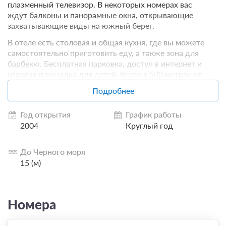
плазменный телевизор. В некоторых номерах вас
ждут балконы и панорамные окна, открывающие
захватывающие виды на южный берег.
В отеле есть столовая и общая кухня, где вы можете
самостоятельно приготовить еду, а также зона для
барбекю. Бесплатная парковка, доступ в интернет и
игровая площадка для детей. Всего в 500 метрах от
отеля находится галечный пляж, оборудованный
Подробнее
раздевалками, теневыми навесами, зонтиками от
солнца, лежаками и широким выбором водных
Год открытия
График работы
развлечений.
2004
Круглый год
Отель «Эллада» — это идеальное место для
семейного отдыха, романтического путешествия или
До Черного моря
просто приятного времяпрепровождения в
15 (м)
прекрасном уголке Крыма.
Номера