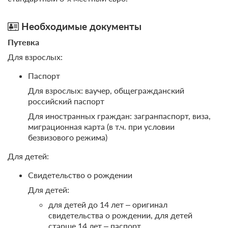
Сумма предоплаты составляет 5900 руб.
Необходимые документы
5 900
Забронировать
Путевка
Для взрослых:
2 гостя
Моментальное подтверждение
Паспорт
В стоимость входит:
Для взрослых: ваучер, общегражданский
"Эллада" (полный пансион), отель, Кореиз, Полный
российский паспорт
пансион
Для иностранных граждан: загранпаспорт, виза,
При отмене оплата не возвращается
миграционная карта (в т.ч. при условии
Требуется внесение предоплаты в течение 2 часов.
безвизового режима)
Сумма предоплаты составляет 7900 руб.
Для детей:
7 900
Забронировать
Свидетельство о рождении
Для детей:
для детей до 14 лет – оригинал
свидетельства о рождении, для детей
старше 14 лет – паспорт