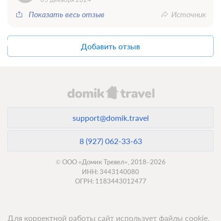
Моментальное подтверждение
Показать весь отзыв
Источник
В стоимость входит:
"Эллада" (завтрак), отель, Кореиз, Завтрак
При отмене оплата не возвращается
Добавить отзыв
Требуется внесение предоплаты в течение 2 часов.
Сумма предоплаты составляет 7300 руб.
7 300
Забронировать
2 гостя
support@domik.travel
Моментальное подтверждение
В стоимость входит:
8 (927) 062-33-63
"Эллада" (полный пансион), отель, Кореиз, Полный
пансион
© ООО «Домик Тревел», 2018–2026
ИНН: 3443140080
При отмене оплата не возвращается
ОГРН: 1183443012477
Требуется внесение предоплаты в течение 2 часов.
Сумма предоплаты составляет 9300 руб.
9 300
Забронировать
Для корректной работы сайт использует файлы cookie,