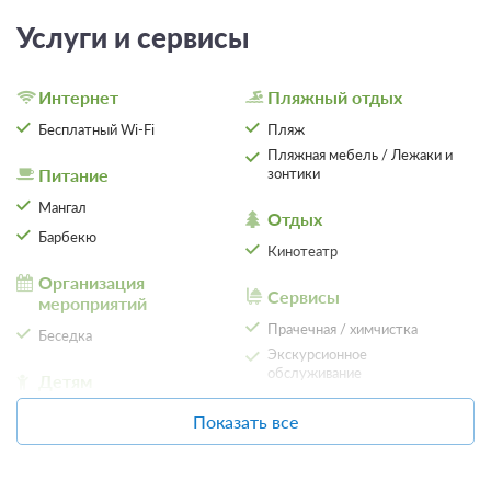
Сумма предоплаты составляет 7600 руб.
Услуги и сервисы
7 600
Забронировать
Интернет
Пляжный отдых
Бесплатный Wi-Fi
Пляж
Пляжная мебель / Лежаки и
Питание
зонтики
Мангал
Отдых
Барбекю
Кинотеатр
Организация
Сервисы
мероприятий
Прачечная / химчистка
Беседка
Экскурсионное
обслуживание
Детям
0 фото
Детская площадка
Местоположение
Показать все
2-мест.(разм. в 4-мест.) станд.
Детское меню
Подробнее
Вид на море
2
24м
Телевизор
Wi-Fi
Вид на сад