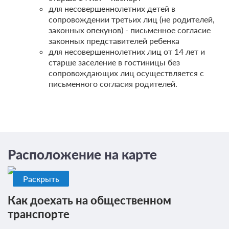
для несовершеннолетних детей в
сопровождении третьих лиц (не родителей,
законных опекунов) - письменное согласие
законных представителей ребенка
для несовершеннолетних лиц от 14 лет и
старше заселение в гостиницы без
сопровождающих лиц осуществляется с
письменного согласия родителей.
2 фото
2-мест.(разм. в 4-мест.) базовый
Подробнее
2
25м
Телевизор
Wi-Fi
Сплит-система
Расположение на карте
2 гостя
Раскрыть
Моментальное подтверждение
Как доехать на общественном
В стоимость входит:
транспорте
"Эллада" (без питания), отель, Кореиз, Без питания
При отмене оплата не возвращается