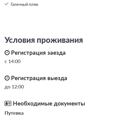
Галечный пляж
18 фото
Условия проживания
Полулюкс
Подробнее
2
35м
Телевизор
Wi-Fi
Регистрация заезда
Ванная комната в номере
с 14:00
Общая ванная комната
Сплит-система
Регистрация выезда
Проживание без питания
до 12:00
8 000
Необходимые документы
ЗА НОЧЬ ДЛЯ 1 ГОСТЯ
Путевка