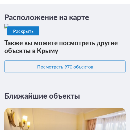
Расположение на карте
Раскрыть
Также вы можете посмотреть другие
объекты в Крыму
14 фото
Посмотреть 970 объектов
Люкс
Подробнее
2
40м
Телевизор
Wi-Fi
Ванная комната в номере
Общая ванная комната
Сплит-система
Ближайшие объекты
Проживание без питания
9 000
ЗА НОЧЬ ДЛЯ 1 ГОСТЯ