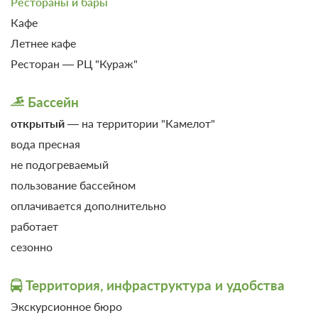
Рестораны и бары
Кафе
Летнее кафе
Ресторан — РЦ "Кураж"
Бассейн
открытый
— на территории "Камелот"
вода пресная
не подогреваемый
пользование бассейном
оплачивается дополнительно
работает
сезонно
1 фото
Территория, инфраструктура и удобства
Улучшенный 2-местный
Подробнее
Экскурсионное бюро
2
25м