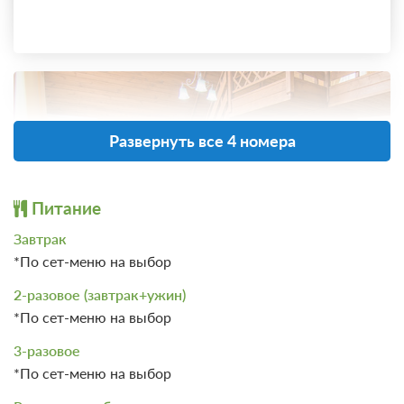
Развернуть все 4 номера
Питание
Завтрак
*По сет-меню на выбор
2-разовое (завтрак+ужин)
13 фото
*По сет-меню на выбор
Апартаменты 3-местные 2-этажные
3-разовое
Подробнее
*По сет-меню на выбор
2
72м