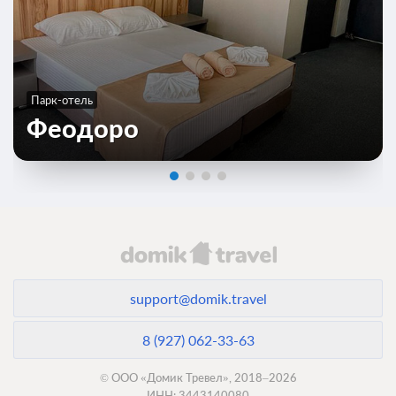
Парк-отель
Феодоро
support@domik.travel
8 (927) 062-33-63
© ООО «Домик Тревел», 2018–2026
ИНН: 3443140080