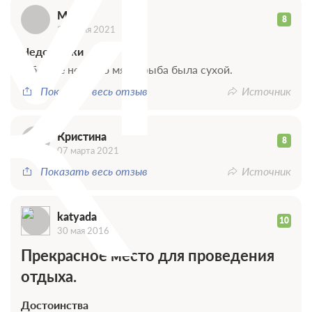
М
К
Мария
8
23 июня 2021
Недостатки
В борще не было мяса, рыба была сухой.
Показать весь отзыв
Источник
Кристина
8
07 марта 2021
Показать весь отзыв
Источник
katyada
10
30 мая 2016
Прекрасное место для проведения
отдыха.
Достоинства