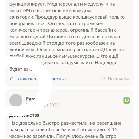
функционирует. Медперсонал и медуслуги на
высоте!Что встретишь не в каждом
санатории.Процедур выше крыши,успевай только
поворачиваться. Фитнес зал с огромным
Р
количеством тренажёров, огромный бассейн с
морской водой!!Питание-это отдельная похвала
всем!Шведский стол до того разнообразен,на
любой вкус.Опасно, можно растолстеть!Досуг на
любой вкус,танцы,фильмы,экскурсии...Кто ещё
сомневается, даже не раздумывайте!Надежда
будет вам рада!
Показать весь отзыв
Источник
Римма
10
28 сентября 2021
Достоинства
Нас довольно быстро разместили, на ресепшене
нам рассказали обо всём и всё объяснили. К 12
часам нас заселили. Получилось очень быстро