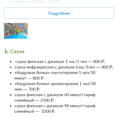
перерыв: 13:00 – 14:00;
стоимость: 600 ₽ / 50 мин.
Подробнее
Для посещения бассейна необходимо с собой иметь
полотенце, сменную обувь и справку от дерматолога.
Дети только в сопровождении взрослых
(сопровождающий – бесплатно).
Сауна
сауна финская с джакузи 1 час/1 чел — 800 ₽;
сауна инфракрасная с джакузи 1час/1чел — 800 ₽;
«Кедровая бочка» пантотерапия 1 чел/30
минут — 800 ₽;
«Кедровая бочка» ароматерапия 1 чел/30
мин — 700 ₽;
сауна финская с джакузи 60 минут/тариф
семейный — 2500 ₽;
сауна финская с джакузи 90 минут/тариф
семейный — 3200 ₽.