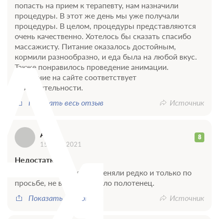
попасть на прием к терапевту, нам назначили
процедуры. В этот же день мы уже получали
А
процедуры. В целом, процедуры представляются
очень качественно. Хотелось бы сказать спасибо
массажисту. Питание оказалось достойным,
кормили разнообразно, и еда была на любой вкус.
Также понравилось проведение анимации.
Описание на сайте соответствует
действительности.
Показать весь отзыв
Источник
Анна
8
15 июля 2021
Недостатки
Постельное белье нам меняли редко и только по
просьбе, не всегда хватало полотенец.
Показать весь отзыв
Источник