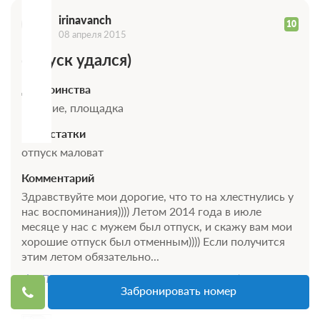
I
irinavanch
10
08 апреля 2015
отпуск удался)
Достоинства
питание, площадка
Недостатки
отпуск маловат
Комментарий
Здравствуйте мои дорогие, что то на хлестнулись у
нас воспоминания)))) Летом 2014 года в июле
месяце у нас с мужем был отпуск, и скажу вам мои
хорошие отпуск был отменным)))) Если получится
этим летом обязательно...
Показать весь отзыв
Источник
Забронировать номер