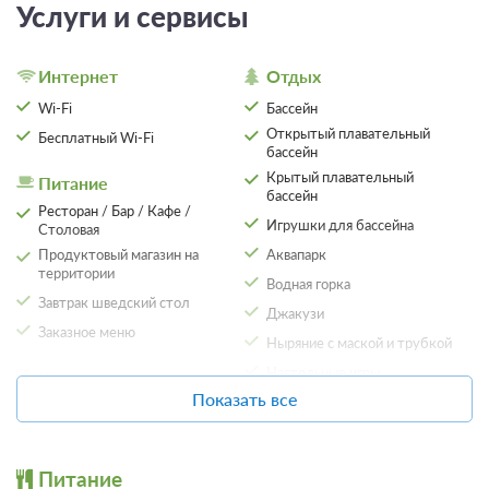
Услуги и сервисы
Интернет
Отдых
Wi-Fi
Бассейн
Открытый плавательный
Бесплатный Wi-Fi
бассейн
Крытый плавательный
Питание
бассейн
Ресторан / Бар / Кафе /
Игрушки для бассейна
Столовая
Продуктовый магазин на
Аквапарк
территории
Водная горка
Завтрак шведский стол
Джакузи
Заказное меню
Ныряние с маской и трубкой
Настольные игры
Кухня
Показать все
Пазлы
Холодильник
Караоке
Организация
Дискотека
мероприятий
Питание