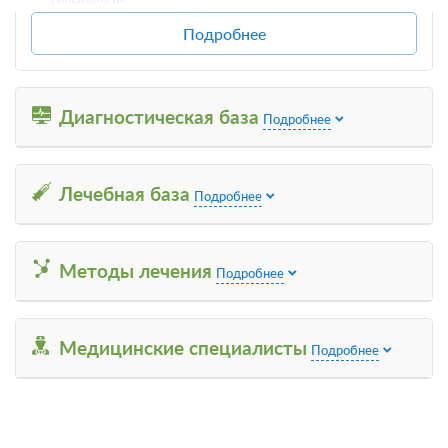
Органы дыхания
Подробнее
Ухо, горло, нос (ЛОР,
отоларингология)
Эндокринная система
Диагностическая база
Подробнее
SPA
Заболевания кожи
(Дерматология)
Психиатрия
Лечебная база
Подробнее
Методы лечения
Подробнее
Медицинские специалисты
Подробнее