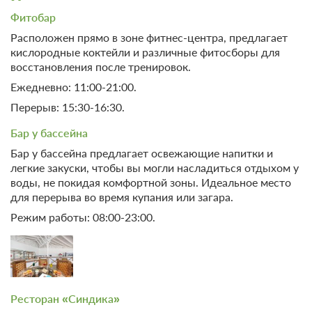
Библиотека
Банкетный зал
Фитобар
SPA
Корпоративный отдых
Расположен прямо в зоне фитнес-центра, предлагает
Конференц-зал
SPA / Лечебные процедуры
кислородные коктейли и различные фитосборы для
восстановления после тренировок.
Сауна
Парковка
Ежедневно: 11:00-21:00.
Хаммам
Автостоянка / Парковка
Перерыв: 15:30-16:30.
Массаж
Косметический кабинет
Детям
Бар у бассейна
Детская площадка
Бар у бассейна предлагает освежающие напитки и
Сервисы
легкие закуски, чтобы вы могли насладиться отдыхом у
Детский клуб
Трансфер (за
воды, не покидая комфортной зоны. Идеальное место
дополнительную плату)
Анимационный персонал
для перерыва во время купания или загара.
Парикмахерская / Салон
Няня / Услуги по уходу за
красоты
детьми
Режим работы: 08:00-23:00.
Экскурсионное
Детский бассейн
обслуживание
Детское меню
Курение на всей территории
запрещено
Игровая комната
Детские книги, музыка,
Круглосуточная регистрация
Ресторан «Синдика»
фильмы
Люкс для новобрачных