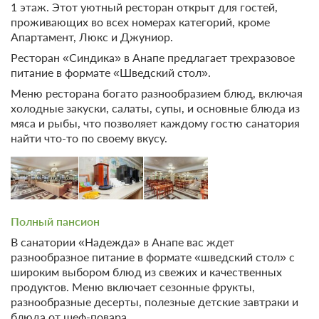
Детские телеканалы
1 этаж. Этот уютный ресторан открыт для гостей,
Общий лаундж с
проживающих во всех номерах категорий, кроме
телевизором
На свежем воздухе
Апартамент, Люкс и Джуниор.
Общие
Терраса
Ресторан «Синдика» в Анапе предлагает трехразовое
питание в формате «Шведский стол».
Кондиционер
Спорт
Сейф
Меню ресторана богато разнообразием блюд, включая
Пляжный волейбол
холодные закуски, салаты, супы, и основные блюда из
Сувенирный магазин
мяса и рыбы, что позволяет каждому гостю санатория
Большой теннис
Отопление
найти что-то по своему вкусу.
Настольный теннис
Банкомат
Бадминтон
Печать / Ксерокопирование
Дартс
Ежедневная уборка номеров
Пешие прогулки
Местоположение
Полный пансион
Тренажерный зал
Вид на море
В санатории «Надежда» в Анапе вас ждет
Спортивный зал
разнообразное питание в формате «шведский стол» с
Бильярд
Другое
широким выбором блюд из свежих и качественных
продуктов. Меню включает сезонные фрукты,
Не допускается размещение
Пляжный отдых
с домашними животными
разнообразные десерты, полезные детские завтраки и
Пляж
блюда от шеф-повара.