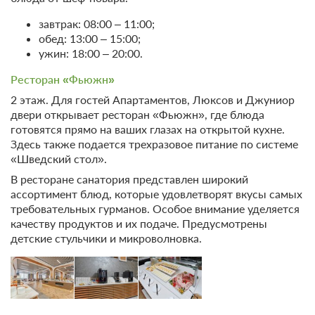
Климат
Пляжный инвентарь
завтрак: 08:00 – 11:00;
Пляжная мебель / Лежаки и
Приморский
обед: 13:00 – 15:00;
зонтики
ужин: 18:00 – 20:00.
Спортивно-
Собственный пляж
оздоровительные
Первая береговая линия
Ресторан «Фьюжн»
услуги
2 этаж. Для гостей Апартаментов, Люксов и Джуниор
Лечебно-профилактические
двери открывает ресторан «Фьюжн», где блюда
программы
готовятся прямо на ваших глазах на открытой кухне.
ЛФК, лечебная гимнастика
Здесь также подается трехразовое питание по системе
Аквааэробика
«Шведский стол».
Скандинавская ходьба
В ресторане санатория представлен широкий
Лечение
ассортимент блюд, которые удовлетворят вкусы самых
требовательных гурманов. Особое внимание уделяется
качеству продуктов и их подаче. Предусмотрены
детские стульчики и микроволновка.