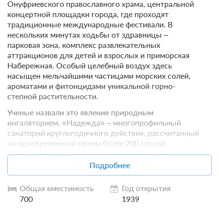
Онуфриевского православного храма, центральной
концертной площадки города, где проходят
традиционные международные фестивали. В
нескольких минутах ходьбы от здравницы –
парковая зона, комплекс развлекательных
аттракционов для детей и взрослых и приморская
Набережная. Особый целебный воздух здесь
насыщен мельчайшими частицами морских солей,
ароматами и фитонцидами уникальной горно-
степной растительности.
Ученые назвали это явление природным
ингаляторием. «Надежда» – многопрофильный
санаторий круглогодичного действия, рассчитанный
на одновременный прием более 700 гостей.
Престижное месторасположение здравницы,
широкий спектр медицинских услуг, комфортное
Подробнее
проживание, натуральное разнообразное питание,
водно-спортивный комплекс, большой выбор
Общая вместимость
Год открытия
экскурсионных и развлекательных программ,
700
1939
дифференциация цен по сезонам – всё это позволяет
гостям курорта круглый год делать свой выбор в