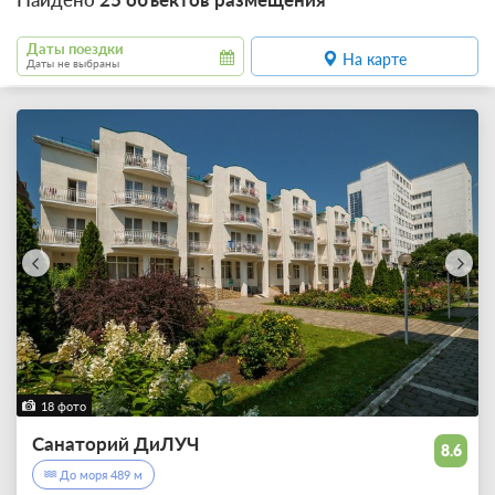
Даты поездки
На карте
Даты не выбраны
18 фото
Санаторий ДиЛУЧ
8.6
До моря 489 м