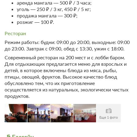
Свинг-машина
6
аренда мангала — 500 ₽ / 3 часа;
Удобства в номере
Рыбалка и охота
уголь — 250 ₽ / 3 кг, 450 ₽ / 5 кг;
Амплипульс терапия 1 зоны
продажа мангала — 300 ₽;
Рыбная ловля
Спортивно-
3
позвоночника
розжиг — 100 ₽.
оздоровительные
услуги
Спорт
Ресторан
Душ шарко
4
Лечебно-профилактические
Футбол
программы
Режим работы: будни: 09:00 до 20:00, выходные: 09:00
Волейбол
до 23:00. Завтрак с 09:00, обед с 13:30, ужин с 18:00.
Скандинаская ходьба
6
ЛФК, лечебная гимнастика
Настольный теннис
Современный ресторан на 200 мест и с лобби баром.
Бадминтон
Для отдыхающих предлагается меню для взрослых и
Программа №3 - "Наслаждайся здоровым
детей, в которое включены блюда из мяса, рыбы,
дыханием"
Боулинг
птицы, овощей, фруктов. Высокое качество блюд
Велосипедный маршрут
обусловлено тем, что их приготовление
Прием врача терапевта
1
Тренажерный зал
осуществляется из натуральных, экологически чистых
продуктов.
Бильярд
Пульсоксиметрия-измерение
уровня насыщения крови
1
кислородом
Еще 1 фото
Контрольное взвешивание
2
Бассейн