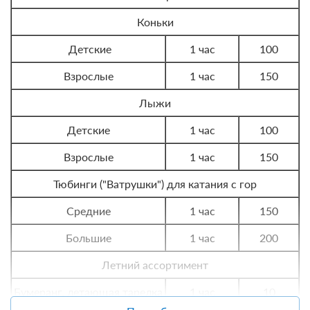
Ванна с хвойным концентратом
5
Коньки
или скипидарная
Детские
1 час
100
Сухие углекислые ванны
5
Взрослые
1 час
150
Фонофорез 1-го сустава с
5
Лыжи
лекарственным веществом
Детские
1 час
100
Лазотерапия 1-го сустава
5
Взрослые
1 час
150
Марутака - акапунктурный
10
Тюбинги ("Ватрушки") для катания с гор
массажер стоп
Средние
1 час
150
Скандинавская ходьба-ежедневно
10
Большие
1 час
200
Программа № 2 - "Гибкая спина - активная жизнь"
Летний ассортимент
Прием врача терапевта
1
Бумеранг, летающая тарелка
1 час
10