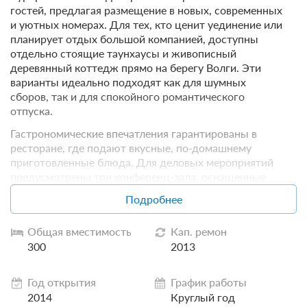
гостей, предлагая размещение в новых, современных
и уютных номерах. Для тех, кто ценит уединение или
планирует отдых большой компанией, доступны
отдельно стоящие таунхаусы и живописный
деревянный коттедж прямо на берегу Волги. Эти
варианты идеально подходят как для шумных
сборов, так и для спокойного романтического
отпуска.
Гастрономические впечатления гарантированы в
ресторане, где подают вкусные, по-домашнему
приготовленные блюда. Для деловых мероприятий
предусмотрены три конференц-зала, оснащенные
для проведения семинаров, конференций и
Подробнее
корпоративных встреч.
Заботясь о вашем благополучии, «Серебряный
Общая вместимость
Кап. ремон
Плес» предлагает широкий спектр оздоровительных
300
2013
и спа-процедур. Подарите себе часы блаженного
расслабления: насладитесь сауной, хамамом и
Год открытия
График работы
джакузи, позвольте опытным мастерам вернуть вам
2014
Круглый год
силы и энергию, а плавание в бассейнах принесет