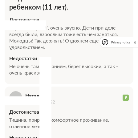
ребенком (11 лет).
Достоинства
Н
Кормят на "убой", очень вкусно. Дети при деле
всегда были, взрослым тоже есть чем заняться.
Молодцы! Так держать! Отдохнем еще раз с
Privacy notice
удовольствием.
Недостатки
Не очень там с купанием, берег высокий, а так -
очень красиво!
Наталья
9
19 августа 2022
Достоинства
Тишина, природа, комфортное проживание,
отличное лечение
Недостатки