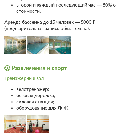
второй и каждый последующий час — 50% от
Прием врача терапевта
1
стоимости.
Пульсоксиметрия-измерение
Аренда бассейна до 15 человек — 5000 ₽
уровня насыщения крови
1
(предварительная запись обязательна).
кислородом
Контрольно взешивание
2
Бассейн-комплекс 60 мин
Развлечения и спорт
(плавание, сауна, хаммам) -
6
ежедневно
Тренажерный зал
ежедневно,
велотренажер;
Лечебная физкультура в зале с
кроме
беговая дорожка;
инструктором ЛФК
выходных
силовая станция;
оборудование для ЛФК.
Сухие углекислые ванны
6
Дарсоноваль сосудов н/к
4