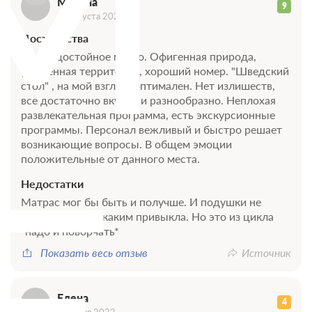
М
Марина
9
07 августа 2022
Достоинства
Очень достойное место. Офигенная природа,
ухоженная территория, хороший номер. "Шведский
стол" , на мой взгляд, оптимален. Нет излишеств,
все достаточно вкусно и разнообразно. Неплохая
развлекательная программа, есть экскурсионные
программы. Персонал вежливый и быстро решает
Е
возникающие вопросы. В общем эмоции
положительные от данного места.
Недостатки
Матрас мог бы быть и получше. И подушки не
совсем такие, к каким привыкла. Но это из цикла
"надо и поворчать*
Показать весь отзыв
Источник
Елена
4