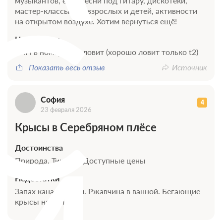
С
музыкантов, есть песни под гитару, дискотеки,
мастер-классы для взрослых и детей, активности
ежедневно,
на открытом воздухе. Хотим вернуться ещё!
Лечебная физкультура в зале с
кроме
инструктором ЛФК
Недостатки
выходных
WiFi в номерах не ловит (хорошо ловит только t2)
Сухая углекислая ванна
5
Показать весь отзыв
Источник
Галакамера
10
София
4
23 февраля 2026
Кислородный коктейль
10
Крысы в Серебряном плёсе
Ванна йодобромная
5
Достоинства
Аромафитотерапия
10
Природа. Тишина. Доступные цены
Недостатки
Скандинавская ходьба ежедневно
10
Запах канализации. Ржавчина в ванной. Бегающие
крысы на балконе