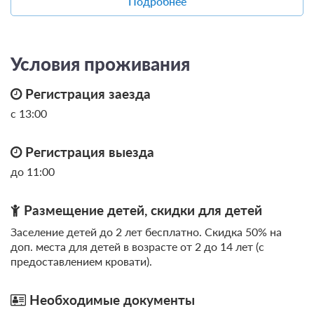
Подробнее
Консультация врача хирурга -
Набор для игры в большой
1
озонотерапевта
тенис
1 час
200
(2 ракетки+3 мяча)
Контрольное взвешивание
2
Условия проживания
Аренда корта
1 час
500
Бассейн-комплекс 60 мин
Регистрация заезда
10
Велосипеды
(плавание, сауна, хаммам)
с 13:00
Взрослые
1 час
150
ежедневно,
Лечебная физкультура в зале с
кроме
Регистрация выезда
Подростковые
1 час
120
инструктором ЛФК
выходных
до 11:00
Детские
1 час
100
Сухая углекислая ванна
5
Размещение детей, скидки для детей
Свинг-машина
5
Заселение детей до 2 лет бесплатно. Скидка 50% на
Самокат
1 час
50
доп. места для детей в возрасте от 2 до 14 лет (с
предоставлением кровати).
Амплипульс терапия 1 зоны
Мяч (футбольный,
7
1 час
50
позвоночника
волейбольный)
Необходимые документы
Бадминтон
1 час
50
Массажная кушетка
5