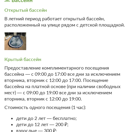
Бассейн-комплекс 60 мин
6
Открытый бассейн
(плавание, сауна, хаммам)
В летний период работает открытый бассейн,
ежедневно,
расположенный на улице рядом с детской площадкой.
Лечебная физкультура в зале с
кроме
инструктором ЛФК
выходных
Галатерапия
6
Крытый бассейн
Ингаляция с лекарственными
6
Предоставление комплиментарного посещения
веществами
бассейна — с 09:00 до 17:00 все дни за исключением
вторника, вторник с 12:00 до 17:00. Посещение
Циркулярный душ
4
бассейна на платной основе (при наличии свободных
мест) — с 09:00 до 19:00 все дни за исключением
Кислородный коктейль
6
вторника, вторник с 12:00 до 19:00.
Стоимость одного посещения (1 час):
Аромафитотерапия
6
дети до 2 лет — бесплатно;
дети до 12 лет — 200 ₽;
Программа № 4 - "Для здоровых и красивых ног"
взрослые — 300 ₽;