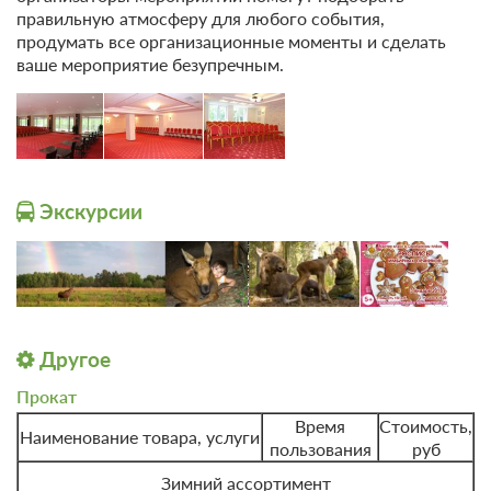
Количество
правильную атмосферу для любого события,
Процедуры
процедур
продумать все организационные моменты и сделать
ваше мероприятие безупречным.
Программа № 1 - "Легкая жизнь твоих суставов"
Прием врача терапевта
1
Консультация врача хирурга -
1
Экскурсии
озонотерапевта
Контрольное взвешивание
2
Бассейн-комплекс 60 мин
(плавание, сауна, хаммам) -
10
Другое
ежедневно
Прокат
ежедневно,
Лечебная физкультура в зале с
Время
Стоимость,
кроме
Наименование товара, услуги
инструктором ЛФК
пользования
руб
выходных
Зимний ассортимент