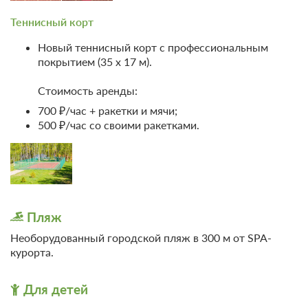
Теннисный корт
Марутака акапунктурный
3
массажер стоп
Новый теннисный корт с профессиональным
покрытием (35 х 17 м).
Грязелечение "Томед" по типу
4
"гольфы"
Стоимость аренды:
700 ₽/час + ракетки и мячи;
Скандинавская ходьба
6
500 ₽/час со своими ракетками.
Программа №5 - "Некогда болеть"
Прием врача терапевта
1
Консультация врача хирурга -
Пляж
1
озонотерапевта
Необорудованный городской пляж в 300 м от SPA-
курорта.
Контрольное взвешивание
2
Для детей
Бассейн-комплекс 60 мин
(плавание, сауна, хаммам) -
6