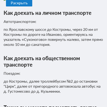
ежедневно,
Раскрыть
Лечебная физкультура в зале с
кроме
инструктором ЛФК
выходных
Как доехать на личном транспорте
Автотранспортом:
Галакамера
10
по Ярославскому шоссе до Костромы, через 20 км от
Ингаляция с лекарственными
Костромы по дороге на Иваново, ориентируясь на
10
веществами
указатель «Сухоногово» повернуть налево, затем прямо
около 10 км до санатория.
Циркулярный душ
5
Как доехать на общественном
Ванна с хвойным концентратом
5
транспорте
Кислородный коктейль
10
Поездом:
до Костромы, далее троллейбусом №2 до остановки
Скандинавская ходьба
10
"Цирк", далее от пригородного автовокзала автобус на
д. Густомесово до д. Кузьминки.
Программа № 4 - "Для здоровых и красивых ног"
Прием врача терапевта
1