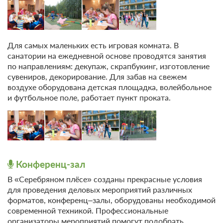
ежедневно
ежедневно,
Лечебная физкультура в зале с
кроме
Для самых маленьких есть игровая комната. В
инструктором ЛФК
выходных
санатории на ежедневной основе проводятся занятия
по направлениям: декупаж, скрапбукинг, изготовление
сувениров, декорирование. Для забав на свежем
Ванна с хвойным концентратом
6
воздухе оборудована детская площадка, волейбольное
и футбольное поле, работает пункт проката.
Галатерапия
6
Кислородный коктейль
6
Марутака акапунктурный
3
массажер стоп
Конференц-зал
В «Серебряном плёсе» созданы прекрасные условия
Скандинавская ходьба ежедневно
ежедневно
для проведения деловых мероприятий различных
форматов, конференц–залы, оборудованы необходимой
Программа 10 дней
современной техникой. Профессиональные
организаторы мероприятий помогут подобрать