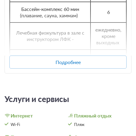
Бассейн-комплекс 60 мин
6
(плавание, сауна, хаммам)
ежедневно,
Лечебная физкультура в зале с
кроме
инструктором ЛФК -
выходных
Ванна с хвойным концентратом
3
Подробнее
или скипидарная
Сухие углекислые ванны
6
Фонофорез 1-го сустава с
3
Услуги и сервисы
лекарственным веществом
Марутака - акапунктурный
6
Интернет
Пляжный отдых
массажер стоп
Wi-Fi
Пляж
Скандинавская ходьба
6