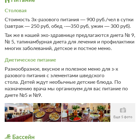
Оздоровительный отдых с 3-разовым питанием без
Набор посуды
Телевизор
лечения, Включен завтрак, обед и ужин
Спутниковое телевидение
Столовая
При отмене оплата не возвращается
Организация
Стоимость 3х-разового питания — 900 руб./чел в сутки
мероприятий
Требуется внесение предоплаты в течение 2 часов
SPA
(завтрак — 250 руб, обед -—350 руб, ужин — 300 руб).
после подтверждения бронирования. Сумма предоплаты
Беседка
SPA / Лечебные процедуры
составляет 1 ночь
Так же в нашей эко-здравнице предлагаются диета № 9,
Банкетный зал
Сауна
№ 5, тапинамбурная диета для лечения и профилактики
Корпоративный отдых
16 500
Забронировать
многих заболеваний, детское и постное меню.
Массаж
Конференц-зал
Диетическое питание
Сервисы
Организация свадеб
Разнообразное, вкусное и полезное меню для з-х
Фен
разового питания с элементами шведского
Парковка
Экскурсионное
стола. Детей ждут необычные детские блюда. По
обслуживание
Автостоянка / Парковка
назначению врача мы организуем для вас питание по
Курение на всей территории
Бесплатная автостоянка /
диете №5 и №9.
запрещено
Парковка
Общие
Детям
Еще 5 фото
Удобства в номере
Детская площадка
Детский клуб
Местоположение
Бассейн
Анимационный персонал