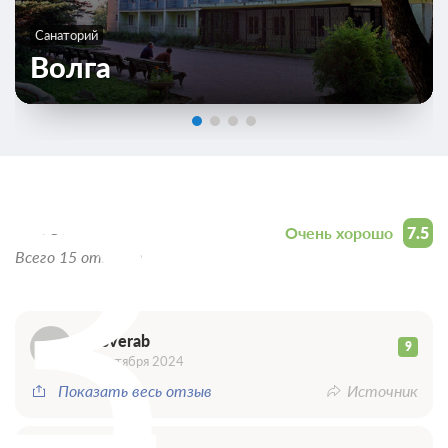
Санаторий
Волга
3
Отзывы
Очень хорошо
7.5
Всего 15 отзывов
353verab
9
13 октября 2024
Показать весь отзыв
Источник