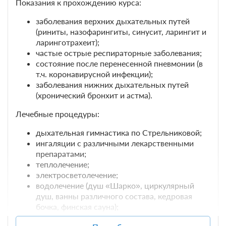
Показания к прохождению курса:
составляет 1 ночь
заболевания верхних дыхательных путей
11 000
Забронировать
(риниты, назофарингиты, синусит, ларингит и
ларинготрахеит);
частые острые респираторные заболевания;
2 гостя
состояние после перенесенной пневмонии (в
Бронирование по запросу
т.ч. коронавирусной инфекции);
В стоимость входит:
заболевания нижних дыхательных путей
(хронический бронхит и астма).
Оздоровительный отдых с 3-разовым питанием без
лечения, Включен завтрак, обед и ужин
Лечебные процедуры:
При отмене оплата не возвращается
Требуется внесение предоплаты в течение 2 часов
дыхательная гимнастика по Стрельниковой;
после подтверждения бронирования. Сумма предоплаты
ингаляции с различными лекарственными
составляет 1 ночь
препаратами;
теплолечение;
11 000
Забронировать
электросветолечение;
водолечение (душ «Шарко», циркулярный
душ, ванны различного состава, кедровая
бочка, финская сауна);
грязелечение (аппликации грязями о.