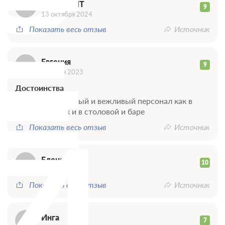
_
Е
_W6396MT
9
13 октября 2024
Показать весь отзыв
Источник
Е
Евгения
9
23 июня 2023
Достоинства
И
Очень приветливый и вежливый персонал как в
гостинице, так и в столовой и баре
Показать весь отзыв
Источник
Елена
10
15 июня 2023
Показать весь отзыв
Источник
Инга
7