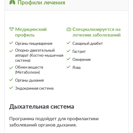
Профили лечения
18 фото
Медицинский
Специализируется на
Стандарт двухместный
профиль
лечении заболеваний
Подробнее
Номера расположены в 3-х этажной гостинице.
Органы пищеварения
Сахарный диабет
Две односпальных кровати
Опорно-двигательный
Гастрит
аппарат (Костно-мышечная
Одна двуспальная кровать
Телевизор
Ожирение
система)
Wi-Fi
Ванная комната в номере
Обмен веществ
Язва
(Метаболизм)
Органы дыхания
2 гостя
Эндокринная система
Бронирование по запросу
В стоимость входит:
Оздоровительный отдых с 3-разовым питанием без
Дыхательная система
лечения, Включен завтрак, обед и ужин
При отмене оплата не возвращается
Программа подойдет для профилактики
Требуется внесение предоплаты в течение 2 часов
заболеваний органов дыхания.
после подтверждения бронирования. Сумма предоплаты