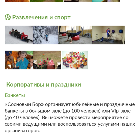
24 480
Забронировать
Бадминтон
Пешие прогулки
Развлечения и спорт
4 гостя
Тренажерный зал
Бронирование по запросу
Бильярд
В стоимость входит:
Оздоровительный отдых с 3-разовым питанием без
лечения, Включен завтрак, обед и ужин
При отмене оплата не возвращается
Требуется внесение предоплаты в течение 2 часов
после подтверждения бронирования. Сумма предоплаты
составляет 1 ночь
Корпоративы и праздники
24 480
Забронировать
Банкеты
«Сосновый Бор» организует юбилейные и праздничные
банкеты в большом зале (до 100 человек) или Vip-зале
(до 40 человек). Вы можете провести мероприятие со
своими ведущими или воспользоваться услугами наших
организаторов.