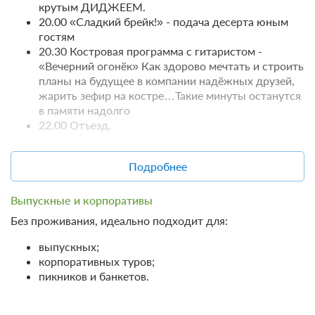
крутым ДИДЖЕЕМ.
Бронирование по запросу
20.00 «Сладкий брейк!» - подача десерта юным
В стоимость входит:
гостям
Оздоровительный отдых с 3-разовым питанием без
20.30 Костровая программа с гитаристом -
лечения, Включен завтрак, обед и ужин
«Вечерний огонёк» Как здорово мечтать и строить
При отмене оплата не возвращается
планы на будущее в компании надёжных друзей,
Требуется внесение предоплаты в течение 2 часов
жарить зефир на костре…Такие минуты останутся
после подтверждения бронирования. Сумма предоплаты
в памяти надолго
составляет 1 ночь
22.00 Отъезд.
Минимальная сумма заказа — 100000 ₽.
7 500
Забронировать
Подробнее
1 гость
Выпускные и корпоративы
Бронирование по запросу
Без проживания, идеально подходит для:
В стоимость входит:
выпускных;
Оздоровительный отдых с 3-разовым питанием без
корпоративных туров;
лечения, Включен завтрак, обед и ужин
пикников и банкетов.
При отмене оплата не возвращается
Требуется внесение предоплаты в течение 2 часов
после подтверждения бронирования. Сумма предоплаты