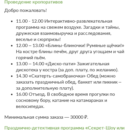
Проведение кропоративов
Добро пожаловать!
11.00 - 12.00 Интерактивно-развлекательная
программа на свежем воздухе. Загадки и тайны,
дружеская взаимовыручка и расследования,
веселье и сюрпризы!
12.00 – 13.00 «Блины-блиночки! Румяные щёчки!»
5 фото
На костре блины печём, друг друга угощаем и чай
Эко-Стандарт одноместный
горячий пьём.
Подробнее
13.00 – 14.00 «Диско-пати» Зажигательная
2
16м
Одна односпальная кровать
дискотека у костра (за доп. плату, по желанию).
Телевизор
Wi-Fi
14.30 «Скатерть-самобраночка» Обед (можно
Ванная комната в номере
заказать праздничный обед, банкет или пикник –
за дополнительную плату).
16.00 Отъезд. В свободное время прогулки по
1 гость
сосновому бору, катание на катамаранах и
Бронирование по запросу
велосипедах.
В стоимость входит:
Минимальная сумма заказа — 30000 ₽.
Оздоровительный отдых с 3-разовым питанием без
лечения, Включен завтрак, обед и ужин
Празднично-детективная программа «Секрет-Шоу или