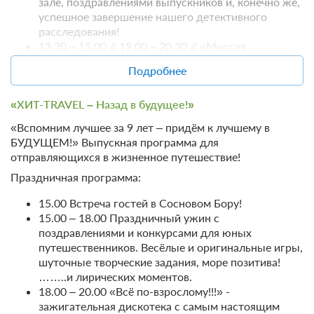
зале, поздравлениями выпускников и, конечно же,
успешное завершение нашего детективного
расследования!
13.30 – 15.00 // 19.00 – 20.30 // «Миссия
пройдена!» - зажигательная дискотека и
Подробнее
незабываемый победный флэш-моб
15.00 // 21.00 Отъезд.
«ХИТ-TRAVEL – Назад в будущее!»
Стоимость:
«Вспомним лучшее за 9 лет – придём к лучшему в
БУДУЩЕМ!» Выпускная программа для
школьник — 2700 ₽;
отправляющихся в жизненное путешествие!
взрослый — 2200 ₽.
Праздничная программа:
Минимальная сумма заказа — 30000 ₽.
17 фото
15.00 Встреча гостей в Сосновом Бору!
Стандарт одноместный
Подробнее
15.00 – 18.00 Праздничный ужин с
поздравлениями и конкурсами для юных
2
18м
Две односпальных кровати
путешественников. Весёлые и оригинальные игры,
Одна двуспальная кровать
Телевизор
шуточные творческие задания, море позитива!
Wi-Fi
Ванная комната в номере
……..и лирических моментов.
18.00 – 20.00 «Всё по-взрослому!!!» -
зажигательная дискотека с самым настоящим
1 гость