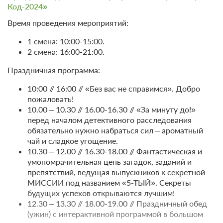
При отмене оплата не возвращается
Код-2024»
Требуется внесение предоплаты в течение 2 часов
Время проведения мероприятий:
после подтверждения бронирования. Сумма предоплаты
составляет 1 ночь
1 смена: 10:00-15:00.
2 смена: 16:00-21:00.
7 200
Забронировать
Праздничная программа:
1 гость
10:00 // 16:00 // «Без вас не справимся». Добро
Бронирование по запросу
пожаловать!
В стоимость входит:
10.00 – 10.30 // 16.00-16.30 // «За минуту до!»
перед началом детективного расследования
Оздоровительный отдых с 3-разовым питанием без
обязательно нужно набраться сил – ароматный
лечения, Включен завтрак, обед и ужин
чай и сладкое угощение.
При отмене оплата не возвращается
10.30 – 12.00 // 16.30-18.00 // Фантастическая и
Требуется внесение предоплаты в течение 2 часов
умопомрачительная цепь загадок, заданий и
после подтверждения бронирования. Сумма предоплаты
препятствий, ведущая выпускников к секретной
составляет 1 ночь
МИССИИ под названием «5-ТЫЙ». Секреты
будущих успехов открываются лучшим!
7 200
Забронировать
12.30 – 13.30 // 18.00-19.00 // Праздничный обед
(ужин) с интерактивной программой в большом