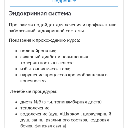
Подробнее
Тамбукан);
детензор-терапия;
Эндокринная система
мини-бассейн с системой подводного
массада и каскадного водопада;
Программа подойдет для лечения и профилактики
массаж ручной;
заболеваний эндокринной системы.
массаж аппаратный вакуумный;
массаж аппаратный на лечебной кушетке-
Показания к прохождению курса:
массажере CERAGEM;
массаж стоп аппаратный (Марутака);
полинейропатия;
скандинавская ходьба;
сахарный диабет и повышенная
ЛФК (лечебная физкультура);
8 фото
толерантность к глюкозе;
медикаментозное лечение (все виды
избыточная масса тела;
Эко-стандарт трехместный
Подробнее
инъекций, в т.ч. капельное введение);
нарушение процессов кровообращения в
кислородный коктейль.
Номера имеют отдельный вход и расположены на втором этаже
конечностях.
бревенчатого двухэтажного корпуса.
От 12 дней.
Лечебные процедуры:
2
42м
x3 Три односпальных кровати
Телевизор
диета №9 (в т.ч. топинамбурная диета)
теплолечение;
водолечение (душ «Шарко» , циркулярный
3 гостя
душ, ванны различного состава, кедровая
Бронирование по запросу
бочка, финская сауна)