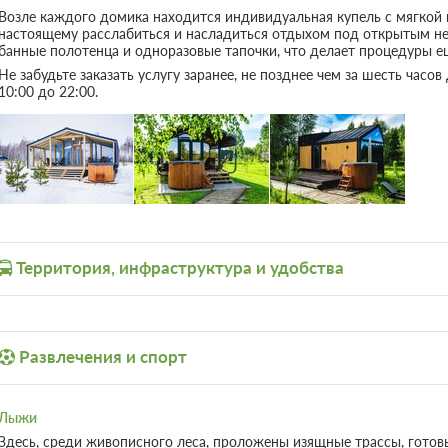
либо заказать программу парения с парм
площадка, костровая зона, футбольное п
12 фото
2
51м
x2 Две двуспальных крова
Ванная комната в номере
Сплит
6 гостей
Моментальное подтверждение
Стандартный тариф на 1 день, Без питания
Бесплатная отмена до 12 августа 2026 23:59
оплата не возвращается с 13 августа 2026 00
Требуется внесение 50% предоплаты на у
руб сейчас и 0 руб до 10.08.2026, 15:00
Симпл с 1 спальней и купелью
Коттедж с крышей необычной каплевидн
выполнены в стиле яхтинга.Панорамные 
переходящие в потолок, атмосферная по
нашем доме.Принять водные процедуры 
гидромассажем (доп. плата).На террито
программу парения с пармастером.Также
костровая зона, футбольное поле.
10 фото