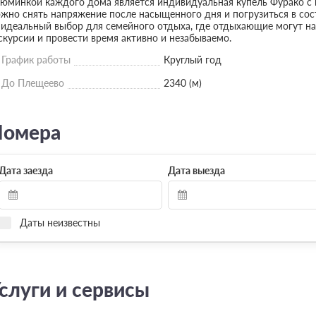
юминкой каждого дома является индивидуальная купель Фурако с 
жно снять напряжение после насыщенного дня и погрузиться в состоя
идеальный выбор для семейного отдыха, где отдыхающие могут на
скурсии и провести время активно и незабываемо.
График работы
Круглый год
До Плещеево
2340 (м)
омера
Дата заезда
Дата выезда
Даты неизвестны
Модом с одной спальней и ку
Уютный дом с панорамным остеклением 
прекрасно подойдет для романтических 
пространство разделено на спальню, го