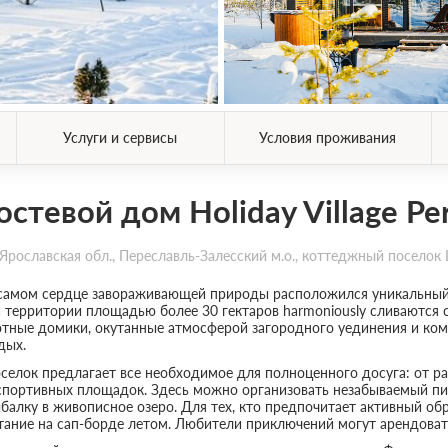
Услуги и сервисы
Условия проживания
остевой дом Holiday Village Per
Ярославская обл., Переславль-Залесский м.о., коттеджный поселок Ц
самом сердце завораживающей природы расположился уникальный пос
 территории площадью более 30 гектаров harmoniously сливаются 
тные домики, окутанные атмосферой загородного уединения и ком
дых.
селок предлагает все необходимое для полноценного досуга: от р
спортивных площадок. Здесь можно организовать незабываемый пик
балку в живописное озеро. Для тех, кто предпочитает активный о
тание на сап-борде летом. Любители приключений могут арендоват