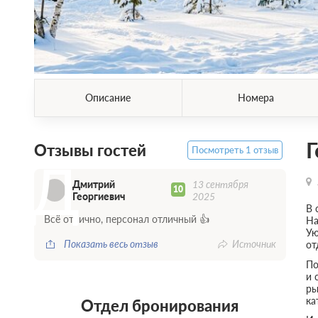
Описание
Номера
Г
Отзывы гостей
Посмотреть 1 отзыв
Д
Дмитрий
13 сентября
10
Георгиевич
2025
В 
Всё отлично, персонал отличный 👍
На
Ую
Показать весь отзыв
Источник
от
По
и 
ры
ка
Отдел бронирования