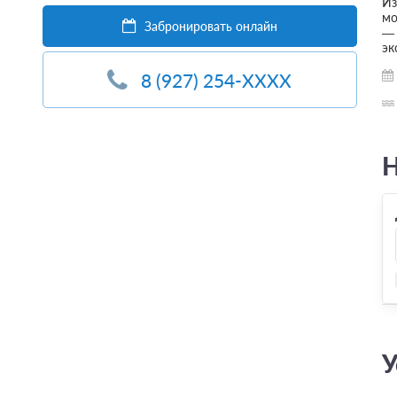
Из
мо
Забронировать онлайн
— 
эк
8 (927) 254-XXXX
Н