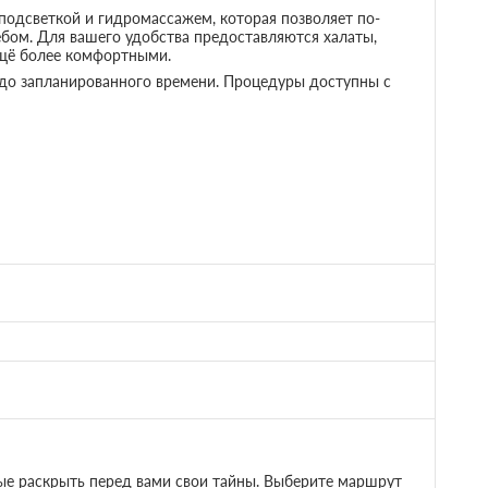
астером.Также на территории пруд с рыбалкой, детская
оле.
ти
Одна диван-кровать
Телевизор
Wi-Fi
-система
Недостаточно мест
Забронировать
; При отмене
Сменить кол-во гостей
:00
словиях -1
Подробнее
ой формы, элементы отделки фасада и террасы
стены-окна, круглые иллюминаторы, плавные линии стен
дсветка и многое другое не оставят вас равнодушными в
можно в подогреваемой купели с подсветкой и
рии нашей деревне можно арендовать баню, либо заказать
 на территории пруд с рыбалкой, детская площадка,