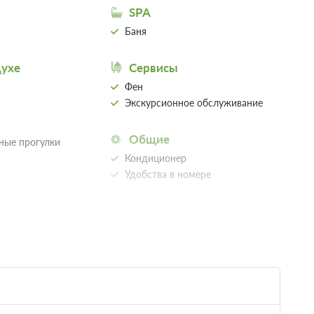
дные процедуры можно в подогреваемой купели с
а).На территории нашей деревне можно арендовать баню,
астером. Также на территории пруд с рыбалкой, детская
оле.
Одна диван-кровать
Телевизор
Wi-Fi
-система
Недостаточно мест
Забронировать
; При отмене
Сменить кол-во гостей
:00
словиях -1
упелью
Подробнее
 с террасой и панорамным окном-стеной. В доме:
ым столом и оборудованной кухней, две отдельных
нять водные процедуры можно в подогреваемой купели с
а).На территории нашей деревне можно арендовать баню,