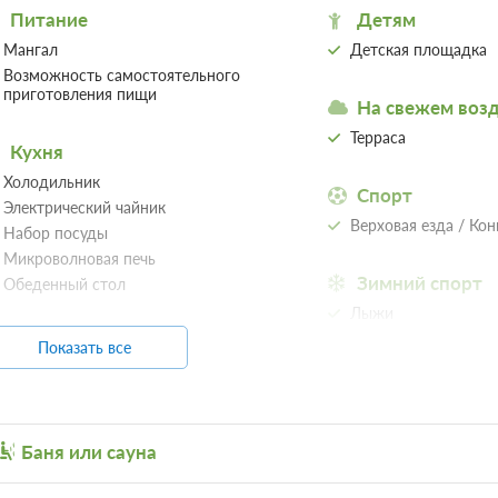
спальню, гостиную и кухню.Принять во
подсветкой и гидромассажем (доп. плат
либо заказать программу парения с парм
площадка, костровая зона, футбольное п
12 фото
2
38м
Одна двуспальная кровать
Ванная комната в номере
Сплит
4 гостя
Моментальное подтверждение
Стандартный тариф на 1 день, Без питания
Бесплатная отмена до 12 августа 2026 23:59
оплата не возвращается с 13 августа 2026 00
Требуется внесение 50% предоплаты на у
руб сейчас и 0 руб до 10.08.2026, 15:00
Модом с двумя спальнями и к
Одноэтажный компактный модульный дом
гостиная с диваном-кроватью, журнальн
спальни с двуспальными кроватями.При
подсветкой и гидромассажем (доп. плат