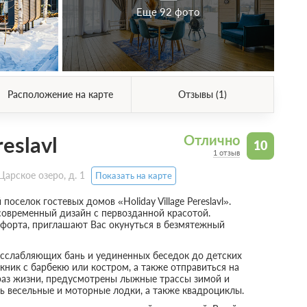
Еще 92 фото
Расположение на карте
Отзывы (1)
eslavl
Отлично
10
1 отзыв
арское озеро, д. 1
Показать на карте
елок гостевых домов «Holiday Village Pereslavl».
современный дизайн с первозданной красотой.
форта, приглашают Вас окунуться в безмятежный
асслабляющих бань и уединенных беседок до детских
ник с барбекю или костром, а также отправиться на
браз жизни, предусмотрены лыжные трассы зимой и
ь весельные и моторные лодки, а также квадроциклы.