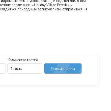
гидромассажем и успокаивающей подсветкой. В ней
ние релаксации. «Holiday Village Pereslavl»
сладиться природным великолепием, отправиться на
Количество гостей
1 гость
Показать цены
пелью
Подробнее
во всю стену. Продуманная эргономичная планировка
пар и семей с маленьким ребенком. Внутреннее
стиную и кухню. Внутреннее пространство разделено на