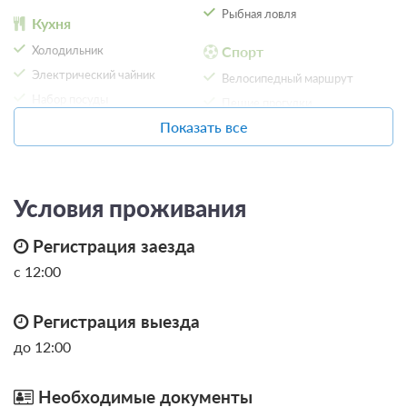
Рыбная ловля
Кухня
Холодильник
Спорт
5 фото
Электрический чайник
Велосипедный маршрут
Шале (Апартаменты)
Подробнее
Набор посуды
Пешие прогулки
2
60м
Телевизор
Микроволновая печь
Показать все
Ванная комната в номере
Пляжный отдых
Плита
Общая ванная комната
Пляж
Обеденный стол
Кухонные принадлежности
Условия проживания
Сервисы
Проживание без питания
Экскурсионное
Парковка
4 800
Регистрация заезда
обслуживание
Автостоянка / Парковка
Курение на всей территории
ЗА НОЧЬ ДЛЯ 1 ГОСТЯ
с 12:00
запрещено
Детям
Местоположение
Регистрация выезда
Детская площадка
Вид на сад
до 12:00
Необходимые документы