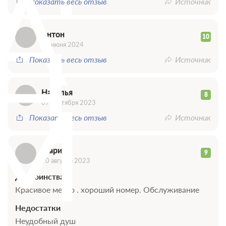
А
Показать весь отзыв
Источник
Н
Антон
10
07 июня 2024
Показать весь отзыв
Источник
М
Наталья
8
07 сентября 2023
Показать весь отзыв
Источник
Марина
9
10 августа 2023
Достоинства
Красивое место . хороший номер. Обслуживание
Недостатки
Неудобный душ