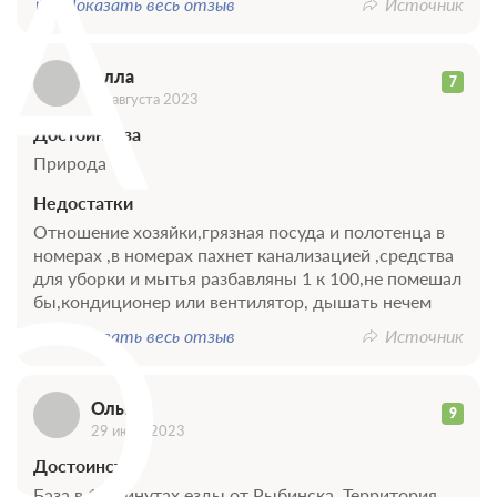
А
Показать весь отзыв
Источник
Алла
7
06 августа 2023
Достоинства
Природа
Недостатки
Отношение хозяйки,грязная посуда и полотенца в
номерах ,в номерах пахнет канализацией ,средства
О
для уборки и мытья разбавляны 1 к 100,не помешал
бы,кондиционер или вентилятор, дышать нечем
Показать весь отзыв
Источник
Ольга
9
29 июля 2023
Достоинства
База в 15 минутах езды от Рыбинска. Территория