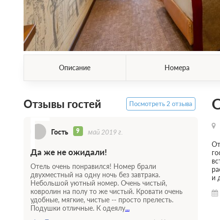
Описание
Номера
О
Отзывы гостей
Посмотреть 2 отзыва
Г
9
Гость
май 2019 г.
От
Да же не ожидали!
го
вс
Отель очень понравился! Номер брали
ра
двухместный на одну ночь без завтрака.
и 
Небольшой уютный номер. Очень чистый,
ковролин на полу то же чистый. Кровати очень
удобные, мягкие, чистые -- просто прелесть.
Подушки отличные. К одеялу
...