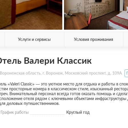
Услуги и сервисы
Условия проживания
тель Валери Классик
Воронежская область, г. Воронеж, Московский проспект, д. 109А
ель «Valeri Classic» — это уютное место для отдыха и работы в с
стям просторные номера в классическом стиле, изысканный рестор
треч. Внимательный персонал всегда готов оказать помощь и сде
сположение отеля рядом с ключевыми объектами инфраструктуры д
для деловых путешественников.
График работы
Круглый год