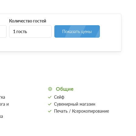
Количество гостей
1 гость
Показать цены
Общие
тка
Сейф
га и
Сувенирный магазин
Печать / Ксерокопирование
ка