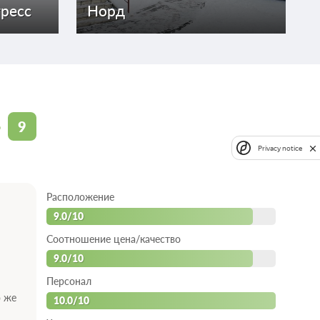
гресс
Норд
9
о
Privacy notice
Расположение
9.0/10
Соотношение цена/качество
9.0/10
Персонал
о же
10.0/10