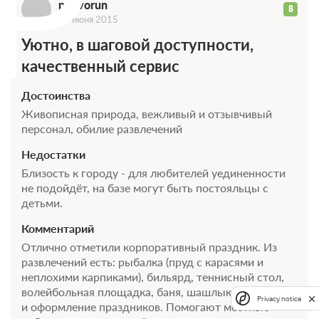
P
pgovorun
8
10 июня 2015
Уютно, в шаговой доступности,
качественный сервис
Достоинства
Живописная природа, вежливый и отзывчивый
персонал, обилие развлечений
Недостатки
Близость к городу - для любителей уединенности
не подойдёт, на базе могут быть постояльцы с
детьми.
Комментарий
Отлично отметили корпоративный праздник. Из
развлечений есть: рыбалка (пруд с карасями и
неплохими карпиками), бильярд, теннисный стол,
волейбольная площадка, баня, шашлыки. Анимация
Privacy notice
и оформление праздников. Помогают местные