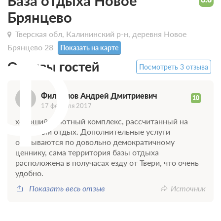
База отдыха Новое
Брянцево
Ф
Тверская обл, Калининский р-н, деревня Новое
Брянцево 28
Показать на карте
Отзывы гостей
Посмотреть 3 отзыва
Филиппов Андрей Дмитриевич
10
17 февраля 2017
хороший и уютный комплекс, рассчитанный на
семейный отдых. Дополнительные услуги
оказываются по довольно демократичному
ценнику, сама территория базы отдыха
расположена в получасах езду от Твери, что очень
удобно.
Показать весь отзыв
Источник