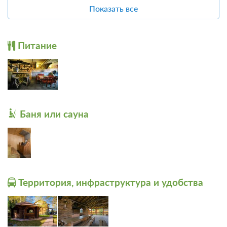
Прокат
Проживание без питания
Показать все
Баня
Квадроциклы
25 000
ЗА НОЧЬ ДЛЯ 1 ГОСТЯ
Питание
Баня или сауна
Территория, инфраструктура и удобства