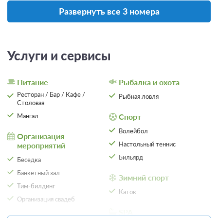
Развернуть все 3 номера
Услуги и сервисы
Питание
Рыбалка и охота
Ресторан / Бар / Кафе /
Рыбная ловля
Столовая
Мангал
Спорт
Волейбол
Организация
Настольный теннис
мероприятий
4 фото
Бильярд
Беседка
Коттедж №1
Подробнее
Банкетный зал
Зимний спорт
Одна двуспальная кровать
Телевизор
Тим-билдинг
Каток
Ванная комната в номере
Организация свадеб
SPA