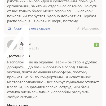
работники - много идей и существенная помощь в
организации, за что им отдельное спасибо. По сути
от вас только более-менее оформленный список
И
пожеланий требуется. Удобно добираться. Турбаза
расположена на окраине Твери, поэтому...
Показать весь отзыв
Источник
Ирина
9
01 июня 2015
Достоинства
Расположение на окраине Твери – быстро и удобно
добираться до базы и обратно в город. Очень
уютная, почти домашняя атмосфера, поэтому
проживание было комфортным. Замечательное
месторасположение – всё вокруг буквально утопает
в зелени, Понравился сервис: сотрудники базы
отдыха очень вежливые и способны разрулить
любую ситуацию.
Недостатки