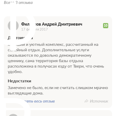
Ф
Всего 3 отзыва
Филиппов Андрей Дмитриевич
10
17 февраля 2017
Достоинства
хороший и уютный комплекс, рассчитанный на
семейный отдых. Дополнительные услуги
оказываются по довольно демократичному
ценнику, сама территория базы отдыха
расположена в получасах езду от Твери, что очень
удобно.
Недостатки
Замечено не было, если не считать слишком мрачно
выглядящие дома.
Показать весь отзыв
Источник