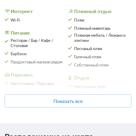
Проживание без питания
Интернет
Пляжный отдых
Wi-Fi
Пляж
1 500
Пляжный инвентарь
ЗА НОЧЬ ДЛЯ 1 ГОСТЯ
Питание
Пляжная мебель / Лежаки и
Ресторан / Бар / Кафе /
зонтики
Столовая
Песчаный пляж
Барбекю
Галечный пляж
Продуктовый магазин рядом
Собственный пляж
Парковка
Отдых
Автостоянка / Парковка
Настольные игры
Пазлы
Спорт
Показать все
Пляжный волейбол
SPA
Большой теннис
Сауна
Настольный теннис
4 фото
Общие
Велосипедный маршрут
Классический трехместный номер