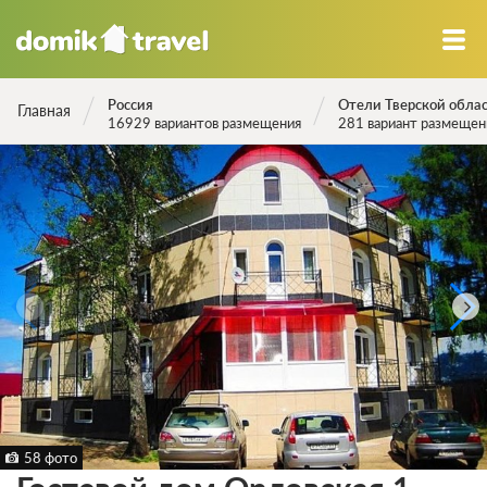
Россия
Отели Тверской обла
Главная
16929 вариантов размещения
281 вариант размещен
58 фото