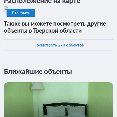
Расположение на карте
Пешие прогулки
Сувенирный магазин
Подробнее
Места для курения
2
Раскрыть
20м
Телевизор
Ванная комната в номере
Также вы можете посмотреть другие
Общая ванная комната
объекты в Тверской области
Проживание без питания
Посмотреть 278 объектов
2 000
ЗА НОЧЬ ДЛЯ 1 ГОСТЯ
Ближайшие объекты