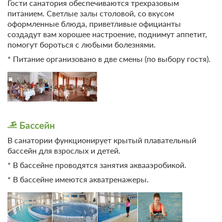
Гости санатория обеспечиваются трехразовым
Прачечная / химчистка
питанием. Светлые залы столовой, со вкусом
Автостоянка / Парковка
Экскурсионное
оформленные блюда, приветливые официанты
обслуживание
создадут вам хорошее настроение, поднимут аппетит,
Детям
Курение на всей территории
помогут бороться с любыми болезнями.
Детская площадка
запрещено
* Питание организовано в две смены (по выбору гостя).
Предоставление утюга и
Детский бассейн
гладильной доски
Игровая комната
Медицинская аптечка
Общий лаундж с
Спорт
телевизором
Футбол
Другое
Бассейн
Волейбол
Не допускается размещение
Баскетбол
В санатории функционирует крытый плавательный
с домашними животными
бассейн для взрослых и детей.
Большой теннис
* В бассейне проводятся занятия аквааэробикой.
Климат
Пешие прогулки
* В бассейне имеются акватренажеры.
Тренажерный зал
Лесной зоны
Спортивный зал
Лесостепной зоны
Бильярд
Спортивно-