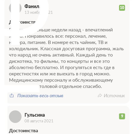
Ф
Фаниль
10
13 ноября 2021
Достоинства
Вернулись меньше недели назад - впечатлений
много. Понравилось все: персонал, лечение,
номера, питание. В номере есть чайник, ТВ и
холодильник. Классная досуговая программа, жаль
что народ не очень активный. Каждый день то
дискотека, то фильмы, то концерты и все это
Г
абсолютно бесплатно. И прогуляться есть где в
окрестностях или же выехать в город можно.
Медицинскому персоналу и обслуживающему
персоналу в столовой отдельное спасибо.
Показать весь отзыв
Источник
Гульсина
9
08 августа 2021
Достоинства