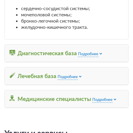
сердечно-сосудистой системы;
мочеполовой системы;
бронхо-легочной системы;
желудочно-кишечного тракта.
5 фото
Джуниор Сюит
Подробнее
Диагностическая база
Подробнее
Две односпальных кровати
Телевизор
Ванная комната в номере
Сплит-система
Лечебная база
Подробнее
Санаторно-курортное лечение
Подробнее
В стоимость входит:
Медицинские специалисты
лечение, трехразовое питание, бассейн
Подробнее
Забронировать
Санаторно-курортное лечение
Подробнее