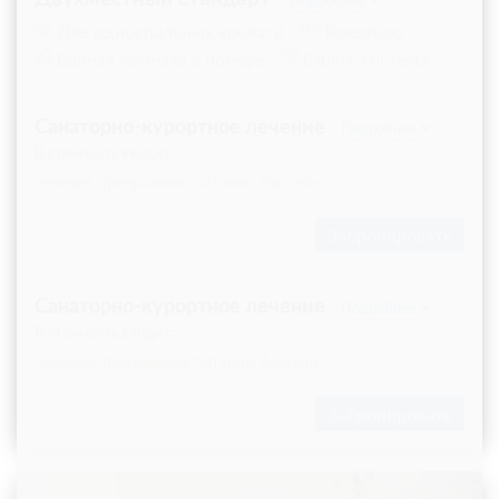
Две односпальных кровати
Телевизор
Ванная комната в номере
Сплит-система
Санаторно-курортное лечение
Подробнее
В стоимость входит:
лечение, трехразовое питание, бассейн
Забронировать
Санаторно-курортное лечение
Подробнее
В стоимость входит:
лечение, трехразовое питание, бассейн
Забронировать