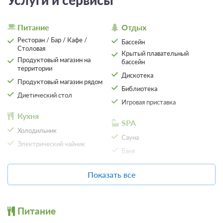
Услуги и сервисы
В стоимость входит:
лечение, трехразовое питание, бассейн
Питание
Отдых
Ресторан / Бар / Кафе /
Бассейн
Забронировать
Столовая
Крытый плавательный
Продуктовый магазин на
бассейн
территории
Дискотека
Продуктовый магазин рядом
Библиотека
Диетический стол
Игровая приставка
Кухня
SPA
Холодильник
Сауна
Электрический чайник
Баня
Организация
Хаммам
мероприятий
Показать все
Массаж
Беседка
Сервисы
Конференц-зал
Питание
Парикмахерская / Салон
красоты
Парковка