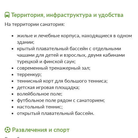
оздоровительные
Зимний спорт
услуги
Лыжи
Территория, инфраструктура и удобства
ЛФК, лечебная гимнастика
На территории санатория:
Аквааэробика
жилые и лечебные корпуса, находящиеся в одном
здании;
крытый плавательный бассейн с отдельными
чашами для детей и взрослых, двумя кабинами
турецкой и финской саун;
современный тренажерный зал;
терренкур;
теннисный корт для большого тенниса;
детская игровая площадка;
волейбольное поле;
футбольное поле рядом с санаторием;
настольный теннис;
открытый плавательный бассейн.
Развлечения и спорт