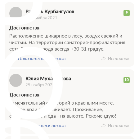
Р
Рамиль Курбангулов
9
22 декабря 2021
Ю
Достоинства
Расположение шикарное в лесу, воздух свежий и
чистый. На территории санатория-профилактория
есть бассейн , вода всегда +30-31 градус.
Показать весь отзыв
Источник
Юлия Мухатдисова
10
25 ноября 2021
Достоинства
Замечательный санаторий в красными месте,
лесной край завораживает. Проживание,
обслуживание и еда - на высоте. Рекомендую!
Показать весь отзыв
Источник