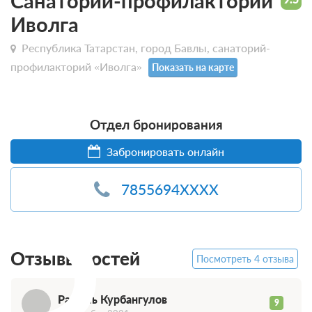
Санаторий-профилакторий
Иволга
Республика Татарстан, город Бавлы, санаторий-
профилакторий «Иволга»
Показать на карте
Отдел бронирования
Забронировать онлайн
Р
7855694XXXX
Отзывы гостей
Посмотреть 4 отзыва
Рамиль Курбангулов
9