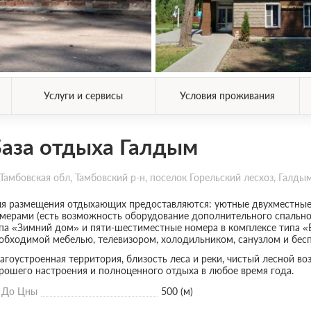
Услуги и сервисы
Условия проживания
аза отдыха Галдым
Тамбовская обл, Тамбовский р-н, поселок Горельский лесхоз, Галды
я размещения отдыхающих предоставляются: уютные двухместные
мерами (есть возможность оборудование дополнительного спальног
па «Зимний дом» и пяти-шестиместные номера в комплексе типа «
обходимой мебелью, телевизором, холодильником, санузлом и бес
агоустроенная территория, близость леса и реки, чистый лесной в
рошего настроения и полноценного отдыха в любое время года.
До Цны
500 (м)