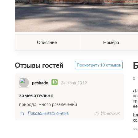
Описание
Номера
Б
Отзывы гостей
Посмотреть 10 отзывов
10
peskado
24 июня 2019
Дл
замечательно
но
ти
природа, много развлечений
не
Показать весь отзыв
Источник
Бл
хо