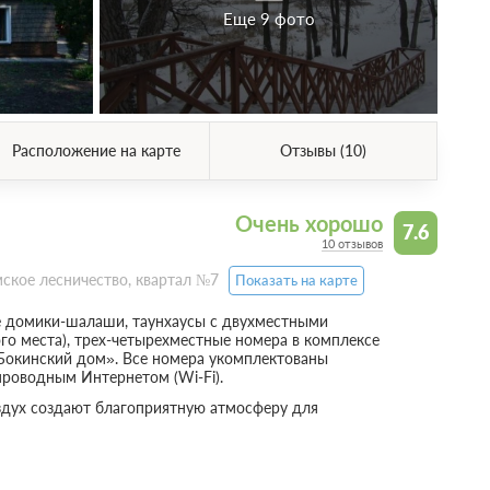
Еще 9 фото
Расположение на карте
Отзывы (10)
Очень хорошо
7.6
10 отзывов
мское лесничество, квартал №7
Показать на карте
 домики-шалаши, таунхаусы с двухместными
о места), трех-четырехместные номера в комплексе
Бокинский дом». Все номера укомплектованы
проводным Интернетом (Wi-Fi).
оздух создают благоприятную атмосферу для