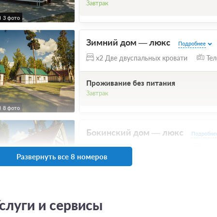
Завтрак
3 фото
Зимний дом — люкс
Подробнее
x2 Две двуспальных кровати
Тел
Проживание без питания
Завтрак
8 фото
Бокинский дом — люкс
Подробне
Две односпальных кровати
x2 Д
Развернуть все 8 номеров
Ванная комната в номере
Проживание без питания
Завтрак
7 фото
слуги и сервисы