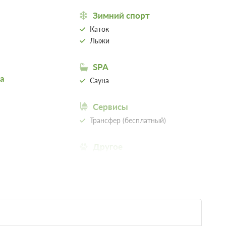
обнее
Зимний спорт
евизор
Ванная комната в номере
Каток
Лыжи
10 200
SPA
а
ЗА НОЧЬ ДЛЯ 1 ГОСТЯ
Сауна
Сервисы
нее
Трансфер (бесплатный)
евизор
Ванная комната в номере
Другое
Допускается размещение с
13 200
домашними животными
ЗА НОЧЬ ДЛЯ 1 ГОСТЯ