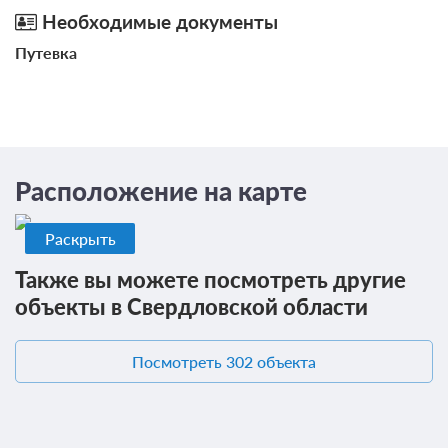
после 16 августа 2026 00:00 оплата не возвращается
Необходимые документы
Требуется внесение 50% предоплаты на условиях 350
Путевка
руб сейчас и 3150 руб до 13.08.2026, 16:00
7 000
Забронировать
Еще 1 тариф
Расположение на карте
всего 4 предложения
Раскрыть
Также вы можете посмотреть другие
объекты в Свердловской области
Посмотреть 302 объекта