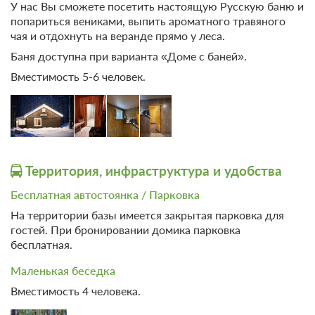
У нас Вы сможете посетить настоящую Русскую баню и
3-комнатный номер с санузлом, верандой и просторной
попариться вениками, выпить ароматного травяного
гостиной. Для двух пар — идеальный вариант: спальни
чая и отдохнуть на веранде прямо у леса.
изолированы и комфортный диван в общей комнате
Баня доступна при варианта «Доме с баней».
2
70м
x2 Две кровати King-size
Одна диван-кровать
Вместимость 5-6 человек.
x2 Два раскладных кресла
Телевизор
Wi-Fi
Ванная комната в номере
2 гостя
Моментальное подтверждение
Территория, инфраструктура и удобства
В стоимость входит:
Бесплатная автостоянка / Парковка
Стандартный тариф, Без питания
На территории базы имеется закрытая парковка для
Бесплатная отмена до 15 августа 2026 23:59; При отмене
гостей. При бронировании домика парковка
после 16 августа 2026 00:00 оплата не возвращается
бесплатная.
Требуется внесение 50% предоплаты на условиях 300
руб сейчас и 2700 руб до 13.08.2026, 16:00
Маленькая беседка
Вместимость 4 человека.
6 000
Забронировать