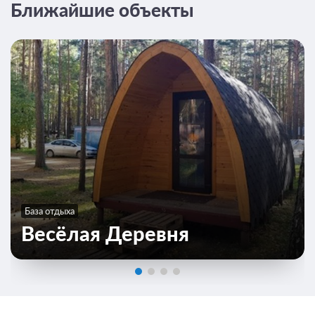
Ближайшие объекты
20 фото
Банкетный коттедж №4
Подробнее
5-комнатный номер с санузлом, изолированными спальнями и
просторной гостиной для шумного застолья. Отлично подойдёт
для большой компании друзей или семейного отдыха на
природе
2
150м
Две односпальных кровати
x3 Три кровати King-size
x2 Две диван-кровати
x5 Пять раскладных кресел
Телевизор
База отдыха
Wi-Fi
Ванная комната в номере
Весёлая Деревня
2 гостя
Моментальное подтверждение
В стоимость входит:
Стандартный тариф, Без питания