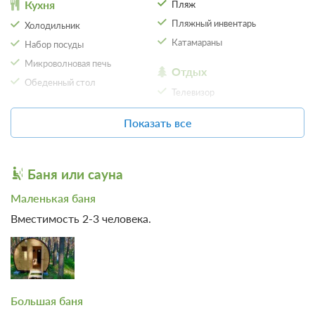
Кухня
Пляж
Пляжный инвентарь
Холодильник
Еще 1 тариф
Катамараны
Набор посуды
Микроволновая печь
всего 4 предложения
Отдых
Обеденный стол
Телевизор
Организация
SPA
Показать все
мероприятий
Баня
Беседка
Сервисы
Баня или сауна
Парковка
Фен
Бесплатная автостоянка /
Маленькая баня
Парковка
Вместимость 2-3 человека.
Местоположение
Панорамный вид
23 фото
Большая баня
БарнХаус №1 с панорамой
Подробнее