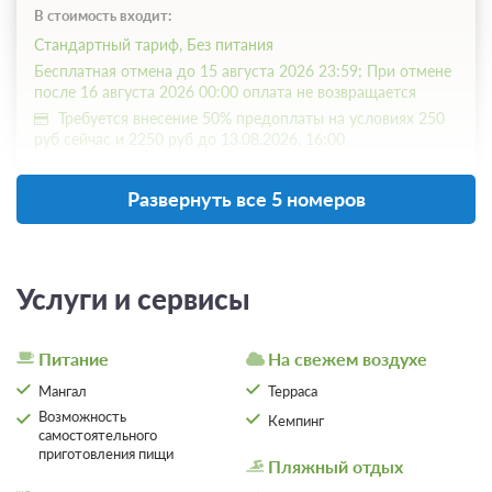
В стоимость входит:
Стандартный тариф, Без питания
Бесплатная отмена до 15 августа 2026 23:59; При отмене
после 16 августа 2026 00:00 оплата не возвращается
Требуется внесение 50% предоплаты на условиях 250
руб сейчас и 2250 руб до 13.08.2026, 16:00
5 000
Забронировать
Развернуть все 5 номеров
1 гость
Моментальное подтверждение
Услуги и сервисы
В стоимость входит:
Стандартный тариф, Без питания
Питание
На свежем воздухе
Бесплатная отмена до 15 августа 2026 23:59; При отмене
после 16 августа 2026 00:00 оплата не возвращается
Мангал
Терраса
Требуется внесение 50% предоплаты на условиях 250
Возможность
Кемпинг
руб сейчас и 2250 руб до 13.08.2026, 16:00
самостоятельного
приготовления пищи
Пляжный отдых
5 000
Забронировать