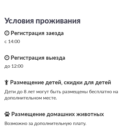
7 000
Забронировать
Условия проживания
2 гостя
Моментальное подтверждение
Регистрация заезда
В стоимость входит:
с 14:00
Стандартный тариф, Без питания
Бесплатная отмена до 15 августа 2026 23:59; При отмене
Регистрация выезда
после 16 августа 2026 00:00 оплата не возвращается
Требуется внесение 50% предоплаты на условиях 350
до 12:00
руб сейчас и 3150 руб до 13.08.2026, 16:00
Размещение детей, скидки для детей
7 000
Забронировать
Дети до 8 лет могут быть размещены бесплатно на
дополнительном месте.
1 гость
Моментальное подтверждение
Размещение домашних животных
В стоимость входит:
Возможно за дополнительную плату.
Стандартный тариф, Без питания
Бесплатная отмена до 15 августа 2026 23:59; При отмене