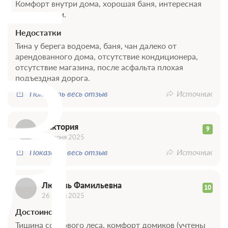
Комфорт внутри дома, хорошая баня, интересная
Моментальное подтверждение
идея с чаном.
В стоимость входит:
Стандартный тариф, Без питания
Недостатки
Бесплатная отмена до 15 августа 2026 23:59; При отмене
Тина у берега водоема, баня, чан далеко от
В
после 16 августа 2026 00:00 оплата не возвращается
арендованного дома, отсутствие кондиционера,
Требуется внесение 50% предоплаты на условиях -1
отсутствие магазина, после асфальта плохая
руб сейчас и 0 руб до 13.08.2026, 16:00
подъездная дорога.
Показать весь отзыв
Источник
Недостаточно мест
Забронировать
Л
Сменить кол-во гостей
Виктория
9
29 июня 2025
Показать весь отзыв
Источник
Любовь Фамильевна
10
26 июня 2025
Достоинства
Тишина соснового леса, комфорт домиков (учтены