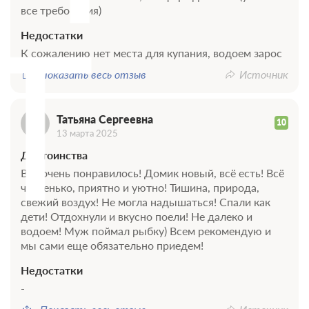
Т
все требования)
Недостатки
К сожалению нет места для купания, водоем зарос
Показать весь отзыв
Источник
Татьяна Сергеевна
10
13 марта 2025
Достоинства
Всё очень понравилось! Домик новый, всё есть! Всё
чистенько, приятно и уютно! Тишина, природа,
свежий воздух! Не могла надышаться! Спали как
дети! Отдохнули и вкусно поели! Не далеко и
водоем! Муж поймал рыбку) Всем рекомендую и
мы сами еще обязательно приедем!
Недостатки
-