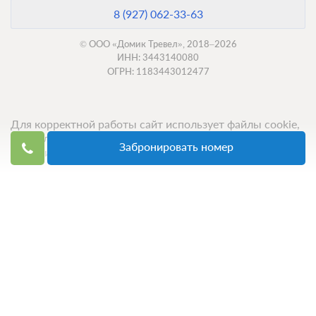
8 (927) 062-33-63
© ООО «Домик Тревел», 2018–2026
ИНН: 3443140080
ОГРН: 1183443012477
Для корректной работы сайт использует файлы cookie,
продолжение использования сервиса означает ваше
Забронировать номер
согласие с обработкой данных.
Топ 50 санаториев
Топ 50 баз отдыха
Компания