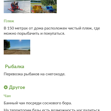
руб сейчас и 2700 руб до 13.08.2026, 16:00
6 000
Забронировать
Пляж
В 150 метрах от дома расположен чистый пляж, где
Еще 5 тарифов
можно порыбачить и покупаться.
всего 8 предложений
Рыбалка
Перевозка рыбаков на снегоходе.
Другое
Чан
Банный чан посреди соснового бора.
На территории базы есть возможность насладиться