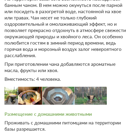
банным чаном. В нем можно окунуться после парной
13 фото
или посидеть в разогретой воде, настоянной на хвое
Дом «Amour House»
или травах. Чан несет не только глубокий
Подробнее
оздоровительный и омолаживающий эффект, но и
Двухэтажный просторный дом №5 «Amour House», создан для
позволяет прекрасно отдохнуть в атмосфере свежести
особенных моментов
окружающей природы и хвойного леса. Он особенно
2
125м
Одна кровать King-size
полюбится гостям в зимний период времени, ведь
x2 Две диван-кровати
горячая вода и морозный воздух залог невероятного
x2 Два раскладных кресла
Телевизор
расслабления.
Wi-Fi
Ванная комната в номере
При приготовлении чана добавляются ароматные
масла, фрукты или хвоя.
2 гостя
Вместимость: 4 человека.
Моментальное подтверждение
В стоимость входит:
Стандартный тариф, Без питания
Бесплатная отмена до 15 августа 2026 23:59; При отмене
после 16 августа 2026 00:00 оплата не возвращается
Размещение с домашними животными
Требуется внесение 50% предоплаты на условиях 350
Проживать с домашними питомцами на территории
руб сейчас и 3150 руб до 13.08.2026, 16:00
базы разрешается.