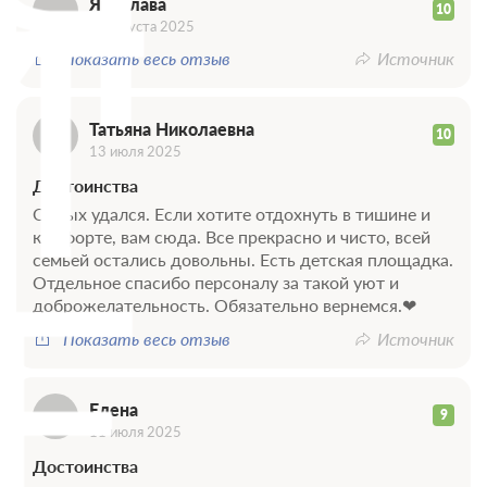
Я
Т
Ярослава
10
22 августа 2025
Показать весь отзыв
Источник
Татьяна Николаевна
10
13 июля 2025
Достоинства
23 фото
Отдых удался. Если хотите отдохнуть в тишине и
БарнХаус №2 с панорамой
Подробнее
комфорте, вам сюда. Все прекрасно и чисто, всей
Е
семьей остались довольны. Есть детская площадка.
3-комнатный номер с санузлом, верандой и просторной
гостиной. Отлично подойдёт для большой компании друзей или
Отдельное спасибо персоналу за такой уют и
семейного отдыха на природе
доброжелательность. Обязательно вернемся.❤
2
70м
x2 Две кровати King-size
Показать весь отзыв
Источник
Одна диван-кровать
x2 Два раскладных кресла
Телевизор
Wi-Fi
Ванная комната в номере
Елена
9
11 июля 2025
Достоинства
6 гостей