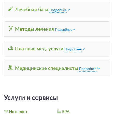
Органы зрения
Лечебная база
Подробнее
Методы лечения
Подробнее
Платные мед. услуги
Подробнее
2 фото
Медицинские специалисты
Подробнее
Место в двухместном номере
Подробнее
2
25м
Номер с подселением
Две односпальных кровати
Телевизор
Ванная комната в номере
Сплит-система
Услуги и сервисы
Санаторно-курортное лечение
Интернет
SPA
Подробнее