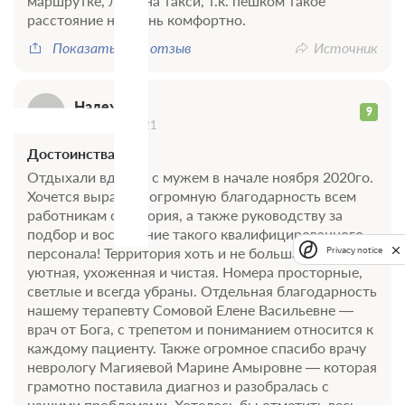
Н
маршрутке, либо на такси, т.к. пешком такое
расстояние не очень комфортно.
Показать весь отзыв
Источник
Надежда
9
11 января 2021
Достоинства
Отдыхали вдвоем с мужем в начале ноября 2020го.
Хочется выразить огромную благодарность всем
работникам санатория, а также руководству за
подбор и воспитание такого квалифицированного
персонала! Территория хоть и не большая, но очень
Privacy notice
уютная, ухоженная и чистая. Номера просторные,
светлые и всегда убраны. Отдельная благодарность
нашему терапевту Сомовой Елене Васильевне —
врач от Бога, с трепетом и пониманием относится к
каждому пациенту. Также огромное спасибо врачу
неврологу Магияевой Марине Амыровне — которая
грамотно поставила диагноз и разобралась с
нашими проблемами. Хотелось бы отметить весь