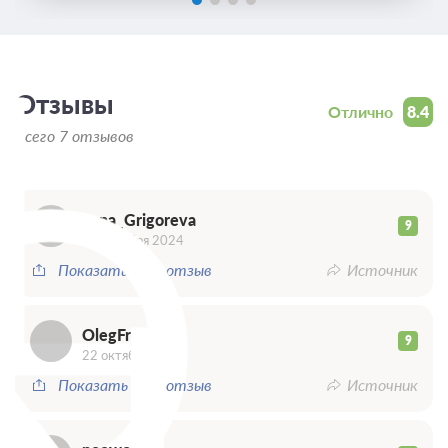
L
Отзывы
Отлично
8.4
O
Всего 7 отзывов
Lena_Grigoreva
9
22 октября 2024
Показать весь отзыв
Источник
OlegFrolin
9
22 октября 2024
Показать весь отзыв
Источник