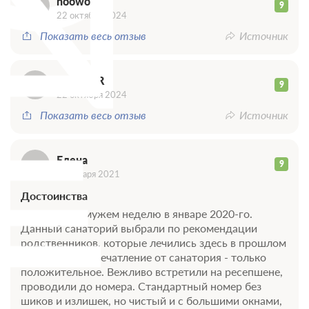
N
_
noowords
9
Е
22 октября 2024
Показать весь отзыв
Источник
_R3302IR
9
22 октября 2024
Показать весь отзыв
Источник
Елена
9
11 января 2021
Достоинства
Отдыхали с мужем неделю в январе 2020-го.
Данный санаторий выбрали по рекомендации
родственников, которые лечились здесь в прошлом
году. Первое впечатление от санатория - только
положительное. Вежливо встретили на ресепшене,
проводили до номера. Стандартный номер без
шиков и излишек, но чистый и с большими окнами,