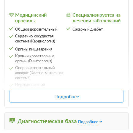
Медицинский
Специализируется на
Оздоровительная путевка
Подробнее
профиль
лечении заболеваний
В стоимость входит:
Общеоздоровительный
Сахарный диабет
трехразовое питание по заказному меню
Сердечно-сосудистая
Требуется предоплата
система (Кардиология)
Органы пищеварения
5 500
Забронировать
Кровь и кроветворные
ЗА НОЧЬ ДЛЯ 1 ГОСТЯ
органы (Гематология)
Опорно-двигательный
аппарат (Костно-мышечная
Санаторно-курортное лечение
Подробнее
система)
В стоимость входит:
Нервная система
(Неврология)
лечение, трехразовое питание по заказному меню
Подробнее
Требуется предоплата
Гинекология
Почки и мочеполовая
7 000
система (Урология)
Забронировать
Ухо, горло, нос (ЛОР,
ЗА НОЧЬ ДЛЯ 1 ГОСТЯ
Диагностическая база
отоларингология)
Подробнее
Эндокринная система