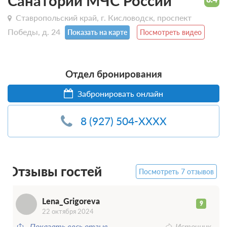
Санаторий МЧС России
Ставропольский край, г. Кисловодск, проспект
Победы, д. 24
Показать на карте
Посмотреть видео
Отдел бронирования
L
Забронировать онлайн
8 (927) 504-XXXX
Отзывы гостей
Посмотреть 7 отзывов
Lena_Grigoreva
9
22 октября 2024
Показать весь отзыв
Источник