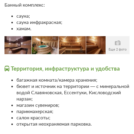
услуги
Банный комплекс:
Бассейн
Забронировать
Лечебно-профилактические
Крытый плавательный
сауна;
программы
бассейн
сауна инфракрасная;
ЛФК, лечебная гимнастика
Оздоровительная путевка
Настольные игры
Подробнее
хамам.
В стоимость входит:
Скандинавская ходьба
трехразовое питание по заказному меню
Лечение
Требуется предоплата
Еще 2 фото
Забронировать
Территория, инфраструктура и удобства
багажная комната/камера хранения;
бювет и источник на территории — с минеральной
водой Славяновская, Ессентуки, Кисловодский
нарзан;
магазин сувениров;
парикмахерская;
салон красоты;
открытая неохраняемая парковка.