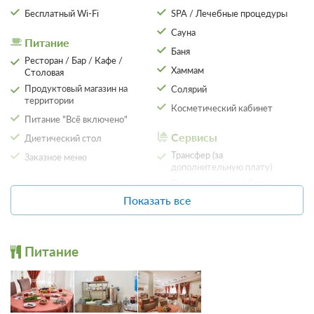
В стоимость входит:
Бесплатный Wi-Fi
SPA / Лечебные процедуры
лечение, трехразовое питание по заказному меню
Сауна
Питание
Требуется предоплата
Баня
Ресторан / Бар / Кафе /
Хаммам
Столовая
Забронировать
Продуктовый магазин на
Солярий
территории
Косметический кабинет
Питание "Всё включено"
Оздоровительная путевка
Подробнее
Сервисы
Диетический стол
В стоимость входит:
Трансфер (за
трехразовое питание по заказному меню
Заказное меню
дополнительную плату)
Требуется предоплата
Парикмахерская / Салон
Организация
красоты
мероприятий
Показать все
Забронировать
Прачечная / химчистка
Банкетный зал
Экскурсионное
Конференц-зал
обслуживание
Питание
Курение на всей территории
Парковка
запрещено
Автостоянка / Парковка
Медицинская аптечка
Круглосуточная регистрация