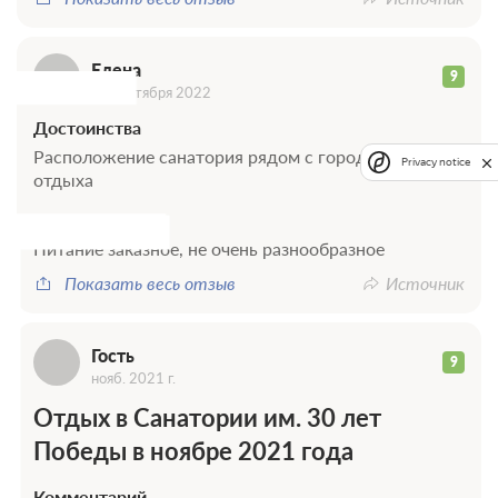
Е
Елена
9
06 сентября 2022
Г
Достоинства
Расположение санатория рядом с городской зоной
Privacy notice
отдыха
Недостатки
Питание заказное, не очень разнообразное
Показать весь отзыв
Источник
Гость
9
нояб. 2021 г.
Отдых в Санатории им. 30 лет
Победы в ноябре 2021 года
Комментарий