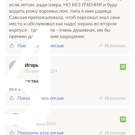
И
если летом, ради озера, НО БЕЗ ЛЧЕНИЯ и буду
ходить рожу коромыслом, типа к ним царица
Савская препожаловала, чтоб персонал знал свое
место и обслуживал как надо! охрана во втором
корпусе - где я жила - очень душевная, им бы
премию дать. двоякие ощущения.
Показать весь отзыв
Источник
З
Игорь
10
02 сентября 2024
Достоинства
Всё в целом.
Показать весь отзыв
Источник
Зайнудин
10
11 февраля 2024
Показать весь отзыв
Источник