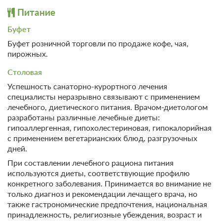
Набор посуды
Запирающиеся шкафчики
Питание
Организация
Общие
Буфет
мероприятий
Кондиционер
Буфет розничной торговли по продаже кофе, чая,
Корпоративный отдых
пирожных.
Сейф
Парковка
Сувенирный магазин
Столовая
Банкомат
Автостоянка / Парковка
Успешность санаторно-курортного лечения
Удобства в номере
специалисты неразрывно связывают с применением
Детям
лечебного, диетического питания. Врачом-диетологом
Другое
Детский массаж
разработаны различные лечебные диеты:
Не допускается размещение
гипоаллергенная, гипохолестериновая, гипокалорийная
с домашними животными
Спорт
с применением вегетарианских блюд, разгрузочных
дней.
Настольный теннис
Спортивно-
При составлении лечебного рациона питания
Бильярд
оздоровительные
используются диеты, соответствующие профилю
услуги
конкретного заболевания. Принимается во внимание не
Отдых
ЛФК, лечебная гимнастика
только диагноз и рекомендации лечащего врача, но
Бассейн
также гастрономические предпочтения, национальная
Крытый плавательный
принадлежность, религиозные убеждения, возраст и
бассейн