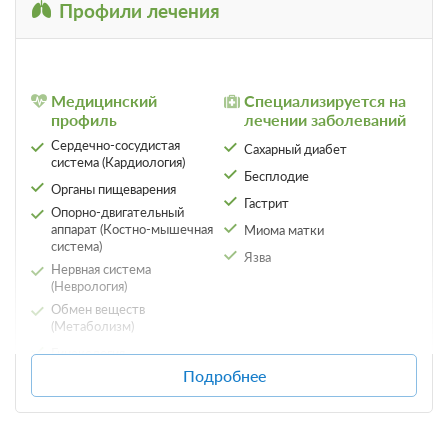
Профили лечения
Медицинский
Специализируется на
профиль
лечении заболеваний
Сердечно-сосудистая
Сахарный диабет
система (Кардиология)
Бесплодие
Органы пищеварения
Гастрит
Опорно-двигательный
аппарат (Костно-мышечная
Миома матки
система)
Язва
Нервная система
(Неврология)
Обмен веществ
(Метаболизм)
Гинекология
Подробнее
Почки и мочеполовая
система (Урология)
Ухо, горло, нос (ЛОР,
отоларингология)