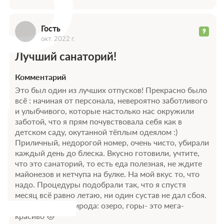
Г
Гость
9
окт. 2022 г.
Лучший санаторий!
Комментарий
Это был один из лучших отпусков! Прекрасно было
всё : начиная от персонала, невероятно заботливого
и улыбчивого, которые настолько нас окружили
заботой, что я прям почувствовала себя как в
детском саду, окутанной тёплым одеялом :)
Приличный, недорогой номер, очень чисто, убирали
каждый день до блеска. Вкусно готовили, учтите,
что это санаторий, то есть еда полезная, не ждите
майонезов и кетчупа на булке. На мой вкус то, что
надо. Процедуры подобрали так, что я спустя
месяц всё равно летаю, ни один сустав не дал сбоя.
Ну и конечно природа: озеро, горы- это мега-
красиво 😻