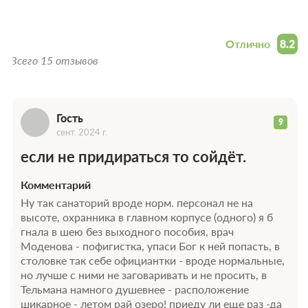
Г
Отзывы
Отлично
8.2
Всего 15 отзывов
Гость
9
сент. 2024 г.
если не придираться то сойдёт.
Комментарий
Ну так санаторий вроде норм. персонал не на
высоте, охранника в главном корпусе (одного) я б
гнала в шею без выходного пособия, врач
Моденова - пофигистка, упаси Бог к ней попасть, в
столовке так себе официантки - вроде нормальные,
но лучше с ними не заговаривать и не просить, в
Тельмана намного душевнее - расположение
шикарное - летом рай озеро! приеду ли еще раз -да