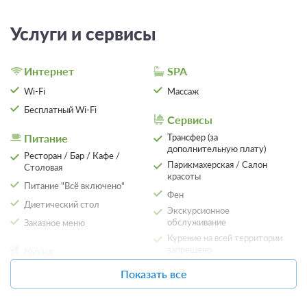
Эндокринная система
Услуги и сервисы
Интернет
SPA
Wi-Fi
Массаж
Бесплатный Wi-Fi
Сервисы
Питание
Трансфер (за
дополнительную плату)
Ресторан / Бар / Кафе /
Парикмахерская / Салон
Столовая
красоты
Питание "Всё включено"
Фен
Диетический стол
Экскурсионное
обслуживание
Заказное меню
Курение на всей территории
запрещено
Кухня
Предоставление утюга и
Холодильник
Показать все
гладильной доски
Электрический чайник
Круглосуточная регистрация