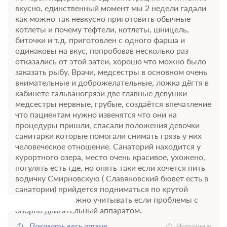
вкусно, единственный момент мы 2 недели гадали
как можно так невкусно приготовить обычные
котлеты и почему тефтели, котлеты, шницель,
биточки и т.д. приготовлен с одного фарша и
одинаковы на вкус, попробовав несколько раз
отказались от этой затеи, хорошо что можно было
заказать рыбу. Врачи, медсестры в основном очень
внимательные и доброжелательные, ложка дёгтя в
кабинете гальваногрязи две главные девушки
медсестры нервные, грубые, создаётся впечатление
что пациентам нужно извенятся что они на
процедуры пришли, спасали положения девочки
санитарки которые помогали снимать грязь у них
человеческое отношение. Санаторий находится у
курортного озера, место очень красивое, ухожено,
погулять есть где, но опять таки если хочется пить
водичку Смирновскую ( Славяновский бювет есть в
санатории) прийдется подниматься по крутой
лестнице это нужно учитывать если проблемы с
опорно двигательный аппаратом.
Показать весь отзыв
Источник