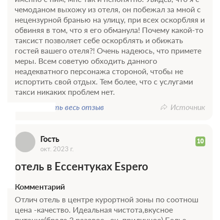
Забронировать
чемоданом выхожу из отеля, он побежал за мной с
ЗА НОЧЬ ДЛЯ 1 ГОСТЯ
нецензурной бранью на улицу, при всех оскорбляя и
обвиняя в том, что я его обманула! Почему какой-то
таксист позволяет себе оскорблять и обижать
гостей вашего отеля?! Очень надеюсь, что примете
меры. Всем советую обходить данного
неадекватного персонажа стороной, чтобы не
Г
испортить свой отдых. Тем более, что с услугами
такси никаких проблем нет.
Показать весь отзыв
Источник
Гость
10
окт. 2023 г.
4 фото
отель в Ессентуках Espero
Студио (Номер-студио "Комфорт")
Комментарий
Подробнее
Отлич отель в центре курортной зоны по соотнош
2
28м
Телевизор
цена -качество. Идеальная чистота,вкусное
Ванная комната в номере
питание(брала 3 разовое , оч. приличное).Белье