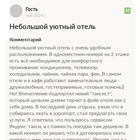
Г
Гость
10
май 2024 г.
Небольшой уютный отель
Комментарий
Небольшой уютный отель с очень удобным
расположением. В одноместном номере на 2 этаже
есть всё необходимое для комфортного
4 фото
проживания: кондиционер, телевизор,
Сьюит (Люкс)
холодильник, чайник, чайная пара, фен. В самом
Подробнее
отеле и в кафе работают замечательные люди -
2
25м
Телевизор
дружелюбные, гостеприимные, готовые помочь))
Ванная комната в номере
Но! Впечатление подпортил некий "таксист",
Общая ванная комната
Сплит-система
который целыми днями торчит в фойе отеля как у
себя дома. В последний день отдыха, узнав что я
собираюсь ехать в аэропорт, стал предлагать свои
Завтрак
услуги. Я ответила, что пользуюсь сервисом
Требуется предоплата
Яндекс-такси, и стоимость поездки там дешевле. В
какой момент он решил, что я договорилась ехать
от 3 700
именно с ним, мне так и непонятно. Увидев, что я с