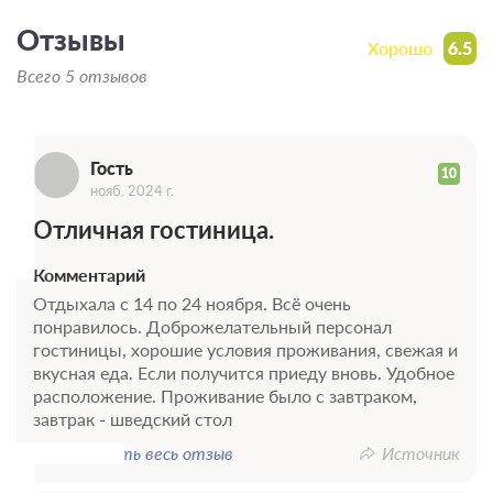
Г
Отзывы
Хорошо
6.5
Всего 5 отзывов
4 фото
Студио (Номер-студио)
Подробнее
2
22м
Телевизор
Гость
10
Ванная комната в номере
нояб. 2024 г.
Общая ванная комната
Сплит-система
Отличная гостиница.
Завтрак
Комментарий
Требуется предоплата
Отдыхала с 14 по 24 ноября. Всё очень
понравилось. Доброжелательный персонал
от 3 500
гостиницы, хорошие условия проживания, свежая и
Забронировать
ЗА НОЧЬ ДЛЯ 1 ГОСТЯ
вкусная еда. Если получится приеду вновь. Удобное
расположение. Проживание было с завтраком,
завтрак - шведский стол
Показать весь отзыв
Источник