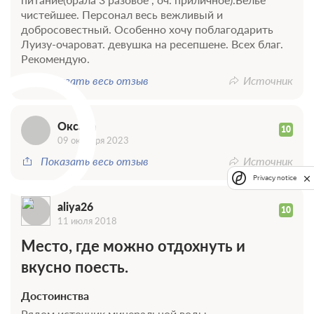
чистейшее. Персонал весь вежливый и
Общая ванная комната
Сплит-система
добросовестный. Особенно хочу поблагодарить
О
Луизу-очароват. девушка на ресепшене. Всех благ.
Завтрак
Рекомендую.
Требуется предоплата
Показать весь отзыв
Источник
от 4 000
Забронировать
ЗА НОЧЬ ДЛЯ 1 ГОСТЯ
Оксана
10
09 октября 2023
Показать весь отзыв
Источник
Privacy notice
aliya26
10
11 июля 2018
Место, где можно отдохнуть и
вкусно поесть.
Достоинства
Рядом источник минеральной воды