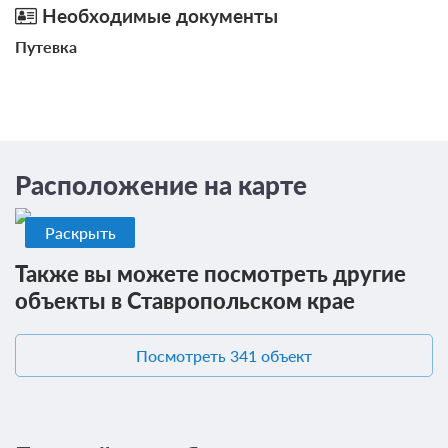
от 2 800
Терраса
Забронировать
Необходимые документы
Запирающиеся шкафчики
ЗА НОЧЬ ДЛЯ 1 ГОСТЯ
Путевка
Спорт
Боулинг
Велосипедный маршрут
Пешие прогулки
Расположение на карте
Раскрыть
Также вы можете посмотреть другие
объекты в Ставропольском крае
4 фото
Посмотреть 341 объект
Двухместный (Стандартный двухместный
номер с 2 отдельными кроватями)
Подробнее
2