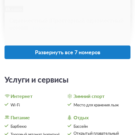
4 фото
Одноместный (Просторный одноместный
номер)
Подробнее
2
17м
Телевизор
Ванная комната в номере
Общая ванная комната
Сплит-система
Развернуть все 7 номеров
Завтрак
Требуется предоплата
Услуги и сервисы
от 2 100
Забронировать
Интернет
Зимний спорт
ЗА НОЧЬ ДЛЯ 1 ГОСТЯ
Wi-Fi
Место для хранения лыж
Питание
Отдых
Барбекю
Бассейн
Открытый плавательный
Торговый автомат (напитки)