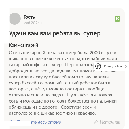
Г
4 фото
Двухместный
Подробнее
Гость
Уютный номер с двумя раздельными кроватями. Номер оснащен
10
май 2024 г.
всем необходимым для комфортного проживания. В ванной
комнате - душ, туалет, душевые и косметические
Удачи вам вам ребята вы супер
принадлежности. В номере мансардное окно( в потолке).
2
24м
Телевизор
Wi-Fi
Комментарий
Сплит-система
Отель шикарный цена за номер была 2000 в сутки
шикарно в номере все есть что надо и чайник дали
2 гостя
сахар чай кофе все супер . Персонал класс девочки
Privacy notice
Моментальное подтверждение
добродушные всегда подскажут помогут . Ещё мы
посетили их сауну с бассейном это вау парилка
В стоимость входит:
супер бассейн огромный теплый ребенок был в
Выгодный тариф, Без питания
восторге , ещё тут можно постирать вообще
Бесплатная отмена до 19 августа 2026 23:59; При отмене
отлично и ещё и погладят . Ну а кафе там повара
оплата не возвращается с 20 августа 2026 00:00
хоть и молодые но готовят божественно пальчики
Требуется внесение 100% предоплаты на условиях 10%
оближешь и не дорого . Советуем всем и
сейчас и 90% до 17.08.2026, 14:00
расположение шикарное тихо и красиво.
Недостаточно мест
Показать весь отзыв
Источник
Забронировать
Сменить кол-во гостей