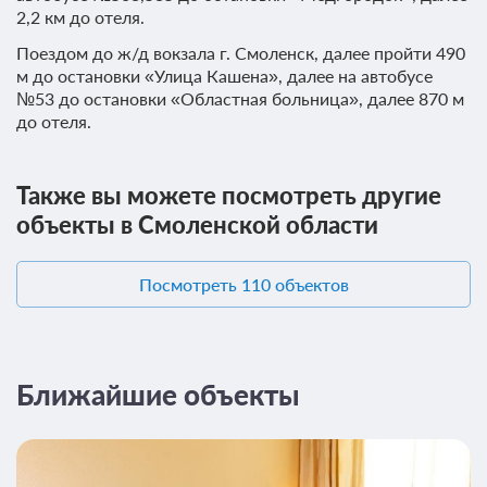
2,2 км до отеля.
Поездом до ж/д вокзала г. Смоленск, далее пройти 490
м до остановки «Улица Кашена», далее на автобусе
№53 до остановки «Областная больница», далее 870 м
до отеля.
5 фото
Стандарт
Подробнее
Также вы можете посмотреть другие
Стандартный номер расположен на мансардном этаже подходит
объекты в Смоленской области
как для одноместного, так и двухместного размещения. Для
удобства номер оснащён всем необходимым: рабочий стол,
телефон, Wi-fi, шкаф для одежды. В ванной комнате - душ,
туалет, душевые и косметические принадлежности.
Посмотреть 110 объектов
2
19м
Телевизор
Wi-Fi
Сплит-система
Ближайшие объекты
2 гостя
Моментальное подтверждение
В стоимость входит:
Выгодный тариф, Без питания