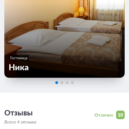
Бесплатная отмена до 19 августа 2026 23:59; При отмене
оплата не возвращается с 20 августа 2026 00:00
Требуется внесение 100% предоплаты на условиях 10%
сейчас и 90% до 17.08.2026, 14:00
Недостаточно мест
Забронировать
Сменить кол-во гостей
Гостиница
Ника
Отзывы
Отлично
10
Всего 4 отзыва