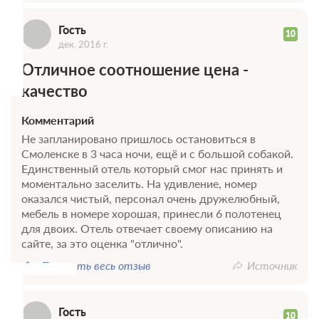
Г
Гость
10
дек. 2016 г.
Отличное соотношение цена -
качество
Комментарий
Не запланировано пришлось остановиться в
Смоленске в 3 часа ночи, ещё и с большой собакой.
Единственный отель который смог нас принять и
моментально заселить. На удивление, номер
оказался чистый, персонал очень дружелюбный,
мебель в номере хорошая, принесли 6 полотенец
Г
для двоих. Отель отвечает своему описанию на
сайте, за это оценка "отлично".
Показать весь отзыв
Источник
Гость
10