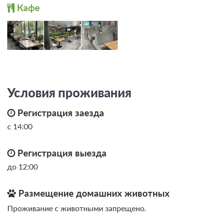
Кафе
Условия проживания
Регистрация заезда
7 фото
с 14:00
Делюкс
Подробнее
Регистрация выезда
Номер Делюкс также подходит как для одноместного, так и
двухместного размещения. Для удобства номер оснащён всем
до 12:00
необходимым: рабочий стол, телефон, Wi-fi, шкаф для одежды.
В ванной комнате - душ, туалет, душевые и косметические
принадлежности.
Размещение домашних животных
2
30м
Телевизор
Wi-Fi
Проживание с животными запрещено.
Сплит-система