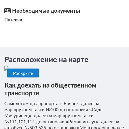
Необходимые документы
2 гостя
Моментальное подтверждение
Путевка
В стоимость входит:
Выгодный тариф, Без питания
Бесплатная отмена до 19 августа 2026 23:59; При отмене
оплата не возвращается с 20 августа 2026 00:00
Требуется внесение 100% предоплаты на условиях 10%
Расположение на карте
сейчас и 90% до 17.08.2026, 14:00
Недостаточно мест
Забронировать
Раскрыть
Сменить кол-во гостей
Как доехать на общественном
транспорте
Самолетом до аэропорта г. Брянск, далее на
маршрутном такси №100 до остановки «Сады
Мичуринец», далее на маршрутном такси
№111,101,114 до остановки «Рамашин луг», далее на
автобусе №503,535 до остановки «Медгородок», далее