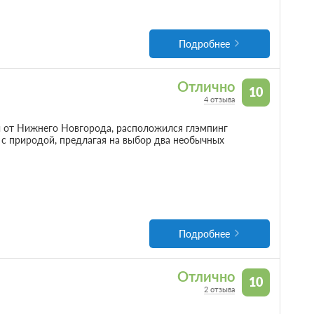
Подробнее
Отлично
10
4 отзыва
ды от Нижнего Новгорода, расположился глэмпинг
 с природой, предлагая на выбор два необычных
Подробнее
Отлично
10
2 отзыва