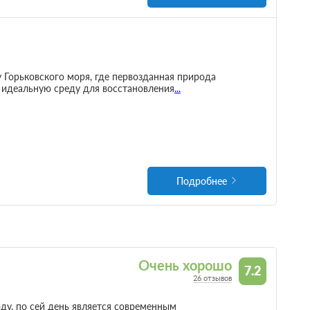
 Горьковского моря, где первозданная природа
 идеальную среду для восстановления
...
Подробнее
Очень хорошо
7.2
26 отзывов
ду, по сей день является современным