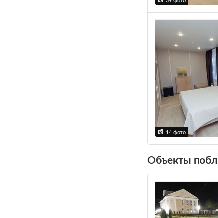
39 фото
14 фото
Объекты побл