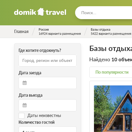
Россия
Базы отдыха
Главная
16924 варианта размещения
5422 варианта размещения
Базы отдыха
Где хотите отдохнуть?
Найдено
10 объе
По популярности
Дата заезда
Дата выезда
Даты неизвестны
Количество гостей