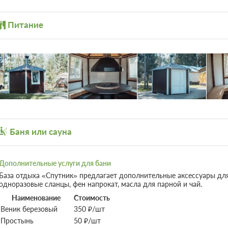
Конференц-зал
Волейбол
Тим-билдинг
Настольный теннис
Питание
Организация свадеб
Бадминтон
Пейнтбол
Парковка
Тренажерный зал
Автостоянка / Парковка
Бильярд
Аэрохоккей
Баня или сауна
Дополнительные услуги для бани
База отдыха «Спутник» предлагает дополнительные аксессуары для
одноразовые сланцы, фен напрокат, масла для парной и чай.
Наименование
Стоимость
Веник березовый
350 ₽/шт
Простынь
50 ₽/шт