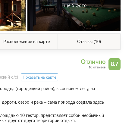
Еще 5 фото
Расположение на карте
Отзывы (10)
Отлично
8.7
10 отзывов
ский с/с)
Показать на карте
ородца (городецкий район), в сосновом лесу, на
дороги, озеро и река – сама природа создала здесь
площадью 10 гектар, представляет собой необычный
мых друг от друга территорий отдыха.