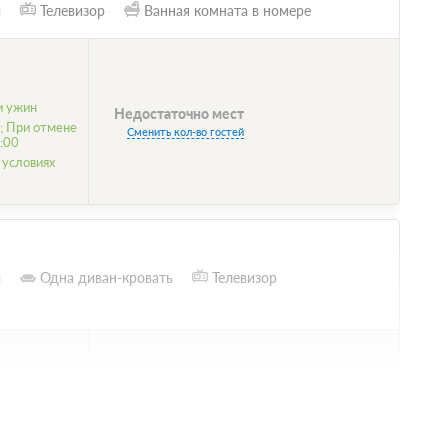
и
Телевизор
Ванная комната в номере
и ужин
Недостаточно мест
; При отмене
Сменить кол-во гостей
:00
 условиях
и
Одна диван-кровать
Телевизор
и ужин
Недостаточно мест
; При отмене
Сменить кол-во гостей
:00