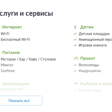
Требуется внесение 100% предоплаты на
10% сейчас и 90% до 18.08.2026, 18:00
слуги и сервисы
Интернет
Детям
Wi-Fi
Детская площадка
Бесплатный Wi-Fi
Анимационный пер
Игровая комната
Питание
Прокат
Ресторан / Бар / Кафе / Столовая
Мангал
Велосипеды
Барбекю
Квадроциклы
Организация
Рыбалка и охот
ероприятий
Рыбная ловля
Беседка
Показать все
Банкетный зал
Спорт
Корпоративный отдых
Футбол