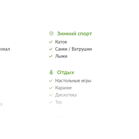
 условиях
Зимний спорт
Каток
сонал
Санки / Ватрушки
Лыжи
Отдых
Настольные игры
Караоке
Дискотека
Тир
а
SPA
SPA / Лечебные процедуры
Сауна