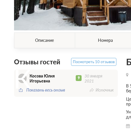
Описание
Номера
Б
Отзывы гостей
Посмотреть 10 отзывов
К
Косова Юлия
30 января
9
Игорьевна
2021
В 
Показать весь отзыв
Источник
бе
Це
пр
Ун
дл