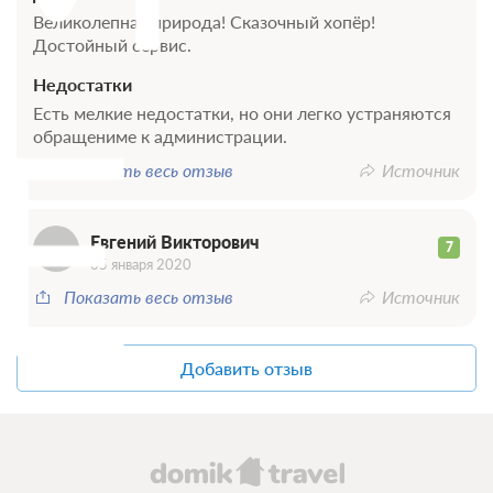
Великолепная природа! Сказочный хопёр!
Достойный сервис.
Недостатки
Е
Есть мелкие недостатки, но они легко устраняются
обращениме к администрации.
Показать весь отзыв
Источник
Евгений Викторович
7
6 фото
05 января 2020
Бунгало №1,2
Показать весь отзыв
Источник
Подробнее
Одна двуспальная кровать
Одна диван-кровать
Телевизор
Добавить отзыв
Сплит-система
2 гостя
Бронирование по запросу