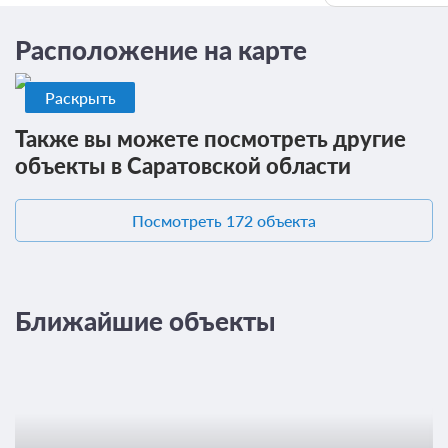
Расположение на карте
Раскрыть
Также вы можете посмотреть другие
объекты в Саратовской области
Посмотреть 172 объекта
5 фото
Бунгало №5,6
Ближайшие объекты
Подробнее
x2 Две двуспальных кровати
Одна диван-кровать
Сплит-система
2 гостя