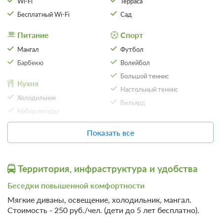
Wi-Fi
Терраса
Бесплатный Wi-Fi
Сад
Питание
Спорт
Мангал
Футбол
Барбекю
Волейбол
Большой теннис
Кухня
Настольный теннис
Холодильник
Бильярд
Набор посуды
Отдых
Обеденный стол
Показать все
Зоопарк
10 фото
Организация
Телевизор
мероприятий
Гостиничный номер
Подробнее
Спутниковое телевидение
Территория, инфраструктура и удобства
Беседка
Заселение с 14.00., выезд до 12.00. следующего дня.
Ротонда
SPA
Беседки повышенной комфортности
Телевизор
Шатер
Мягкие диваны, освещение, холодильник, мангал.
Сауна
Банкетный зал
Стоимость - 250 руб./чел. (дети до 5 лет бесплатно).
Баня
3 гостя