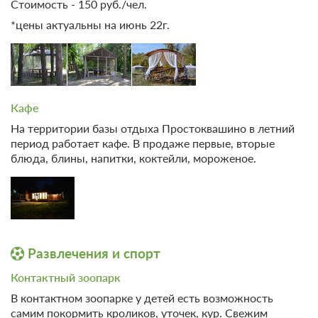
Стоимость - 150 руб./чел.
3 000
Забронировать
*цены актуальны на июнь 22г.
Кафе
На территории базы отдыха Простоквашино в летний
период работает кафе. В продаже первые, вторые
блюда, блины, напитки, коктейли, мороженое.
7 фото
Развлечения и спорт
Японские комнаты (4-х местный номер)
Контактный зоопарк
Подробнее
В контактном зоопарке у детей есть возможность
самим покормить кроликов, уточек, кур. Свежим