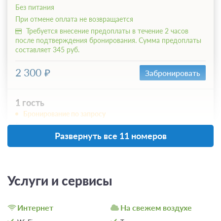
Без питания
При отмене оплата не возвращается
Требуется внесение предоплаты в течение 2 часов
после подтверждения бронирования. Сумма предоплаты
составляет 345 руб.
2 300
Забронировать
1 гость
Бронирование по запросу
В стоимость входит:
Развернуть все 11 номеров
Без питания
При отмене оплата не возвращается
Требуется внесение предоплаты в течение 2 часов
после подтверждения бронирования. Сумма предоплаты
Услуги и сервисы
составляет 345 руб.
2 300
Забронировать
Интернет
На свежем воздухе