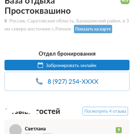
База отдыха
Простоквашино
Россия, Саратовская область, Балашовский район, в 3
км северо-восточнее с.Репное
Показать на карте
Отдел бронирования
Забронировать онлайн
8 (927) 254-XXXX
С
Отзывы гостей
Посмотреть 4 отзыва
Светлана
9