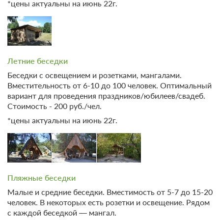
Корпоративный отдых
*цены актуальны на июнь 22г.
Бронирование по запросу
Сервисы
Конференц-зал
В стоимость входит:
Трансфер (за
Тим-билдинг
Без питания
дополнительную плату)
Организация свадеб
При отмене оплата не возвращается
Экскурсионное
обслуживание
Требуется внесение предоплаты в течение 2 часов
Летние беседки
Парковка
после подтверждения бронирования. Сумма предоплаты
составляет 450 руб.
Общие
Бесплатная автостоянка /
Беседки с освещением и розетками, мангалами.
Парковка
Вместительность от 6-10 до 100 человек. Оптимальный
Кондиционер
3 000
Забронировать
вариант для проведения праздников/юбилеев/свадеб.
Камин
Детям
Стоимость - 200 руб./чел.
Детская площадка
*цены актуальны на июнь 22г.
Местоположение
3 гостя
Батут
Бронирование по запросу
Вид на реку
В стоимость входит:
Веранда
Без питания
При отмене оплата не возвращается
Пляжные беседки
Требуется внесение предоплаты в течение 2 часов
Малые и средние беседки. Вместимость от 5-7 до 15-20
после подтверждения бронирования. Сумма предоплаты
человек. В некоторых есть розетки и освещение. Рядом
составляет 450 руб.
с каждой беседкой — мангал.