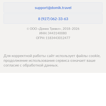
В стоимость входит:
support@domik.travel
Без питания
При отмене оплата не возвращается
8 (927) 062-33-63
Требуется внесение предоплаты в течение 2 часов
после подтверждения бронирования. Сумма предоплаты
составляет 825 руб.
© ООО «Домик Тревел», 2018–2026
ИНН: 3443140080
ОГРН: 1183443012477
5 500
Забронировать
2 гостя
Для корректной работы сайт использует файлы cookie,
Бронирование по запросу
продолжение использования сервиса означает ваше
В стоимость входит:
согласие с обработкой данных.
Без питания
При отмене оплата не возвращается
Топ 50 санаториев
Требуется внесение предоплаты в течение 2 часов
после подтверждения бронирования. Сумма предоплаты
составляет 825 руб.
Топ 50 баз отдыха
5 500
Забронировать