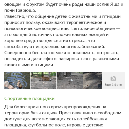
4 гостя
овощам и фруктам будет очень рады наши ослик Яша и
Бронирование по запросу
пони Гаврюша.
В стоимость входит:
Известно, что общение детей с животными и птицами
приносит пользу, оказывают терапевтическое и
Без питания
психологическое воздействие. Тактильное общение —
При отмене оплата не возвращается
это мощный источник положительных эмоций и
Требуется внесение предоплаты в течение 2 часов
хорошее средство для снятия стресса, что
после подтверждения бронирования. Сумма предоплаты
способствуют исцелению многих заболеваний.
составляет 615 руб.
Совершенно бесплатно можно покормить, потрогать,
погладить и даже сфотографироваться с различными
4 100
Забронировать
животными и птицами.
4 гостя
Бронирование по запросу
Еще 1 фото
В стоимость входит:
Спортивные площадки
Без питания
При отмене оплата не возвращается
Для более приятного времяпрепровождения на
территории базы отдыха Простоквашино в свободном
Требуется внесение предоплаты в течение 2 часов
после подтверждения бронирования. Сумма предоплаты
доступе для всех желающих есть волейбольная
составляет 615 руб.
площадка, футбольное поле, игровые детские