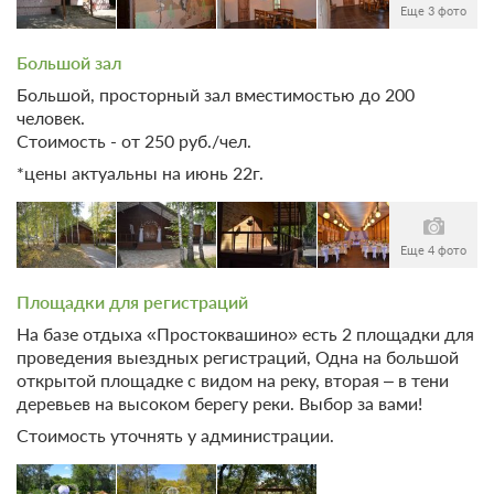
Еще 3 фото
2 гостя
Бронирование по запросу
Большой зал
В стоимость входит:
Большой, просторный зал вместимостью до 200
Без питания
человек.
При отмене оплата не возвращается
Стоимость - от 250 руб./чел.
Требуется внесение предоплаты в течение 2 часов
*цены актуальны на июнь 22г.
после подтверждения бронирования. Сумма предоплаты
составляет 825 руб.
5 500
Еще 4 фото
Забронировать
Площадки для регистраций
2 гостя
На базе отдыха «Простоквашино» есть 2 площадки для
Бронирование по запросу
проведения выездных регистраций, Одна на большой
В стоимость входит:
открытой площадке с видом на реку, вторая – в тени
Без питания
деревьев на высоком берегу реки. Выбор за вами!
При отмене оплата не возвращается
Стоимость уточнять у администрации.
Требуется внесение предоплаты в течение 2 часов
после подтверждения бронирования. Сумма предоплаты