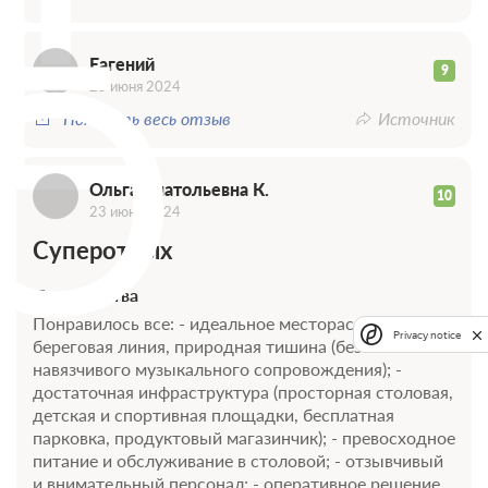
Е
О
Еагений
9
25 июня 2024
Показать весь отзыв
Источник
Ольга Анатольевна К.
10
23 июня 2024
Суперотдых
Достоинства
Понравилось все: - идеальное месторасположение,
Privacy notice
береговая линия, природная тишина (без
навязчивого музыкального сопровождения); -
достаточная инфраструктура (просторная столовая,
детская и спортивная площадки, бесплатная
парковка, продуктовый магазинчик); - превосходное
питание и обслуживание в столовой; - отзывчивый
и внимательный персонал; - оперативное решение