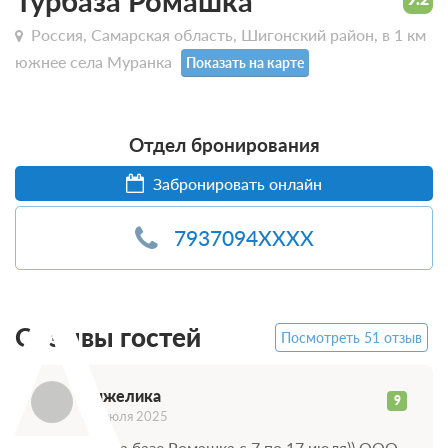
Турбаза Ромашка
Россия, Самарская область, Шигонский район, в 1 км
южнее села Муранка
Показать на карте
Отдел бронирования
Забронировать онлайн
7937094XXXX
А
Отзывы гостей
Посмотреть 51 отзыв
Анжелика
9
21 июля 2025
Отдыхали на базе Ромашка с 7 по 17 июля)) ООО