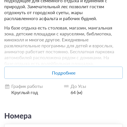
подходящее для семейного отдыха и единения с
природой. Замечательный лес позволит гостям
отдохнуть от городской суеты, жары
расплавленного асфальта и рабочих будней.
На базе отдыха есть столовая, магазин, мангальная
зона, детские площадки с каруселями, библиотека,
кинохолл и многое другое. Ежедневные
развлекательные программы для детей и взрослых,
аниматор работает постоянно. Бесплатная парковка
автомобилей расположена рядом с домиками. На
базе отдыха есть волейбольная площадка,
настольный теннис и прокат катамаранов.
Подробнее
Всего на базе отдыха есть 5 категорий домиков
— VIP, Люкс, эконом-срубовой, эконом+ и эконом,
График работы
До Усы
каждый из которых предлагает комфортное
Круглый год
64 (м)
размещение для гостей в зависимости от их
предпочтений и возможностей.
Номера