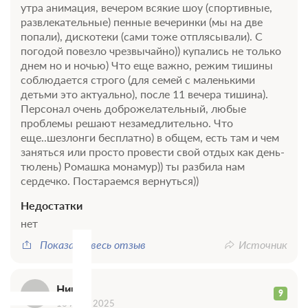
утра анимация, вечером всякие шоу (спортивные,
развлекательные) пенные вечеринки (мы на две
попали), дискотеки (сами тоже отплясывали). С
погодой повезло чрезвычайно)) купались не только
днем но и ночью) Что еще важно, режим тишины
соблюдается строго (для семей с маленькими
детьми это актуально), после 11 вечера тишина).
Персонал очень доброжелательный, любые
проблемы решают незамедлительно. Что
еще..шезлонги бесплатно) в общем, есть там и чем
заняться или просто провести свой отдых как день-
тюлень) Ромашка монамур)) ты разбила нам
сердечко. Постараемся вернуться))
Н
Недостатки
нет
Показать весь отзыв
Источник
Нина
9
18 июля 2025