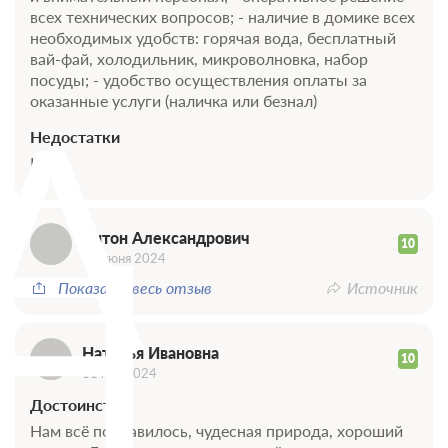
всех технических вопросов; - наличие в домике всех
необходимых удобств: горячая вода, бесплатный
вай-фай, холодильник, микроволновка, набор
посуды; - удобство осуществления оплаты за
А
оказанные услуги (наличка или безнал)
Недостатки
Нет
Н
Антон Александрович
10
20 июня 2024
Показать весь отзыв
Источник
Наталья Ивановна
10
11 мая 2024
Достоинства
Нам всё понравилось, чудесная природа, хороший