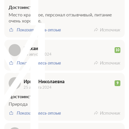
М
Достоинства
Место красивое, персонал отзывчивый, питание
очень хорошее.
Показать весь отзыв
Источник
И
Михаил
10
26 августа 2024
Показать весь отзыв
Источник
Ирина Николаевна
9
25 августа 2024
Достоинства
Природа
Показать весь отзыв
Источник