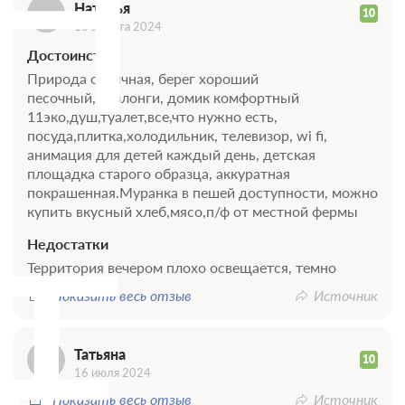
Н
Наталья
10
13 августа 2024
Достоинства
Природа отличная, берег хороший
песочный,шезлонги, домик комфортный
11эко,душ,туалет,все,что нужно есть,
посуда,плитка,холодильник, телевизор, wi fi,
анимация для детей каждый день, детская
площадка старого образца, аккуратная
покрашенная.Муранка в пешей доступности, можно
купить вкусный хлеб,мясо,п/ф от местной фермы
Т
Недостатки
Территория вечером плохо освещается, темно
Показать весь отзыв
Источник
Татьяна
10
16 июля 2024
Показать весь отзыв
Источник