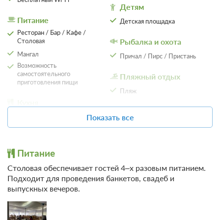
Детям
Питание
Детская площадка
Ресторан / Бар / Кафе /
Столовая
Рыбалка и охота
Мангал
Причал / Пирс / Пристань
Возможность
самостоятельного
Пляжный отдых
приготовления пищи
Пляж
Кухня
SPA
Показать все
Холодильник
Баня
Электрический чайник
Набор посуды
Другое
Питание
Микроволновая печь
Допускается размещение с
Столовая обеспечивает гостей 4–х разовым питанием.
домашними животными
Плита
Подходит для проведения банкетов, свадеб и
Обеденный стол
выпускных вечеров.
Кухонные принадлежности