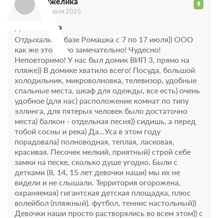
А
Анжелика
9
21 июля 2025
Достоинства
Отдыхали на базе Ромашка с 7 по 17 июля)) ООО
как же это было замечательно! Чудесно!
Неповторимо! У нас был домик ВИП 3, прямо на
пляже)) В домике хватило всего! Посуда, большой
холодильник, микроволновка, телевизор, удобные
спальные места, шкаф для одежды, все есть) очень
удобное (для нас) расположение комнат по типу
эллинга, для пятерых человек было достаточно
места) балкон - отдельная песня)) сидишь, а перед
тобой сосны и река) Да...Уса в этом году
порадовала) полноводная, теплая, ласковая,
красивая. Песочек мелкий, приятный) строй себе
замки на песке, сколько душе угодно. Были с
детками (8, 14, 15 лет девочки наши) мы их не
видели и не слышали. Территория огорожена,
охраняемая) гигантская детская площадка, плюс
волейбол (пляжный). футбол, теннис настольный))
Девочки наши просто растворялись во всем этом)) с