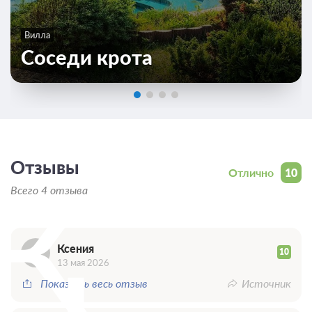
Недостаточно мест
Забронировать
Вилла
Сменить кол-во гостей
Соседи крота
К
Отзывы
Отлично
10
Всего 4 отзыва
Ксения
10
13 мая 2026
Показать весь отзыв
Источник