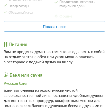
Предоставление утюга и
Набор посуды
гладильной доски
Обеденный стол
Общие
Детям
Кондиционер
Показать все
Детская площадка
Удобства в номере
Камин
На свежем воздухе
Питание
Местоположение
Терраса
Вам не придется думать о том, что из еды взять с собой
Панорамный вид
19 фото
на отдых: завтрак, обед или ужин можно заказать
Спорт
в ресторане с подачей прямо на виллу.
Вилла 4
Верховая езда / Конные
Другое
Подробнее
прогулки
Баня и чан оплачиваются отдельно.
Не допускается размещение
Баня или сауна
Пешие прогулки
с домашними животными
Телевизор
Русская баня
Бани выполнены из экологически чистой,
2 гостя
высококачественной липы, оснащены удобным душем
Моментальное подтверждение
для контрастных процедур, комфортным местом для
В стоимость входит:
полного расслабления и душевных бесед с друзьями и
Что входит в тариф, Без питания