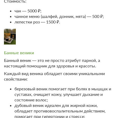
Стоимость:
чан — 5000 ₽;
чанное меню (шалфей, донник, мята) — 500 ₽;
лепестки роз — 1500 ₽.
20 фото
Банные веники
Вилла 1
Подробнее
Банный веник — это не просто атрибут парной, а
Чан Фурако оплачивается отдельно.
настоящий помощник для здоровья и красоты.
Телевизор
Wi-Fi
Сплит-система
Каждый вид веника обладает своими уникальными
свойствами:
2 гостя
березовый веник помогает при болях в мышцах и
Моментальное подтверждение
суставах, очищает кожу, улучшает дыхание и
В стоимость входит:
состояние волос;
дубовый веник идеален для жирной кожи,
Что входит в тариф, Без питания
обладает противовоспалительным действием,
Бесплатная отмена до 08 августа 2026 23:59; При отмене
помогает при гипертонии и стрессе;
после 09 августа 2026 00:00 оплата не возвращается