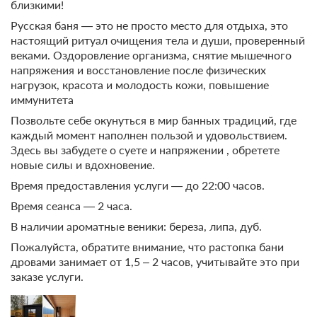
близкими!
Бесплатная отмена до 08 августа 2026 23:59; При отмене
Русская баня — это не просто место для отдыха, это
после 09 августа 2026 00:00 оплата не возвращается
настоящий ритуал очищения тела и души, проверенный
Требуется внесение предоплаты в течение 2 часов.
веками. Оздоровление организма, снятие мышечного
Сумма предоплаты составляет 5000 руб.
напряжения и восстановление после физических
нагрузок, красота и молодость кожи, повышение
10 000
Забронировать
иммунитета
Позвольте себе окунуться в мир банных традиций, где
2 гостя
каждый момент наполнен пользой и удовольствием.
Здесь вы забудете о суете и напряжении , обретете
Моментальное подтверждение
новые силы и вдохновение.
В стоимость входит:
Время предоставления услуги — до 22:00 часов.
Что входит в тариф, Без питания
Бесплатная отмена до 08 августа 2026 23:59; При отмене
Время сеанса — 2 часа.
после 09 августа 2026 00:00 оплата не возвращается
В наличии ароматные веники: береза, липа, дуб.
Требуется внесение предоплаты в течение 2 часов.
Пожалуйста, обратите внимание, что растопка бани
Сумма предоплаты составляет 5000 руб.
дровами занимает от 1,5 – 2 часов, учитывайте это при
заказе услуги.
10 000
Забронировать