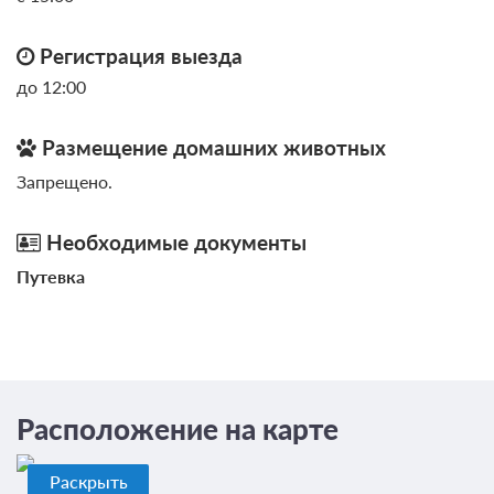
В стоимость входит:
Что входит в тариф, Без питания
Регистрация выезда
Бесплатная отмена до 08 августа 2026 23:59; При отмене
до 12:00
после 09 августа 2026 00:00 оплата не возвращается
Требуется внесение предоплаты в течение 2 часов.
Сумма предоплаты составляет 5000 руб.
Размещение домашних животных
Запрещено.
10 000
Забронировать
Необходимые документы
Еще 9 тарифов
Путевка
всего 12 предложений
Расположение на карте
Раскрыть