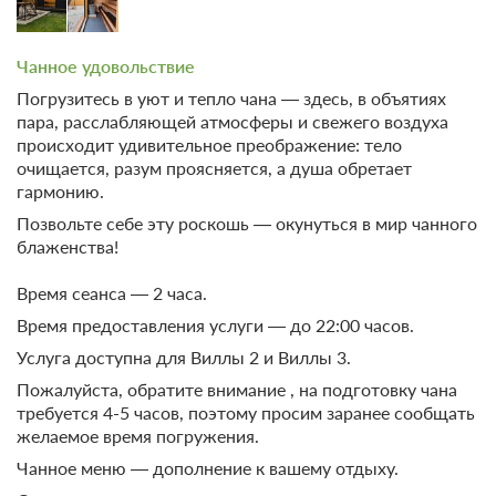
3 гостя
Моментальное подтверждение
В стоимость входит:
Чанное удовольствие
Что входит в тариф, Без питания
Погрузитесь в уют и тепло чанa — здесь, в объятиях
Бесплатная отмена до 08 августа 2026 23:59; При отмене
пара, расслабляющей атмосферы и свежего воздуха
после 09 августа 2026 00:00 оплата не возвращается
происходит удивительное преображение: тело
Требуется внесение предоплаты в течение 2 часов.
очищается, разум проясняется, а душа обретает
Сумма предоплаты составляет 5000 руб.
гармонию.
Позвольте себе эту роскошь — окунуться в мир чанного
10 000
Забронировать
блаженства!
Время сеанса — 2 часа.
Еще 9 тарифов
Время предоставления услуги — до 22:00 часов.
всего 12 предложений
Услуга доступна для Виллы 2 и Виллы 3.
Пожалуйста, обратите внимание , на подготовку чана
требуется 4-5 часов, поэтому просим заранее сообщать
желаемое время погружения.
Чанное меню — дополнение к вашему отдыху.