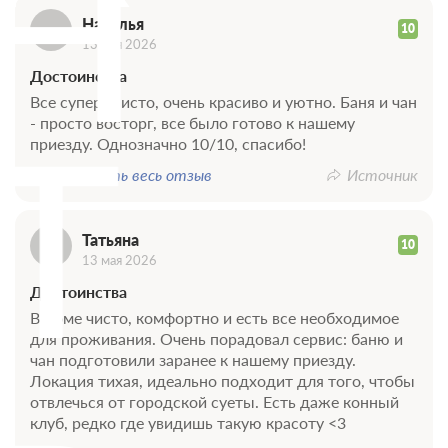
Н
Наталья
10
13 мая 2026
Достоинства
Все супер! Чисто, очень красиво и уютно. Баня и чан
Т
- просто восторг, все было готово к нашему
приезду. Однозначно 10/10, спасибо!
Показать весь отзыв
Источник
Татьяна
10
13 мая 2026
Достоинства
В доме чисто, комфортно и есть все необходимое
для проживания. Очень порадовал сервис: баню и
чан подготовили заранее к нашему приезду.
Локация тихая, идеально подходит для того, чтобы
отвлечься от городской суеты. Есть даже конный
клуб, редко где увидишь такую красоту <3