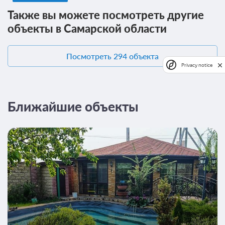
Также вы можете посмотреть другие
объекты в Самарской области
Посмотреть 294 объекта
Privacy notice
20 фото
Вилла 2
Подробнее
Баня и чан оплачиваются отдельно.
Ближайшие объекты
Телевизор
6 гостей
Моментальное подтверждение
В стоимость входит:
Что входит в тариф, Без питания
Бесплатная отмена до 08 августа 2026 23:59; При отмене
после 09 августа 2026 00:00 оплата не возвращается
Требуется внесение предоплаты в течение 2 часов.
Сумма предоплаты составляет -1 руб.