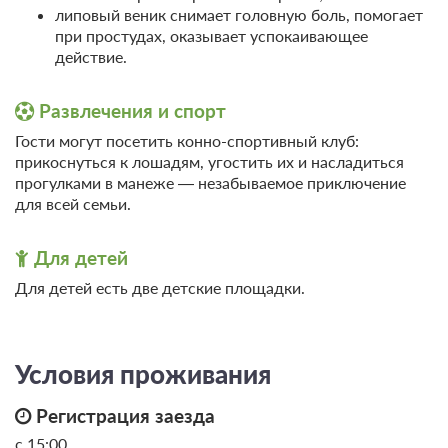
липовый веник снимает головную боль, помогает
Требуется внесение предоплаты в течение 2 часов.
при простудах, оказывает успокаивающее
Сумма предоплаты составляет 5000 руб.
действие.
10 000
Забронировать
Развлечения и спорт
Гости могут посетить конно-спортивный клуб:
2 гостя
прикоснуться к лошадям, угостить их и насладиться
Моментальное подтверждение
прогулками в манеже — незабываемое приключение
В стоимость входит:
для всей семьи.
Что входит в тариф, Без питания
Бесплатная отмена до 08 августа 2026 23:59; При отмене
Для детей
после 09 августа 2026 00:00 оплата не возвращается
Требуется внесение предоплаты в течение 2 часов.
Для детей есть две детские площадки.
Сумма предоплаты составляет 5000 руб.
10 000
Забронировать
Условия проживания
3 гостя
Регистрация заезда
Моментальное подтверждение
с 15:00