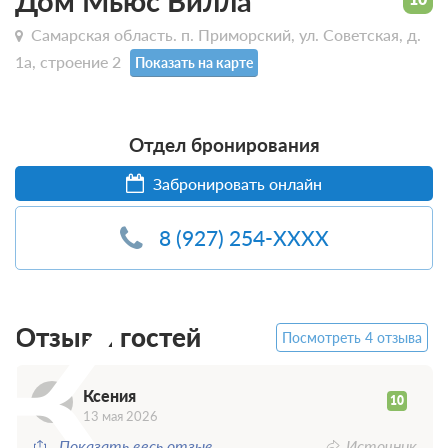
Дом Мьюс Вилла
Самарская область. п. Приморский, ул. Советская, д.
1а, строение 2
Показать на карте
Отдел бронирования
Забронировать онлайн
8 (927) 254-XXXX
К
Отзывы гостей
Посмотреть 4 отзыва
Ксения
10
13 мая 2026
Показать весь отзыв
Источник