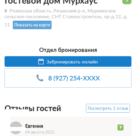
Гостевой дом Мурхаус
Рязянская область, Рязанский р-н, Мурминское
сельское поселение, СНТ Станкостроитель, пр-д 12, д.
11
Показать на карте
Отдел бронирования
Забронировать онлайн
8 (927) 254-XXXX
Е
Отзывы гостей
Посмотреть 1 отзыв
Евгения
9
04 августа 2025