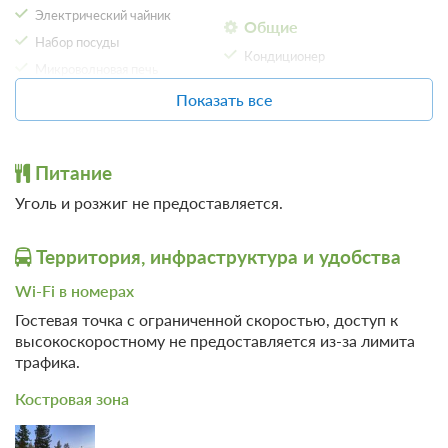
Электрический чайник
Общие
Набор посуды
Кондиционер
Микроволновая печь
Отопление
Плита
Показать все
Удобства в номере
Обеденный стол
Камин
Детям
Питание
Местоположение
Детские книги, музыка,
Уголь и розжиг не предоставляется.
фильмы
Панорамный вид
Спорт
Территория, инфраструктура и удобства
Пешие прогулки
Wi-Fi в номерах
Гостевая точка с ограниченной скоростью, доступ к
высокоскоростному не предоставляется из-за лимита
трафика.
Костровая зона