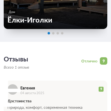
Дом
Ёлки-Иголки
Отзывы
Отлично
9
Е
Всего 1 отзыв
Евгения
9
04 августа 2025
Достоинства
Природа, комфорт, современная техника