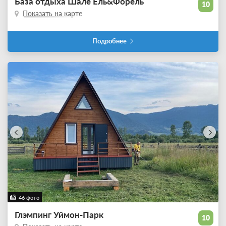
База отдыха Шале Ель&Форель
10
Показать на карте
Подробнее
46 фото
Глэмпинг Уймон-Парк
10