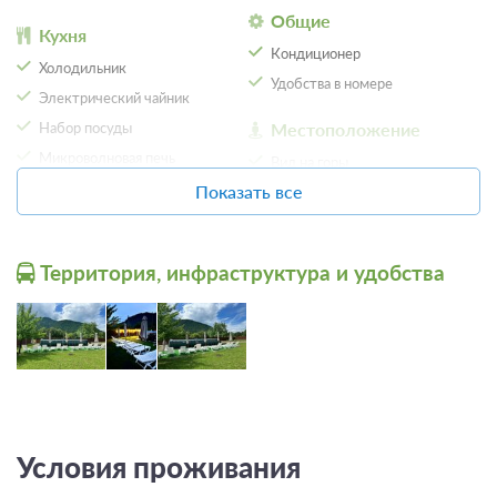
Общие
Кухня
Кондиционер
Холодильник
Удобства в номере
Электрический чайник
Набор посуды
Местоположение
Микроволновая печь
Вид на горы
Плита
Показать все
В горах
Обеденный стол
Панорамный вид
Территория, инфраструктура и удобства
Условия проживания