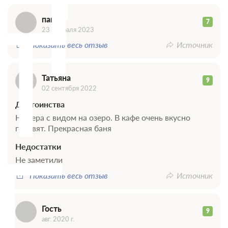
П
Т
Две односпальных кровати
Телевизор
Wi-Fi
павел
7
23 февраля 2023
2 гостя
Показать весь отзыв
Источник
Моментальное подтверждение
В стоимость входит:
Татьяна
Без питания
9
02 сентября 2022
Бесплатная отмена до 21 августа 2026 23:59; При отмене
после 22 августа 2026 00:00 оплата не возвращается
Достоинства
Требуется внесение предоплаты в течение 2 часов.
Номера с видом на озеро. В кафе очень вкусно
Сумма предоплаты составляет 1 ночь
готовят. Прекрасная баня
Г
Недостаточно мест
Недостатки
Забронировать
Сменить кол-во гостей
Не заметили
Показать весь отзыв
Источник
Гость
9
авг. 2020 г.