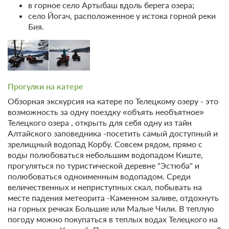
в горное село Артыбаш вдоль берега озера;
видом на озеро
Подробнее
село Йогач, расположенное у истока горной реки
Находится в первом корпусе, на первом этаже.
Бия.
2
40м
Одна двуспальная кровать
Одна диван-кровать
Телевизор
Wi-Fi
2 гостя
Прогулки на катере
Моментальное подтверждение
Обзорная экскурсия на катере по Телецкому озеру - это
В стоимость входит:
возможность за одну поездку «объять необъятное»
Без питания
Телецкого озера , открыть для себя одну из тайн
Бесплатная отмена до 21 августа 2026 23:59; При отмене
Алтайского заповедника -посетить самый доступный и
после 22 августа 2026 00:00 оплата не возвращается
зрелищный водопад Корбу. Совсем рядом, прямо с
Требуется внесение предоплаты в течение 2 часов.
воды полюбоваться небольшим водопадом Киште,
Сумма предоплаты составляет 1 ночь
прогуляться по туристической деревне "Эстюба" и
полюбоваться одноименным водопадом. Среди
Недостаточно мест
величественных и неприступных скал, побывать на
Забронировать
Сменить кол-во гостей
месте падения метеорита -Каменном заливе, отдохнуть
на горных речках Большие или Малые Чили. В теплую
погоду можно покупаться в теплых водах Телецкого на