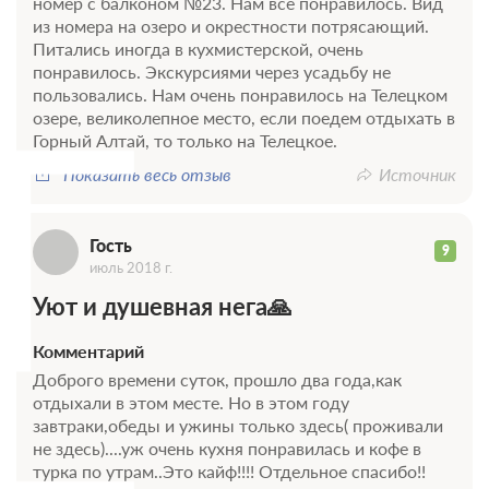
номер с балконом №23. Нам все понравилось. Вид
после 22 августа 2026 00:00 оплата не возвращается
из номера на озеро и окрестности потрясающий.
Требуется внесение предоплаты в течение 2 часов.
Питались иногда в кухмистерской, очень
Сумма предоплаты составляет 1 ночь
понравилось. Экскурсиями через усадьбу не
Г
пользовались. Нам очень понравилось на Телецком
Недостаточно мест
Забронировать
озере, великолепное место, если поедем отдыхать в
Сменить кол-во гостей
Горный Алтай, то только на Телецкое.
Показать весь отзыв
Источник
Гость
9
июль 2018 г.
Уют и душевная нега🙏
Комментарий
Доброго времени суток, прошло два года,как
отдыхали в этом месте. Но в этом году
завтраки,обеды и ужины только здесь( проживали
не здесь)....уж очень кухня понравилась и кофе в
турка по утрам..Это кайф!!!! Отдельное спасибо!!