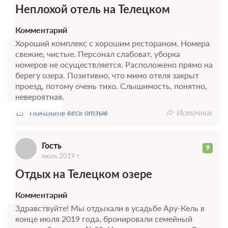
Неплохой отель на Телецком
Комментарий
Хороший комплекс с хорошим рестораном. Номера
свежие, чистые. Персонал слабоват, уборка
номеров не осуществляется. Расположено прямо на
Г
берегу озера. Позитивно, что мимо отеля закрыт
проезд, потому очень тихо. Слышимость, понятно,
7 фото
невероятная.
Полулюкс с балконом и боковым видом
Показать весь отзыв
Источник
на озеро
Подробнее
2
20м
Одна двуспальная кровать
Одна диван-кровать
Телевизор
Wi-Fi
Гость
9
июль 2019 г.
Отдых на Телецком озере
2 гостя
Моментальное подтверждение
Комментарий
В стоимость входит:
Здравствуйте! Мы отдыхали в усадьбе Ару-Кель в
Без питания
конце июля 2019 года, бронировали семейный
Бесплатная отмена до 21 августа 2026 23:59; При отмене