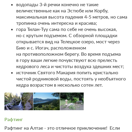
водопады 3-й речки конечно не такие
величественные как на Эстюбе или Корбу,
максимальная высота падения 4-5 метров, но сама
тропинка очень интересна и красива;
гора Тилан-Туу сама по себе не очень высокая,
6 фото
но с крутым подъемом. С обзорной площадки
открывается вид на Телецкое озеро, мост через
Студия с панорамными окнами и
Бию и с. Иогач, расположенном
балконом с видом на озеро
Подробнее
на противоположном берегу. Во время подъема
Номер студия с большим панорамным окном и лоджией с видом
в гору ваши легкие почувствуют всю прелесть
на озеро. Находится в отдельно стоящем корпусе, над баней.
кедрового леса и чистоты воздуха здешних мест;
2
40м
Одна двуспальная кровать
источник Святого Макария попить кристально
Одна диван-кровать
Телевизор
Wi-Fi
чистой родниковой воды, постоять у необъятного
кедра возрастом в несколько сотен лет.
2 гостя
Моментальное подтверждение
В стоимость входит:
Без питания
Рафтинг
Бесплатная отмена до 21 августа 2026 23:59; При отмене
Рафтинг на Алтае - это отличное приключение!
Если
после 22 августа 2026 00:00 оплата не возвращается