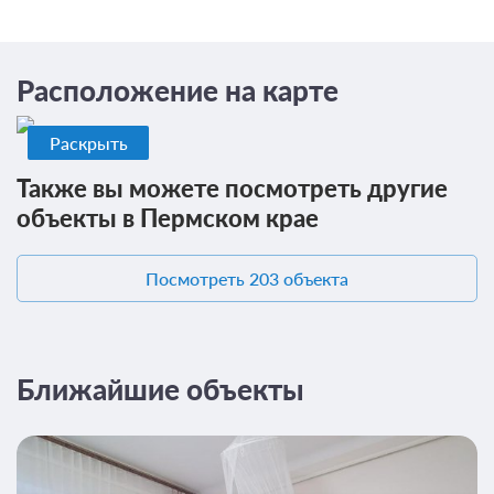
Сменить кол-во гостей
Расположение на карте
Раскрыть
Также вы можете посмотреть другие
объекты в Пермском крае
Посмотреть 203 объекта
15 фото
Ближайшие объекты
Небольшая двухместная комната с
раздельными кроватями
Подробнее
Особенности комнаты: душ, туалет, кухня общие на этаже
(очередей нет).
2