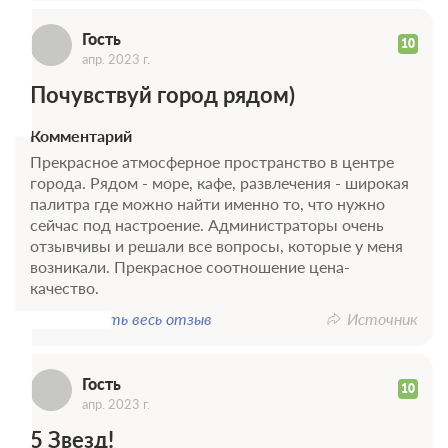
Г
Гость
11 фото
10
апр. 2023 г.
Дизайнерская студия c двуспальной
Почувствуй город рядом)
кроватью с кухонным уголком (АЛЬФА)
Подробнее
Комментарий
В общем доступе на этаже есть стиральная машина и порошок.
Прекрасное атмосферное пространство в центре
2
25м
Одна двуспальная кровать
Wi-Fi
города. Рядом - море, кафе, развлечения - широкая
Ванная комната в номере
Сплит-система
палитра где можно найти именно то, что нужно
сейчас под настроение. Администраторы очень
отзывчивы и решали все вопросы, которые у меня
Г
2 гостя
возникали. Прекрасное соотношение цена-
Моментальное подтверждение
качество.
В стоимость входит:
Показать весь отзыв
Источник
Базовый тариф, Без питания
Бесплатная отмена до 17 августа 2026 23:59; При отмене
оплата не возвращается с 18 августа 2026 00:00
Гость
10
Требуется внесение предоплаты в течение 2 часов.
апр. 2023 г.
Сумма предоплаты составляет 1 ночь
5 Звезд!