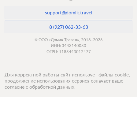
(очередей нет).
2
4м
Одна односпальная кровать
Wi-Fi
support@domik.travel
Общая ванная комната
8 (927) 062-33-63
1 гость
© ООО «Домик Тревел», 2018–2026
Моментальное подтверждение
ИНН: 3443140080
В стоимость входит:
ОГРН: 1183443012477
Базовый тариф, Без питания
Бесплатная отмена до 17 августа 2026 23:59; При отмене
оплата не возвращается с 18 августа 2026 00:00
Для корректной работы сайт использует файлы cookie,
Требуется внесение предоплаты в течение 2 часов.
продолжение использования сервиса означает ваше
Сумма предоплаты составляет 1 ночь
согласие с обработкой данных.
Недостаточно мест
Забронировать
Сменить кол-во гостей
Топ 50 санаториев
Топ 50 баз отдыха