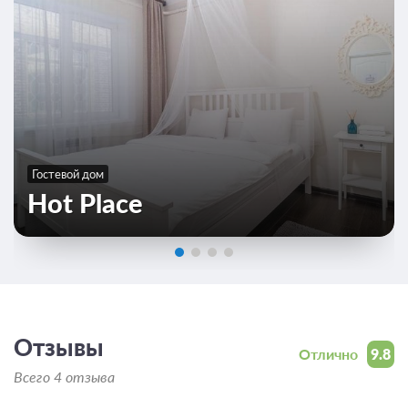
6м
Одна двухярусная кровать
Wi-Fi
Общая ванная комната
2 гостя
Моментальное подтверждение
В стоимость входит:
Базовый тариф, Без питания
Бесплатная отмена до 17 августа 2026 23:59; При отмене
Гостевой дом
оплата не возвращается с 18 августа 2026 00:00
Hot Place
Требуется внесение предоплаты в течение 2 часов.
Сумма предоплаты составляет 1 ночь
Недостаточно мест
Забронировать
Сменить кол-во гостей
Отзывы
Отлично
9.8
Всего 4 отзыва