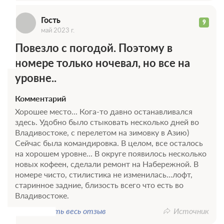
Г
В стоимость входит:
Базовый тариф, Без питания
Гость
9
Бесплатная отмена до 17 августа 2026 23:59; При отмене
май 2023 г.
оплата не возвращается с 18 августа 2026 00:00
Повезло с погодой. Поэтому в
Требуется внесение предоплаты в течение 2 часов.
Сумма предоплаты составляет 1 ночь
номере только ночевал, но все на
уровне..
Недостаточно мест
Забронировать
Сменить кол-во гостей
Комментарий
Хорошее место... Кога-то давно останавливался
здесь. Удобно было стыковать несколько дней во
Владивостоке, с перелетом на зимовку в Азию)
Сейчас была командировка. В целом, все осталось
на хорошем уровне... В округе появилось несколько
новых кофеен, сделали ремонт на Набережной. В
номере чисто, стилистика не изменилась...лофт,
старинное задние, близость всего что есть во
Владивостоке.
Показать весь отзыв
Источник