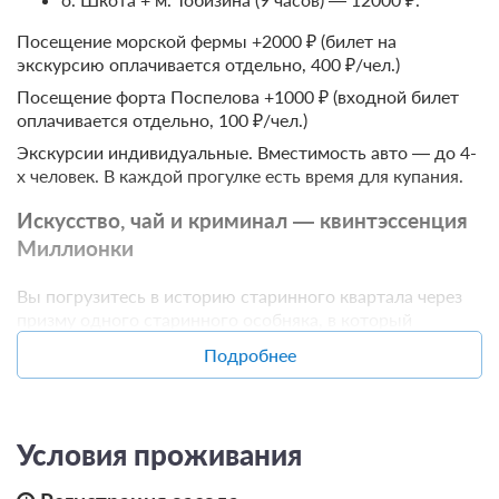
Базовый тариф, Без питания
Бесплатная отмена до 17 августа 2026 23:59; При отмене
Посещение морской фермы +2000 ₽ (билет на
оплата не возвращается с 18 августа 2026 00:00
экскурсию оплачивается отдельно, 400 ₽/чел.)
Требуется внесение предоплаты в течение 2 часов.
Посещение форта Поспелова +1000 ₽ (входной билет
Сумма предоплаты составляет 1 ночь
оплачивается отдельно, 100 ₽/чел.)
Недостаточно мест
Экскурсии индивидуальные. Вместимость авто — до 4-
Забронировать
Сменить кол-во гостей
х человек. В каждой прогулке есть время для купания.
Искусство, чай и криминал — квинтэссенция
Миллионки
Вы погрузитесь в историю старинного квартала через
призму одного старинного особняка, в который
заглянете, и его двора, где много стрит-арта. Вас ждёт
Подробнее
развенчание мифов, реальные факты о заселении этого
района китайцами и об их выселении впоследствии.
Конечно, не забудем и про чай — с ним тоже связаны
интересные истории.
Условия проживания
Стоимость: