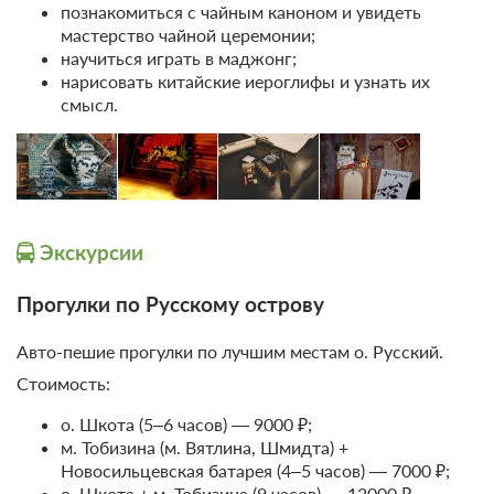
познакомиться с чайным каноном и увидеть
мастерство чайной церемонии;
научиться играть в маджонг;
нарисовать китайские иероглифы и узнать их
смысл.
20 фото
Небольшая двухместная комната с
двуспальной кроватью
Экскурсии
Подробнее
Особенности комнаты: душ, туалет, кухня общие на этаже
(очередей нет).
Прогулки по Русскому острову
2
6м
Одна двуспальная кровать
Wi-Fi
Авто-пешие прогулки по лучшим местам о. Русский.
Общая ванная комната
Стоимость:
2 гостя
о. Шкота (5–6 часов) — 9000 ₽;
Моментальное подтверждение
м. Тобизина (м. Вятлина, Шмидта) +
Новосильцевская батарея (4–5 часов) — 7000 ₽;
В стоимость входит:
о. Шкота + м. Тобизина (9 часов) — 12000 ₽.