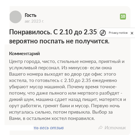
Г
Гость
10
авг. 2023 г.
Понравилось. С 2.10 до 2.35
Privacy notice
вероятно поспать не получится.
20 фото
Комментарий
Центр города, чисто, стильные номера, приятный и
Дизайнерская отдельная комната с
услужливый персонал. Из минусов- если окна
общими удобствами
Подробнее
Вашего номера выходят во двор где офис этого
В общем пользовании имеется небольшая кухонная зона:
хостела, то готовьтесь с 2.10 до 2.35 ежедневно
холодильник, чайник, чай, микроволновая печь, посуда для
убирают мусор машиной. Почему время точное-
употребления пищи, стиральная машина и порошок.
потому, что даже пьяного или мертвого разбудят -
2
15м
Одна двуспальная кровать
Wi-Fi
дикий шум, машина сдает назад пищит, матерятся и
Общая ванная комната
орут работяги, гремят баки и мусор. Первую ночь
испугалась сильно, потом привыкла. Выбор за
Вами, в остальном хостел понравился.
2 гостя
Показать весь отзыв
Источник
Моментальное подтверждение