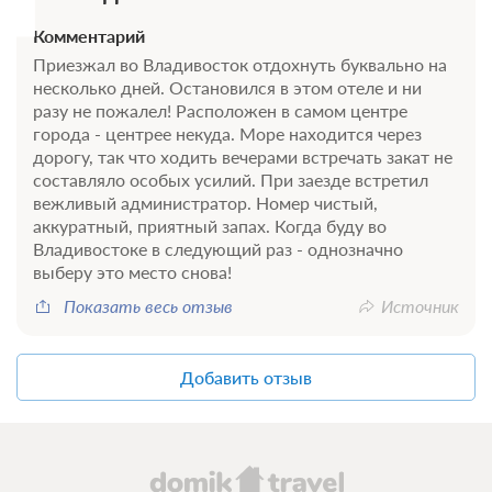
Недостаточно мест
Забронировать
Комментарий
Сменить кол-во гостей
Приезжал во Владивосток отдохнуть буквально на
несколько дней. Остановился в этом отеле и ни
разу не пожалел! Расположен в самом центре
города - центрее некуда. Море находится через
дорогу, так что ходить вечерами встречать закат не
составляло особых усилий. При заезде встретил
вежливый администратор. Номер чистый,
аккуратный, приятный запах. Когда буду во
Владивостоке в следующий раз - однозначно
выберу это место снова!
Показать весь отзыв
Источник
Добавить отзыв
10 фото
Одноместная комната с общими
удобствами
Подробнее
Особенности комнаты: душ, туалет, кухня общие на этаже