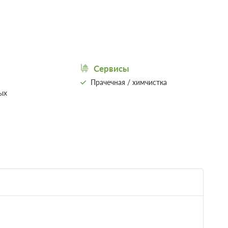
Подробнее
Сервисы
Прачечная / химчистка
ых
шведский
20 304
Забронировать
 2 часов.