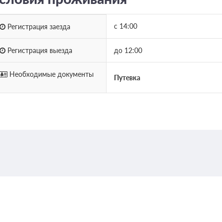
с 14:00
Регистрация заезда
Регистрация выезда
до 12:00
Необходимые документы
Путевка
), далее пешком 270 м до остановки
тном такси до остановки «Великий
ки «Вокзальная площадь», далее автобусом
 далее автобусом №16,17,2к до остановки