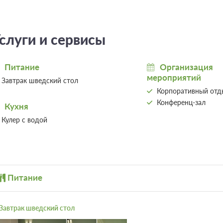
Люкс 2-местный Королевский
Люкс; 2-местный Королевский
слуги и сервисы
с/у, душ, тв
Площадь номера: 41
Питание
Организация
Телевизор
Wi-Fi
мероприятий
Завтрак шведский стол
13 фото
Корпоративный отд
2 гостя
Конференц-зал
Кухня
Моментальное подтверждение
Вишневый Рояль завтрак, Включен завтрак "
Кулер с водой
стол"
При отмене оплата не возвращается
Требуется внесение предоплаты в течение
Сумма предоплаты составляет 20304 руб.
Питание
Семейный 4-местный
Подробнее
Семейный; 4-местный
Завтрак шведский стол
с/у, душ, тв