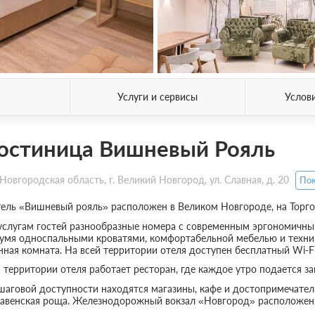
Услуги и сервисы
Услов
остиница Вишневый Рояль
Новгородская область, г. Великий Новгород, ул. Славная, д. 20
Пок
ель «Вишневый рояль» расположен в Великом Новгороде, на Торгов
услугам гостей разнообразные номера с современным эргономичн
умя односпальными кроватями, комфортабельной мебелью и техни
нная комната. На всей территории отеля доступен бесплатный Wi-Fi
 территории отеля работает ресторан, где каждое утро подается з
шаговой доступности находятся магазины, кафе и достопримечател
авенская роща. Железнодорожный вокзал «Новгород» расположен в