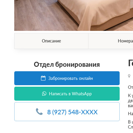
Описание
Номера
Г
Отдел бронирования
Забронировать онлайн
От
Написать в WhatsApp
К 
дв
ва
8 (927) 548-XXXX
На
В 
Сл