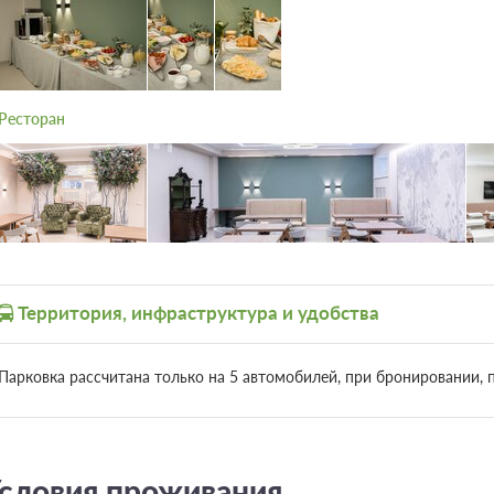
Площадь номера: 45
Телевизор
Wi-Fi
6 фото
2 гостя
Моментальное подтверждение
Ресторан
Вишневый Рояль завтрак, Включен завтрак "
стол"
При отмене оплата не возвращается
Требуется внесение предоплаты в течение
Сумма предоплаты составляет 20736 руб.
Территория, инфраструктура и удобства
Парковка рассчитана только на 5 автомобилей, при бронировании, 
словия проживания