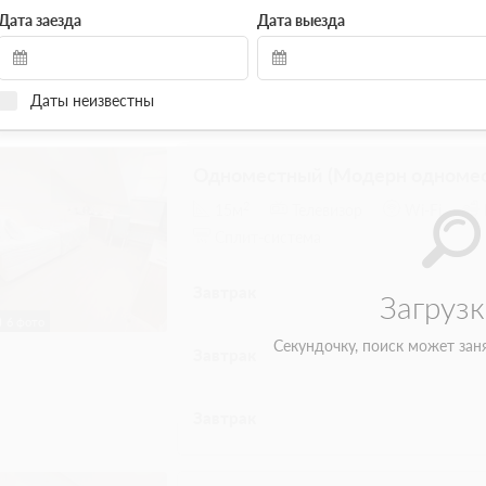
Дата заезда
Дата выезда
Даты неизвестны
Модерн двухместный
Подробнее
Наслаждайтесь атмосферой лёгкого и с
м2. В стоимость номера входит: - неогра
можем предоставить дополнительное спа
высокоскоростной Wi-fi доступ в Интерне
сейф, чайник, телевизор Номера распол
выполнены в едином дизайнерском стил
немного различаться по своей конфигура
8 фото
Для уточнения возможности подтвержде
обращаться к нам по телефону
2
38м
Телевизор
Wi-Fi
2 гостя
Моментальное подтверждение
Невозвратный тариф IDS, Включен завтрак