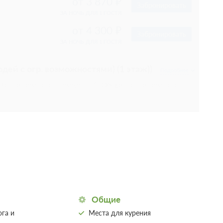
Сплит-система
11 295
Забронировать
; При отмене
:00
 условиях
11 295
Забронировать
; При отмене
:00
 условиях
Общие
га и
Места для курения