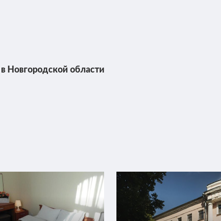
Бесплатная отмена до 20 августа 2026 11:59
оплата не возвращается с 20 августа 2026 12
Требуется внесение 100% предоплаты на
10% сейчас и 90% до 17.08.2026, 14:00
Стандарт (для людей с ограни
 в Новгородской области
Получайте наслаждение от отдыха в ро
спроектирован специально для людей с 
номера входит: - неограниченное пользо
дополнительное спальное место в номер
fi доступ в Интернет, халат и тапочки, 
расположен на 1 этаже *Номера внутри
стиле и имеют идентичный уровень осна
6 фото
конфигурации. При бронировании гарант
подтверждения конкретного номера ком
2
23м
Телевизор
Wi-Fi
2 гостя
Моментальное подтверждение
Невозвратный тариф IDS, Включен завтрак
Бесплатная отмена до 20 августа 2026 11:59
оплата не возвращается с 20 августа 2026 12