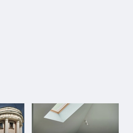
11 385
Забронировать
; При отмене
:00
 условиях
ченными возможностями)
Подробнее
скошном интерьере номера площадью 23,4 м2. Санузел
ограниченными возможностями (см. фото). В стоимость
вание Wi-fi; - место на парковке; Мы можем предоставить
е, если это необходимо. В номере: высокоскоростной Wi-
фен, телефон, мини-сейф, чайник, телевизор Номер
 каждой категории выполнены в едином дизайнерском
щения, однако могут немного различаться по своей
ируется только категория. Для уточнения возможности
наты просим Вас обращаться к нам по телефону
Сплит-система
Недостаточно мест
Забронировать
; При отмене
Сменить кол-во гостей
:00