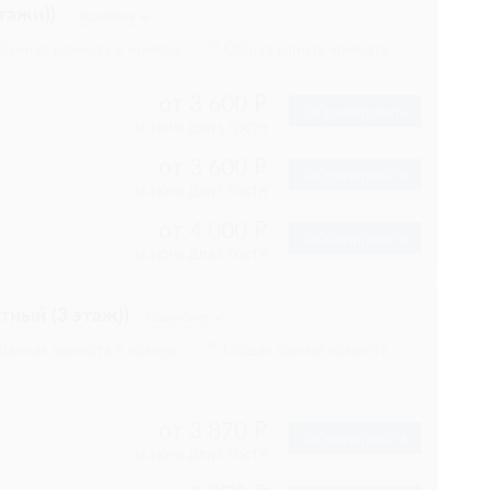
10 755
Забронировать
; При отмене
:00
 условиях
10 755
Забронировать
; При отмене
:00
 условиях
скошном интерьере номеров площадью до 26 м2. В
ное пользование Wi-fi; - место на парковке; Мы можем
место в номере, если это необходимо. В номере:
т, халат и тапочки, фен, телефон, мини-сейф, чайник,
аже *Номера внутри каждой категории выполнены в
ентичный уровень оснащения, однако могут немного
 бронировании гарантируется только категория. Для
конкретного номера комнаты просим Вас обращаться к