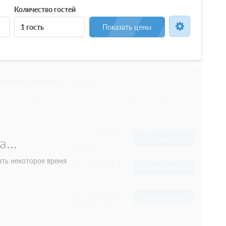
Количество гостей
1 гость
Показать цены
ветлого современного дизайна номеров площадью до 37,8
ниченное пользование Wi-fi; - место на парковке; Мы
льное место в номере, если это необходимо. В номере:
т, кондиционер, халат и тапочки, фен, телефон, мини-
ожены на 3 этаже *Номера внутри каждой категории
е и имеют идентичный уровень оснащения, однако могут
ции. При бронировании гарантируется только категория.
ния конкретного номера комнаты просим Вас
Сплит-система