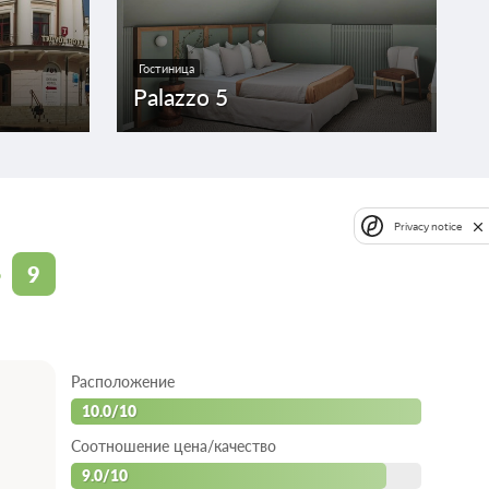
 условиях
Гостиница
Palazzo 5
скошном интерьере номеров площадью до 23,5 м2. В
ное пользование Wi-fi; - место на парковке; Мы можем
место в номере, если это необходимо. В номере:
т, халат и тапочки, фен, телефон, мини-сейф, чайник,
 этажах *Номера внутри каждой категории выполнены в
ентичный уровень оснащения, однако могут немного
Privacy notice
 бронировании гарантируется только категория. Для
конкретного номера комнаты просим Вас обращаться к
9
о
Сплит-система
Расположение
10.0/10
Недостаточно мест
Забронировать
; При отмене
Сменить кол-во гостей
Соотношение цена/качество
:00
 условиях
9.0/10