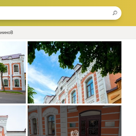
аниноВ