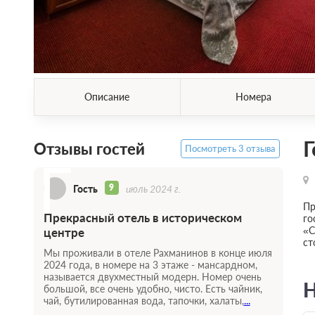
Описание
Номера
Г
Отзывы гостей
Посмотреть 3 отзыва
Г
9
Гость
июль 2024 г.
Пр
Прекрасный отель в историческом
го
«С
центре
ст
Мы проживали в отеле Рахманинов в конце июля
2024 года, в номере на 3 этаже - мансардном,
называется двухместный модерн. Номер очень
Н
большой, все очень удобно, чисто. Есть чайник,
чай, бутилированная вода, тапочки, халаты,
...