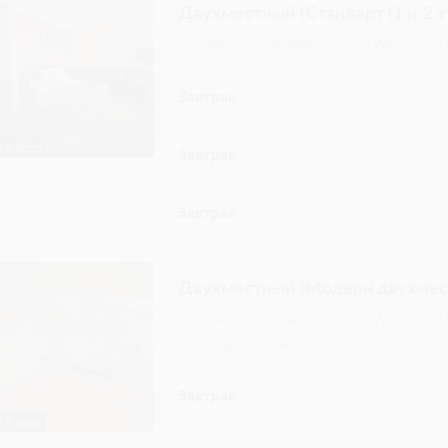
Бесплатная отмена до 20 августа 2026 11:59
оплата не возвращается с 20 августа 2026 12
Требуется внесение 100% предоплаты на
10% сейчас и 90% до 17.08.2026, 14:00
2 гостя
Моментальное подтверждение
Невозвратный тариф IDS, Включен завтрак
Бесплатная отмена до 20 августа 2026 11:59
оплата не возвращается с 20 августа 2026 12
Требуется внесение 100% предоплаты на
10% сейчас и 90% до 17.08.2026, 14:00
Стандарт плюс
Подробнее
Получайте наслаждение от отдыха в ро
стоимость номера входит: - неограничен
предоставить дополнительное спальное 
высокоскоростной Wi-fi доступ в Интерне
телевизор Номера расположены на 1 эт
едином дизайнерском стиле и имеют ид
различаться по своей конфигурации. При
7 фото
уточнения возможности подтверждения 