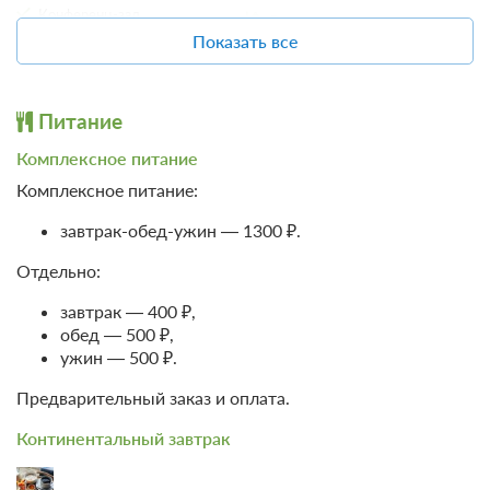
Конференц-зал
Сервисы
Показать все
Организация свадеб
Люкс для новобрачных
Детям
Общие
Питание
Игровая комната
Кондиционер
Батут
Комплексное питание
Удобства в номере
Комплексное питание:
Спорт
Бильярд
завтрак-обед-ужин — 1300 ₽.
Отдельно:
завтрак — 400 ₽,
обед — 500 ₽,
ужин — 500 ₽.
Предварительный заказ и оплата.
Континентальный завтрак