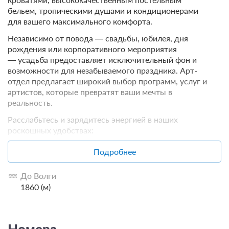
бельем, тропическими душами и кондиционерами
для вашего максимального комфорта.
Независимо от повода — свадьбы, юбилея, дня
рождения или корпоративного мероприятия
— усадьба предоставляет исключительный фон и
возможности для незабываемого праздника. Арт-
отдел предлагает широкий выбор программ, услуг и
артистов, которые превратят ваши мечты в
реальность.
Расслабьтесь и зарядитесь энергией в наших
роскошных удобствах:
традиционная русская баня на дровах,
Подробнее
восточный хамам,
вместительный плавательный бассейн.
До Волги
1860 (м)
Номера