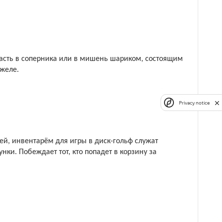
е 2 часов
 предоплаты
опасть в соперника или в мишень шариком, состоящим
желе.
 диван-кровать
Телевизор
Privacy notice
13 334
чей, инвентарём для игры в диск-гольф служат
е 2 часов
 предоплаты
ки. Побеждает тот, кто попадет в корзину за
13 334