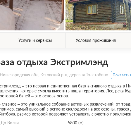
Услуги и сервисы
Условия проживания
аза отдыха Экстримлэнд
Нижегородская обл, Кстовский р-н, деревня Толстобино
Показать 
стримленд – это первая и единственная база активного отдыха в 
звлечения, которые смогла вместить наша территория. Лес, река Ку
осторной баней – это основа основ.
 главное – это уникальное собрание активных развлечений: от тра
пример, самый высокий в регионе скалодром на все сезоны, трасса
йнтбола, размер которой позволяет устраивать сюжетно-приключен
До Волги
5800 (м)