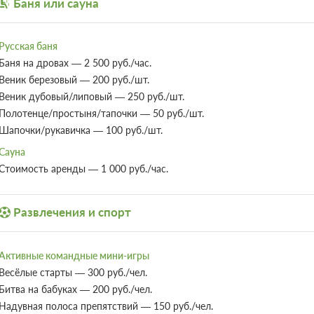
Баня или сауна
Парковка
Требуется внесение предоплаты в течени
Бадминтон
после подтверждения бронирования. Сумма
Автостоянка / Парковка
Пейнтбол
составляет 5333 руб.
Веревочный парк
Русская баня
Бильярд
Баня на дровах — 2 500 руб./час.
Люкс однокомнатный
Веник березовый — 200 руб./шт.
Подробнее
Веник дубовый/липовый — 250 руб./шт.
Одна двуспальная кровать
Одна 
Полотенце/простыня/тапочки — 50 руб./шт.
Сплит-система
Шапочки/рукавичка — 100 руб./шт.
Сауна
4 гостя
Бронирование по запросу
Стоимость аренды — 1 000 руб./час.
4 фото
Без питания
При отмене оплата не возвращается
Развлечения и спорт
Требуется внесение предоплаты в течени
после подтверждения бронирования. Сумма
составляет 7333 руб.
Активные командные мини-игры
4 гостя
Весёлые старты — 300 руб./чел.
Бронирование по запросу
Битва на бабуках — 200 руб./чел.
Без питания
Надувная полоса препятствий — 150 руб./чел.