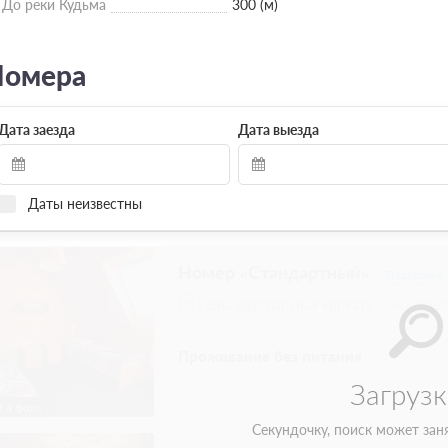
До реки Кудьма
300 (м)
омера
Дата заезда
Дата выезда
Даты неизвестны
Улучшенный номер
Подробнее
Две односпальных кровати
Теле
2 гостя
Бронирование по запросу
Без питания
4 фото
При отмене оплата не возвращается
Требуется внесение предоплаты в течени