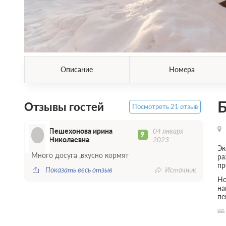
Описание
Номера
Б
Отзывы гостей
Посмотреть 21 отзыв
П
Пешехонова ирина
04 января
9
Николаевна
2023
Эк
Много досуга ,вкусно кормят
ра
пр
Показать весь отзыв
Источник
Но
на
пе