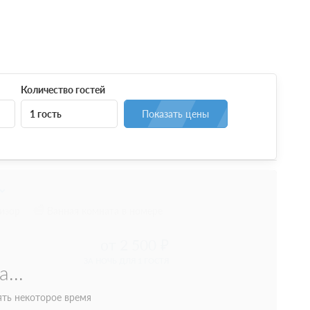
Количество гостей
1 гость
Показать цены
визор
8 889
е 2 часов