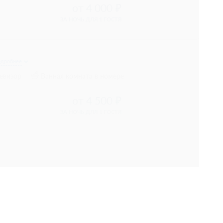
 диван-кровать
Телевизор
8 889
е 2 часов
 предоплаты
8 889
е 2 часов
 предоплаты
визор