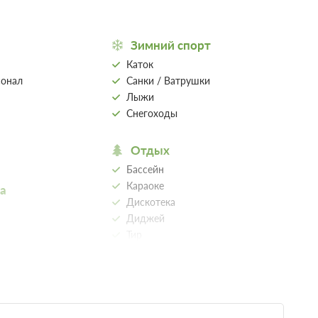
Зимний спорт
Каток
8 889
сонал
Санки / Ватрушки
е 2 часов
Лыжи
 предоплаты
Снегоходы
Отдых
Бассейн
Караоке
8 889
а
Дискотека
е 2 часов
Диджей
 предоплаты
Тир
нные прогулки
SPA
Сауна
8 889
Баня