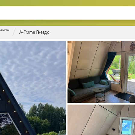
ласти
A-Frame Гнездо