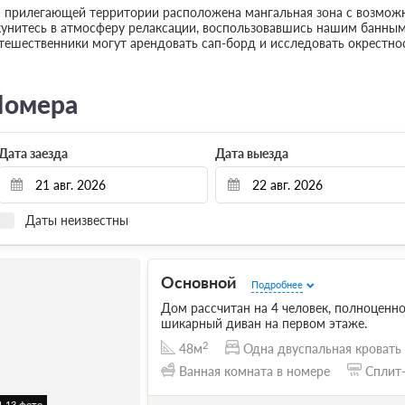
 прилегающей территории расположена мангальная зона с возможн
унитесь в атмосферу релаксации, воспользовавшись нашим банным
тешественники могут арендовать сап-борд и исследовать окрестнос
омера
Дата заезда
Дата выезда
Даты неизвестны
Основной
Подробнее
Дом рассчитан на 4 человек, полноценн
шикарный диван на первом этаже.
2
48м
Одна двуспальная кровать
Ванная комната в номере
Сплит
13 фото