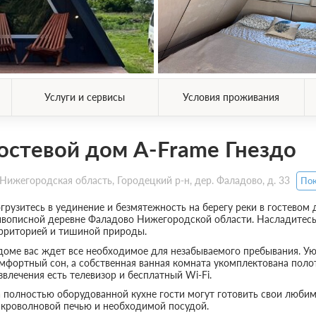
Услуги и сервисы
Условия проживания
остевой дом A-Frame Гнездо
Нижегородская область, Городецкий р-н, дер. Фаладово, д. 33
Пок
грузитесь в уединение и безмятежность на берегу реки в гостевом
вописной деревне Фаладово Нижегородской области. Насладитес
рриторией и тишиной природы.
доме вас ждет все необходимое для незабываемого пребывания. Ую
мфортный сон, а собственная ванная комната укомплектована пол
звлечения есть телевизор и бесплатный Wi-Fi.
 полностью оборудованной кухне гости могут готовить свои любим
кроволновой печью и необходимой посудой.