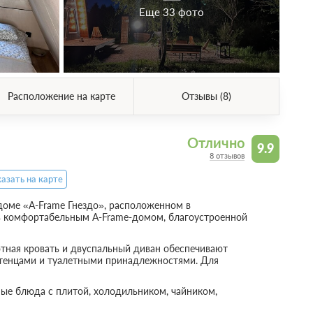
Еще 33 фото
Расположение на карте
Отзывы (8)
Отлично
9.9
8 отзывов
азать на карте
 доме «A-Frame Гнездо», расположенном в
ь комфортабельным A-Frame-домом, благоустроенной
тная кровать и двуспальный диван обеспечивают
отенцами и туалетными принадлежностями. Для
ые блюда с плитой, холодильником, чайником,