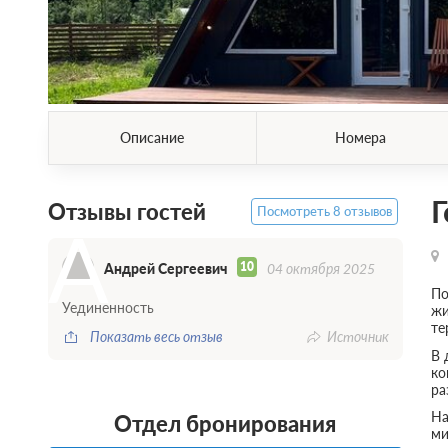
Описание
Номера
Г
Отзывы гостей
Посмотреть 8 отзывов
А
10
Андрей Сергеевич
04 октября 2025
По
Уединенность
жи
те
Показать весь отзыв
Источник
В 
ко
ра
На
Отдел бронирования
ми