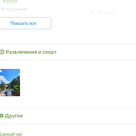
Кухня
Холодильник
Отдых
Электрический чайник
Телевизор
Набор посуды
Показать все
Микроволновая печь
Плита
Обеденный стол
Развлечения и спорт
Другое
Банный чан