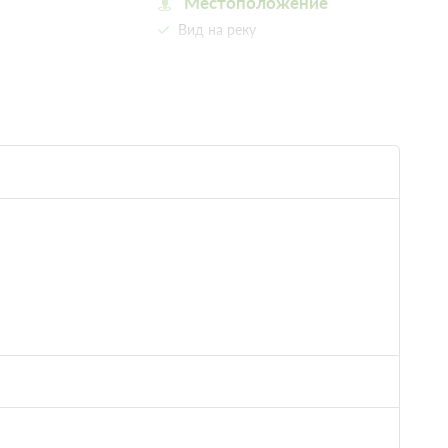
Местоположение
Вид на реку
Другое
Не допускается размещение с
домашними животными