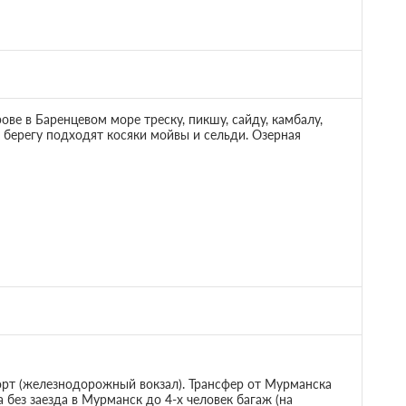
ве в Баренцевом море треску, пикшу, сайду, камбалу,
к берегу подходят косяки мойвы и сельди. Озерная
орт (железнодорожный вокзал). Трансфер от Мурманска
 без заезда в Мурманск до 4-х человек багаж (на