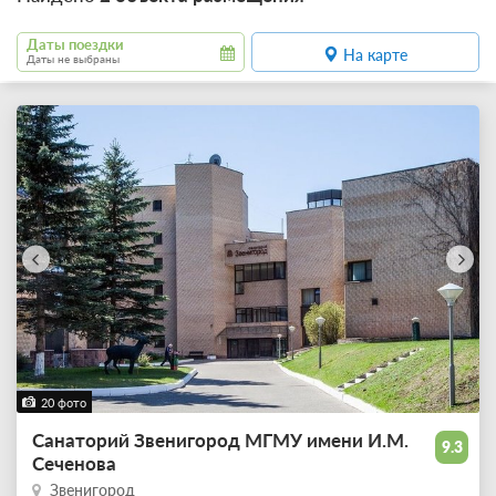
Даты поездки
На карте
Даты не выбраны
20 фото
Санаторий Звенигород МГМУ имени И.М.
9.3
Сеченова
Звенигород