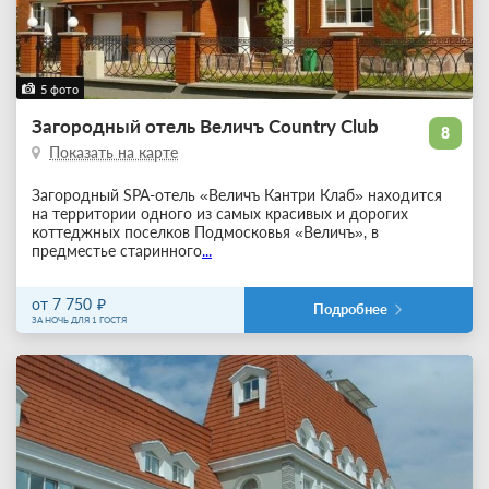
5 фото
Загородный отель Величъ Country Club
8
Показать на карте
Загородный SPA-отель «Величъ Кантри Клаб» находится
на территории одного из самых красивых и дорогих
коттеджных поселков Подмосковья «Величъ», в
предместье старинного
...
от 7 750
Подробнее
ЗА НОЧЬ ДЛЯ 1 ГОСТЯ