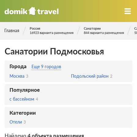
Россия
Санатории
С
Главная
16923 варианта размещения
844 варианта размещения
5
Санатории Подмосковья
Города
Еще 9 городов
Москва
Подольский район
3
2
Популярное
с бассейном
4
Категории
Отели
3
Найдено
4 объекта размещения