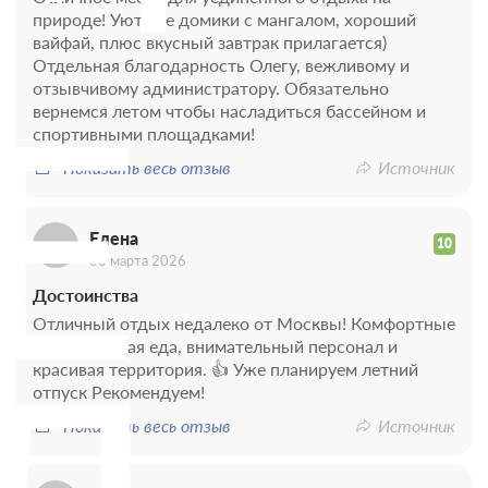
природе! Уютные домики с мангалом, хороший
вайфай, плюс вкусный завтрак прилагается)
Отдельная благодарность Олегу, вежливому и
Е
отзывчивому администратору. Обязательно
вернемся летом чтобы насладиться бассейном и
спортивными площадками!
Показать весь отзыв
Источник
Елена
10
08 марта 2026
Достоинства
Отличный отдых недалеко от Москвы! Комфортные
дома, вкусная еда, внимательный персонал и
красивая территория. 👍 Уже планируем летний
отпуск Рекомендуем!
Показать весь отзыв
Источник