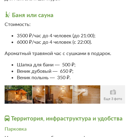
20 000
Забронировать
Пешие прогулки
Тренажерный зал
Баня или сауна
2 гостя
Стоимость:
Моментальное подтверждение
В стоимость входит:
3500 ₽/час до 4 человек (до 21:00);
6000 ₽/час до 4 человек (с 22:00).
Стандартный, Включен завтрак
Бесплатная отмена до 19 августа 2026 23:59; При отмене
Ароматный травяной час с сушками в подарок.
оплата не возвращается с 20 августа 2026 00:00
Требуется внесение 100% предоплаты на условиях 10%
Шапка для бани — 500 ₽;
сейчас и 90% до 17.08.2026, 15:00
Веник дубовый — 650 ₽;
Веник полынь — 350 ₽.
20 000
Забронировать
Еще 3 фото
1 гость
Моментальное подтверждение
В стоимость входит:
Территория, инфраструктура и удобства
Стандартный, Включен завтрак
Парковка
Бесплатная отмена до 19 августа 2026 23:59; При отмене
оплата не возвращается с 20 августа 2026 00:00