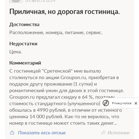
05 августа 2014
Приличная, но дорогая гостиница.
Достоинства
Расположение, номера, питание, сервис.
Недостатки
Цена.
Комментарий
С гостиницей "Сретенской" мне выпало
столкнуться по акции Groupon.ru, приобретая в
подарок другу проживание (1 сутки) и
романтический ужин для двоих в этой гостинице.
Groupon.ru предлагал скидку в 64 %, поэтому
стоимость стандартного (улучшенного) номера мне
Privacy notice
обошлась в 4990 рублей, в отличии от истинного
ценника 14 000 рублей. Как-то не верилось, что
номер в гостинице может стоить таких денег...
Показать весь отзыв
Источник